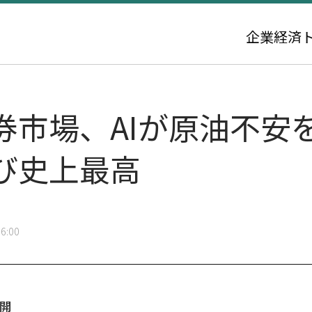
企業
経済
市場、AIが原油不安を抑
び史上最高
6:00
公開