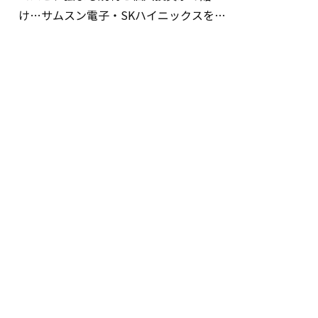
け…サムスン電子・SKハイニックスを巡
る明暗