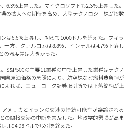
6.3%上昇した。マイクロソフトも2.3%上昇した。
C市場の拡大への期待を高め、大型テクノロジー株が指数
は6.6%上昇し、初めて1000ドルを超えた。フィラ
。一方、クアルコムは8.8%、インテルは4.7%下落し
ごとの温度差は大きかった。
S&P500の主要11業種の中で上昇した業種はテクノ
国際原油価格の急騰により、航空株など燃料費負担が
によれば、ニューヨーク証券取引所では下落銘柄が上
。アメリカとイランの交渉の持続可能性が議論される
との間接交渉の中断を言及した。地政学的緊張が高ま
バレル94.98ドルで取引を終えた。