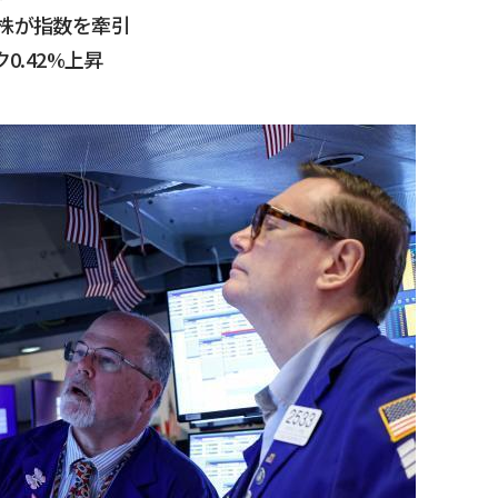
株が指数を牽引
ク0.42%上昇