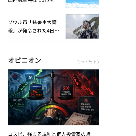
録…「上半期搭乗率
93%」
ソウル市「猛暑重大警
報」が発令された4日、
熱中症患者39人追加発
生
オピニオン
もっと見る
コスピ、強まる規制と個人投資家の賭