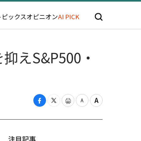
トピックス
オピニオン
AI PICK
えS&P500・
注目記事