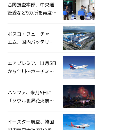
合同捜査本部、中央選
管委など9カ所を再度家
宅捜索…「投票率操
作」の資料を確保
ポスコ・フューチャー
エム、国内バッテリー
企業とLFP正極材19万ト
ンの供給契約を締結
エアプレミア、11月5日
から仁川〜ホーチミン
路線運航へ…3年2ヶ月
ぶりの再開
ハンファ、来月5日に
「ソウル世界花火祭り
2026」開催…韓・米・
英の3カ国が参加
イースター航空、韓国
国内航空会社で1位を記