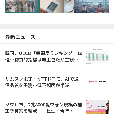
超が「ゾンビ企業」に…5年で2.8倍増
最新ニュース
韓国、OECD「幸福度ランキング」19
位…物質的指標は最上位だが主観的
満足度は最下位
サムスン電子・NTTドコモ、AIで通
信品質を予測…低下頻度が半減
ソウル市、2兆8000億ウォン規模の補
正予算案を編成…「民生・青年・安