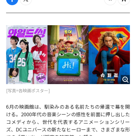
f
t
z
Z
a
w
o
o
c
i
o
o
e
t
m
m
b
t
o
i
o
e
u
n
o
r
t
k
[写真=各映画ポスター]
6月の映画館は、馴染みのある名前たちの帰還で幕を開
ける。2000年代の音楽シーンの感性を前面に押し出した
コメディから、世代を代表するアニメーションシリー
ズ、DCユニバースの新たなヒーローまで、さまざまな形