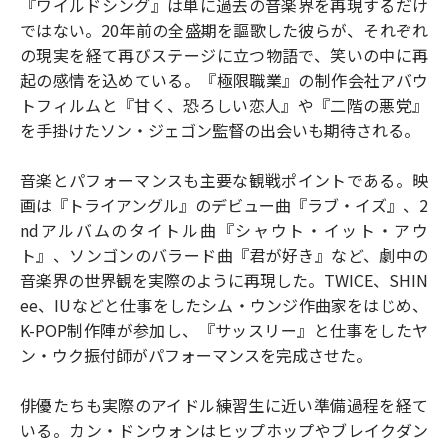
『ワイルドシング』は単に過去の音楽界を再現するだけ
ではない。20年前の全盛期を謳歌した彼らが、それぞれ
の現実を経て再びステージに立つ物語で、笑いの中に再
起の感情を込めている。『極限職業』の制作会社アバウ
トフィルムと『甘く、恐ろしい恋人』や『二階の悪党』
を手掛けたソン・ジェゴン監督の出会いも期待される。
音楽とパフォーマンスも主要な観戦ポイントである。映
画は『トライアングル』のデビュー曲『ラブ・イズ』、2
ndアルバムのタイトル曲『シャウト・イット・アウ
ト』、ソンゴンのバラード曲『君が好き』など、劇中の
音楽界の世界観を実際のように再現した。TWICE、SHIN
ee、IUなどと仕事をしたシム・ウンジ作曲家をはじめ、
K-POP制作陣が参加し、『サッスリー』と仕事をしたヤ
ン・ウク振付師がパフォーマンスを完成させた。
俳優たちも実際のアイドル練習生に近い準備過程を経て
いる。カン・ドンウォンはヒップホップやブレイクダン