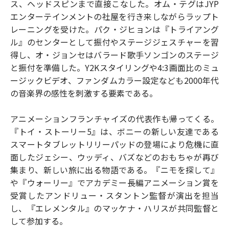
ス、ヘッドスピンまで直接こなした。オム・テグはJYP
エンターテインメントの社屋を行き来しながらラップト
レーニングを受けた。パク・ジヒョンは『トライアング
ル』のセンターとして振付やステージジェスチャーを習
得し、オ・ジョンセはバラード歌手ソンゴンのステージ
と振付を準備した。Y2Kスタイリングや4:3画面比のミュ
ージックビデオ、ファンダムカラー設定なども2000年代
の音楽界の感性を刺激する要素である。
アニメーションフランチャイズの代表作も帰ってくる。
『トイ・ストーリー5』は、ボニーの新しい友達である
スマートタブレットリリーパッドの登場により危機に直
面したジェシー、ウッディ、バズなどのおもちゃが再び
集まり、新しい旅に出る物語である。『ニモを探して』
や『ウォーリー』でアカデミー長編アニメーション賞を
受賞したアンドリュー・スタントン監督が演出を担当
し、『エレメンタル』のマッケナ・ハリスが共同監督と
して参加する。