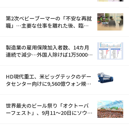
全」に8100億ウォンを集中投資
第2次ベビーブーマーの「不安な再就
職」…主要な仕事を離れた後、臨時
職が2倍近くに急増
製造業の雇用保険加入者数、14カ月
連続で減少…外国人除けば1万5000人
減
HD現代重工、米ビッグテックのデー
タセンター向けに9,560億ウォン規模
の発電設備を受注…「過去最大」
世界最大のビール祭り「オクトーバ
ーフェスト」、9月11〜20日にソウル
で開催