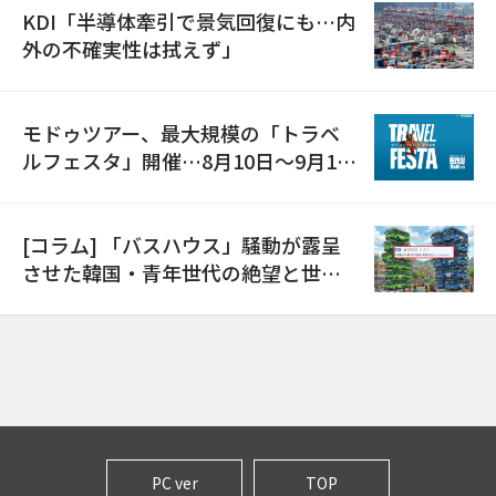
KDI「半導体牽引で景気回復にも…内
外の不確実性は拭えず」
モドゥツアー、最大規模の「トラベ
ルフェスタ」開催…8月10日～9月11
日
[コラム] 「バスハウス」騒動が露呈
させた韓国・青年世代の絶望と世代
間格差
PC ver
TOP