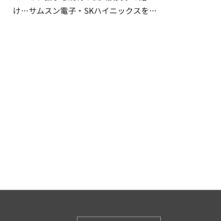
け…サムスン電子・SKハイニックスを巡
る明暗