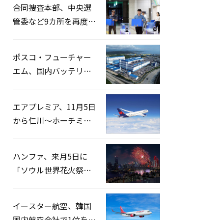
合同捜査本部、中央選
管委など9カ所を再度家
宅捜索…「投票率操
作」の資料を確保
ポスコ・フューチャー
エム、国内バッテリー
企業とLFP正極材19万ト
ンの供給契約を締結
エアプレミア、11月5日
から仁川〜ホーチミン
路線運航へ…3年2ヶ月
ぶりの再開
ハンファ、来月5日に
「ソウル世界花火祭り
2026」開催…韓・米・
英の3カ国が参加
イースター航空、韓国
国内航空会社で1位を記