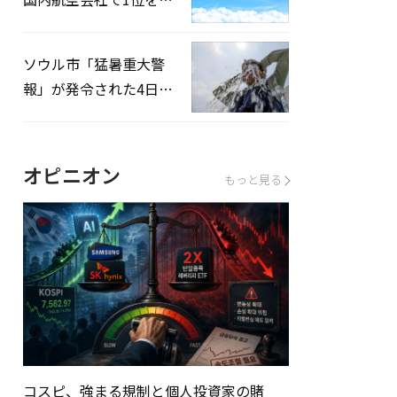
録…「上半期搭乗率
93%」
ソウル市「猛暑重大警
報」が発令された4日、
熱中症患者39人追加発
生
オピニオン
もっと見る
コスピ、強まる規制と個人投資家の賭