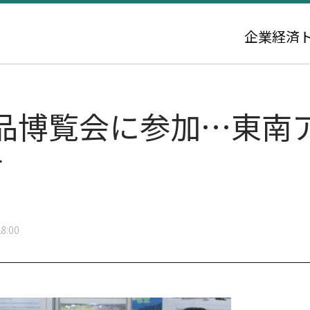
企業
経済
品博覧会に参加…東南
す
8:00