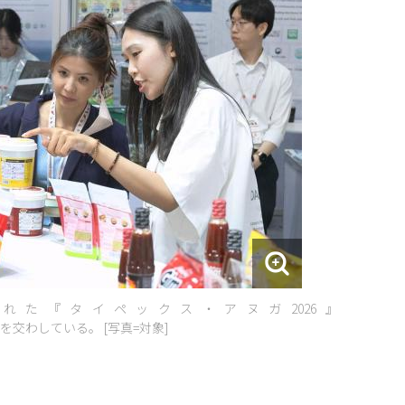
た『タイペックス・アヌガ2026』
交わしている。 [写真=対象]