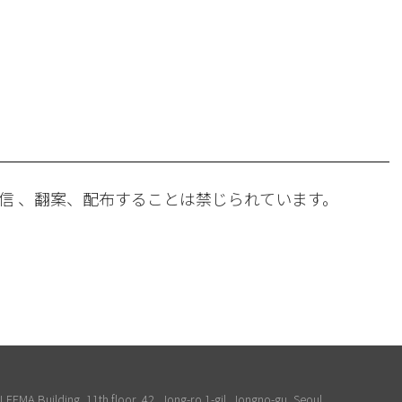
。
信 、翻案、配布することは禁じられています。
EEMA Building, 11th floor, 42, Jong-ro 1-gil, Jongno-gu, Seoul