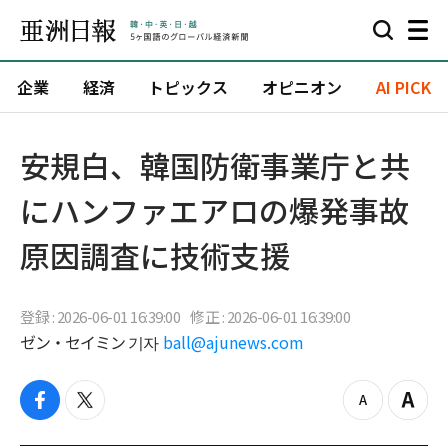
企業
経済
トピックス
オピニオン
AI PICK
安規白、韓国防衛事業庁と共
にハンファエアロの爆発事故
原因調査に技術支援
登録 : 2026-06-01 16:39:00
修正 : 2026-06-01 16:39:00
ゼン・セイミン 기자
ball@ajunews.com
f
t
z
Z
a
w
o
o
c
i
o
o