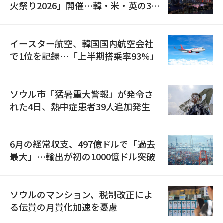
火祭り2026」開催…韓・米・英の3カ
国が参加
イースター航空、韓国国内航空会社
で1位を記録…「上半期搭乗率93%」
ソウル市「猛暑重大警報」が発令さ
れた4日、熱中症患者39人追加発生
6月の経常収支、497億ドルで「過去
最大」…輸出が初の1000億ドル突破
ソウルのマンション、税制改正によ
る伝貰の月貰化加速を憂慮