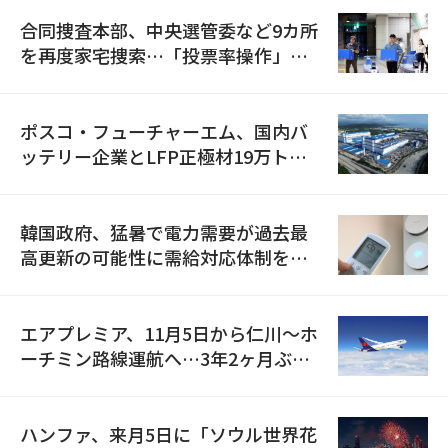
合同捜査本部、中央選管委など9カ所
を再度家宅捜索…「投票率操作」の
資料を確保
ポスコ・フューチャーエム、国内バ
ッテリー企業とLFP正極材19万トン
の供給契約を締結
韓国政府、猛暑で電力需要が過去最
高更新の可能性に需給対応体制を点
検
エアプレミア、11月5日から仁川〜ホ
ーチミン路線運航へ…3年2ヶ月ぶり
の再開
ハンファ、来月5日に「ソウル世界花