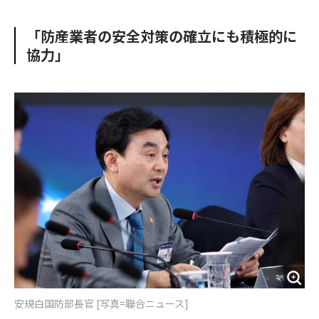
e
t
m
m
b
t
o
i
「防産業者の安全対策の確立にも積極的に
o
e
u
n
協力」
o
r
t
k
安規白国防部長官 [写真=聯合ニュース]