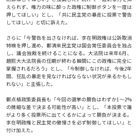
えられず、権力の味に酔った政権に制御ボタンを一度は
押してほしい」とし、「共に民主党の暴走に投票で警告
してほしい」と切に訴えた。
さらに「今警告を出さなければ、李在明政権は公訴取消
特検を押し進め、鄭清来民主党は国会常任委員会を独占
し、議会独裁を続けることになる。大法院は来年6月、
趙熙大大法院長の任期が終わる瞬間にこの政権に完全に
掌握されるだろう」とし、「今制御しなければ、今後2年
間、狂乱の暴走を見なければならない状況が来るかもし
れない」と主張した。
鄭点植政策委員長も「今回の選挙の勝負はわずか1〜2%
の微細な差で決まる可能性が高い」とし、「本投票で誰
がより多く投票所に出てくるかによって勝負が決まる。
李在明政権と民主党の傲慢さを必ず制御してほしい」と
付け加えた。