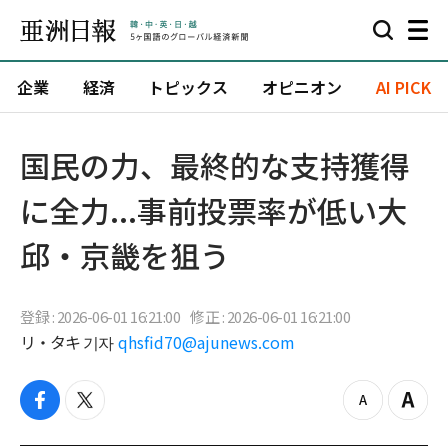
企業
経済
トピックス
オピニオン
AI PICK
国民の力、最終的な支持獲得
に全力...事前投票率が低い大
邱・京畿を狙う
登録 : 2026-06-01 16:21:00
修正 : 2026-06-01 16:21:00
リ・タキ 기자
qhsfid70@ajunews.com
f
t
z
Z
a
w
o
o
c
i
o
o