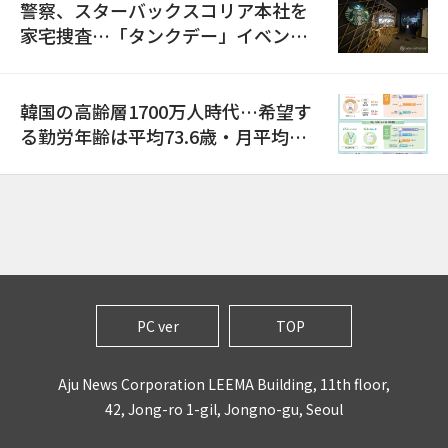
警察、スターバックスコリア本社を
家宅捜査…「タンクデー」イベント
巡り侮辱容疑
韓国の高齢層1700万人時代…希望す
る勤労年齢は平均73.6歳・月平均賃
金は300万ウォン以上
PC ver
TOP
Aju News Corporation LEEMA Building, 11th floor,
42, Jong-ro 1-gil, Jongno-gu, Seoul