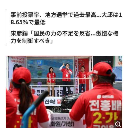
e
t
m
m
b
t
o
i
事前投票率、地方選挙で過去最高...大邱は1
o
e
u
n
8.65%で最低
o
r
t
k
宋彦錫「国民の力の不足を反省...傲慢な権
力を制御すべき」