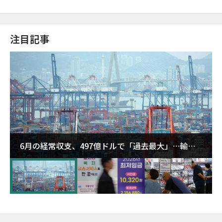
注目記事
6月の経常収支、497億ドルで「過去最大」…輸出
が初の1000億ドル突破