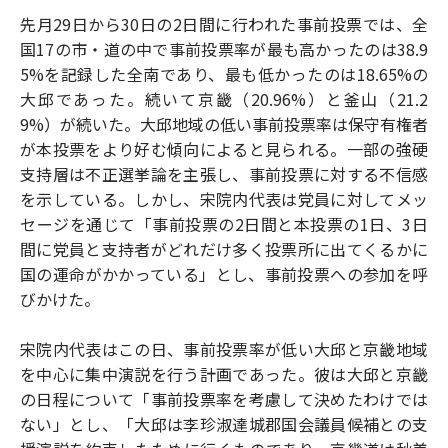
先月29日から30日の2日間に行われた事前投票では、全
国17の市・道の中で事前投票率が最も高かったのは38.9
5%を記録した全南であり、最も低かったのは18.65%の
大邱であった。続いて京畿（20.96%）と釜山（21.2
9%）が続いた。大邱地域の低い事前投票率は保守有権者
が本投票をより好む傾向によると見られる。一部の強硬
支持層は不正選挙論を主張し、事前投票に対する不信感
を示している。しかし、宋院内代表は党員に対してメッ
セージを通じて「事前投票の2日間と本投票の1日、3日
間に党員と支持者がどれだけ多く投票所に出てくるかに
国の運命がかかっている」とし、事前投票への参加を呼
びかけた。
宋院内代表はこの日、事前投票率が低い大邱と京畿地域
を中心に集中演説を行う計画であった。彼は大邱と京畿
の日程について「事前投票率を考慮して決めたわけでは
ない」とし、「大邱は李珍淑達城郡国会議員候補との支