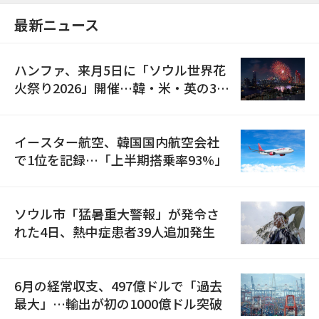
最新ニュース
ハンファ、来月5日に「ソウル世界花
火祭り2026」開催…韓・米・英の3カ
国が参加
イースター航空、韓国国内航空会社
で1位を記録…「上半期搭乗率93%」
ソウル市「猛暑重大警報」が発令さ
れた4日、熱中症患者39人追加発生
6月の経常収支、497億ドルで「過去
最大」…輸出が初の1000億ドル突破