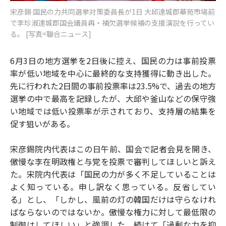
宋彦錫 国民の力共同選挙対策委員長が1日 大邱達城郡華苑市場前
で李珍淑達城郡国会議員再・補欠選挙候補の支援演説を行ってい
る。 [写真=聯合ニュース]
6月3日の地方選挙を2日後に控え、国民の力は事前投票
率が低い地域を中心に最終的な支持獲得に動き出した。
先に行われた2日間の事前投票率は23.5%で、過去の地方
選挙の中で最高を記録したが、大邱や釜山などの保守強
い地域では低い投票率が示されており、支持層の結集を
促す狙いがある。
宋彦錫院内代表はこの日午前、国会で記者会見を開き、
傲慢な李在明政権と与党を投票で審判してほしいと訴え
た。宋院内代表は「国民の力が多く不足していることは
よく知っている。申し訳なく思っている。反省してい
る」とし、「しかし、風前の灯の韓国だけは守らなけれ
ばならないのではないか。傲慢な権力に対して最低限の
制御はしてほしい」と強調した。続けて「過剰な力を抑