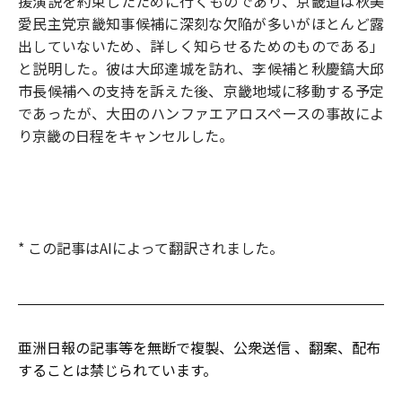
援演説を約束したために行くものであり、京畿道は秋美
愛民主党京畿知事候補に深刻な欠陥が多いがほとんど露
出していないため、詳しく知らせるためのものである」
と説明した。彼は大邱達城を訪れ、李候補と秋慶鎬大邱
市長候補への支持を訴えた後、京畿地域に移動する予定
であったが、大田のハンファエアロスペースの事故によ
り京畿の日程をキャンセルした。
* この記事はAIによって翻訳されました。
亜洲日報の記事等を無断で複製、公衆送信 、翻案、配布
することは禁じられています。