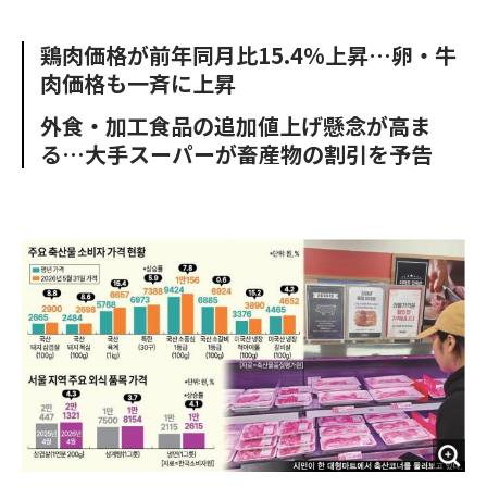
e
t
m
m
b
t
o
i
鶏肉価格が前年同月比15.4%上昇…卵・牛
o
e
u
n
肉価格も一斉に上昇
o
r
t
k
外食・加工食品の追加値上げ懸念が高ま
る…大手スーパーが畜産物の割引を予告