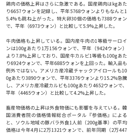
鶏肉の価格上昇はさらに急激である。国産鶏肉はkgあた
り6657ウォンを記録し、平年5768ウォンよりもなんと1
5.4%も跳ね上がった。特大卵30個の価格も7388ウォン
で、平年（6973ウォン）と比較して5.9%上昇した。
牛肉価格も上昇している。国内産牛肉の1等級サーロイ
ンは100gあたり1万156ウォンで、平年（9424ウォン）
より7.8%上昇しており、国産牛カルビ1等級も100gあた
り6924ウォンで、平年6885ウォンを上回った。輸入品も
例外ではない。アメリカ産冷蔵チャックアイロールも10
0gあたり3890ウォンで、平年3376ウォンより15.2%急騰
し、アメリカ産冷蔵カルビも100gあたり4652ウォンで、
平年（4465ウォン）と比較して4.2%上昇した。
畜産物価格の上昇は外食物価にも影響を与えている。韓
国消費者院の価格情報総合ポータル『参価格』による
と、ソウル地域の豚バラ外食1人前（200g基準）の平均
価格は今年4月に2万1321ウォンで、前年同期（2万447