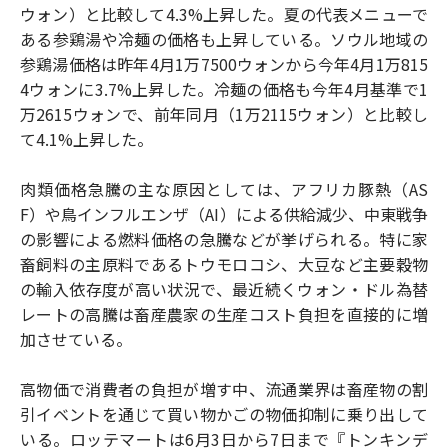
ウォン）と比較して4.3%上昇した。夏の代表メニューで
ある参鶏湯や冷麺の価格も上昇している。ソウル地域の
参鶏湯価格は昨年4月1万7500ウォンから今年4月1万815
4ウォンに3.7%上昇した。冷麺の価格も今年4月基準で1
万2615ウォンで、前年同月（1万2115ウォン）と比較し
て4.1%上昇した。
肉類価格急騰の主な原因としては、アフリカ豚熱（AS
F）や鳥インフルエンザ（AI）による供給減少、中東戦争
の影響による燃料価格の急騰などが挙げられる。特に家
畜飼料の主原料であるトウモロコシ、大豆など主要穀物
の輸入依存度が高い状況で、最近続くウォン・ドル為替
レートの高騰は畜産農家の生産コスト負担を直接的に増
加させている。
高物価で消費者の負担が増す中、流通業界は畜産物の割
引イベントを通じて買い物かごの物価抑制に乗り出して
いる。ロッテマートは6月3日から7日まで『トンキンデ