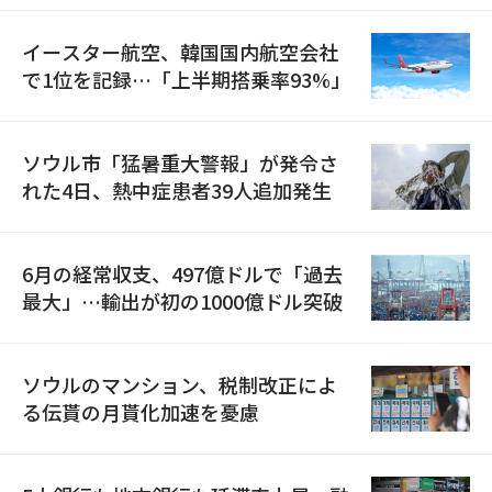
イースター航空、韓国国内航空会社
で1位を記録…「上半期搭乗率93%」
ソウル市「猛暑重大警報」が発令さ
れた4日、熱中症患者39人追加発生
6月の経常収支、497億ドルで「過去
最大」…輸出が初の1000億ドル突破
ソウルのマンション、税制改正によ
る伝貰の月貰化加速を憂慮