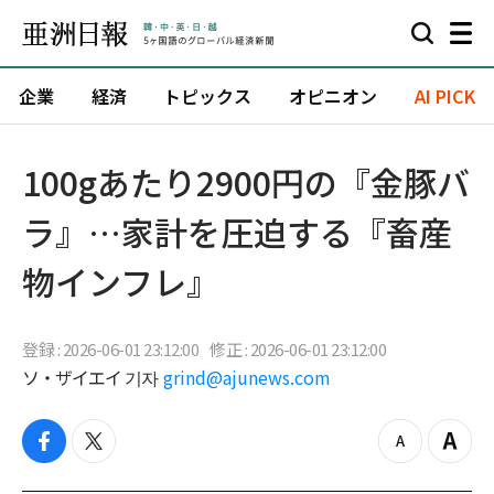
企業
経済
トピックス
オピニオン
AI PICK
100gあたり2900円の『金豚バ
ラ』…家計を圧迫する『畜産
物インフレ』
登録 : 2026-06-01 23:12:00
修正 : 2026-06-01 23:12:00
ソ・ザイエイ 기자
grind@ajunews.com
f
t
z
Z
a
w
o
o
c
i
o
o