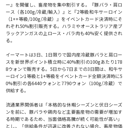
ー』を開催し、畜産物を集中割引する。『豚バラ・肩ロ
ース（各100g/冷蔵/輸入）』と『2等級和牛サーロイン
（1++等級/100g/冷蔵）』をイベントカード決済時にそ
れぞれ50%割引販売する。ハラミやオーストラリア産ブ
ラックアンガスの上ロース・バラ肉も40%安く提供され
る。
イーマートは3日、1日限りで国内産冷蔵豚バラと肩ロー
スを新世界ポイント積立時に40%割引の100gあたり178
8ウォンで販売する。5日から7日までの3日間は、和牛サ
ーロイン1等級と1+等級をイベントカード全額決済時に5
0%割引の各6440ウォンと7790ウォン（100g/冷蔵）で
供給する。
流通業界関係者は「本格的な休暇シーズンと伏日シーズ
ンを前に、豚バラや鶏肉など主要畜産物の需要が増加す
る時期であるため、当面価格高騰が続く可能性が高い」
とし、「供給条件が迅速に改善されない場合、畜産物価