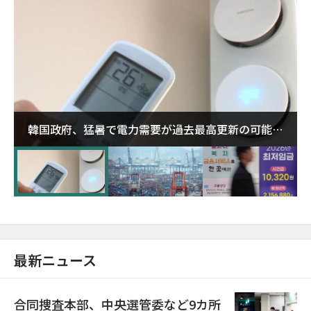
韓国政府、猛暑で電力需要が過去最高更新の可能性
に需給対応体制を点検
最新ニュース
合同捜査本部、中央選管委など9カ所