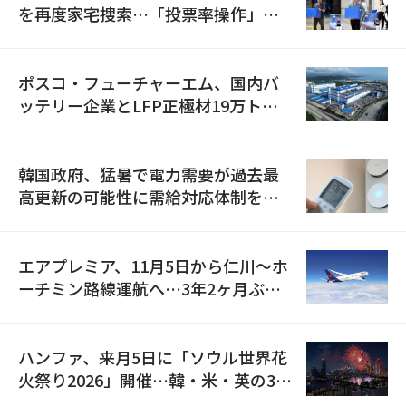
を再度家宅捜索…「投票率操作」の
資料を確保
ポスコ・フューチャーエム、国内バ
ッテリー企業とLFP正極材19万トン
の供給契約を締結
韓国政府、猛暑で電力需要が過去最
高更新の可能性に需給対応体制を点
検
エアプレミア、11月5日から仁川〜ホ
ーチミン路線運航へ…3年2ヶ月ぶり
の再開
ハンファ、来月5日に「ソウル世界花
火祭り2026」開催…韓・米・英の3カ
国が参加