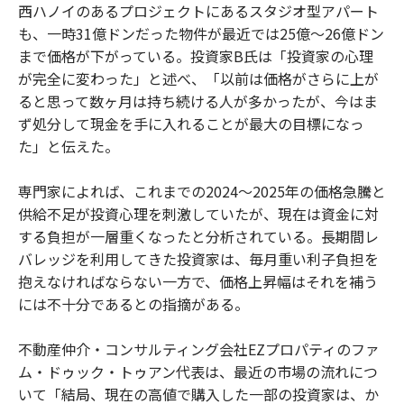
西ハノイのあるプロジェクトにあるスタジオ型アパート
も、一時31億ドンだった物件が最近では25億～26億ドン
まで価格が下がっている。投資家B氏は「投資家の心理
が完全に変わった」と述べ、「以前は価格がさらに上が
ると思って数ヶ月は持ち続ける人が多かったが、今はま
ず処分して現金を手に入れることが最大の目標になっ
た」と伝えた。
専門家によれば、これまでの2024～2025年の価格急騰と
供給不足が投資心理を刺激していたが、現在は資金に対
する負担が一層重くなったと分析されている。長期間レ
バレッジを利用してきた投資家は、毎月重い利子負担を
抱えなければならない一方で、価格上昇幅はそれを補う
には不十分であるとの指摘がある。
不動産仲介・コンサルティング会社EZプロパティのファ
ム・ドゥック・トゥアン代表は、最近の市場の流れにつ
いて「結局、現在の高値で購入した一部の投資家は、か