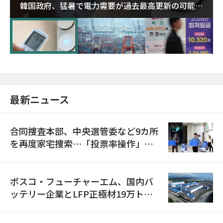
韓国政府、猛暑で電力需要が過去最高更新の可能性
に需給対応体制を点検
最新ニュース
合同捜査本部、中央選管委など9カ所
を再度家宅捜索…「投票率操作」の
資料を確保
ポスコ・フューチャーエム、国内バ
ッテリー企業とLFP正極材19万トン
の供給契約を締結