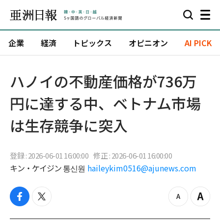
企業
経済
トピックス
オピニオン
AI PICK
ハノイの不動産価格が736万
円に達する中、ベトナム市場
は生存競争に突入
登録 : 2026-06-01 16:00:00
修正 : 2026-06-01 16:00:00
キン・ケイジン 통신원
haileykim0516@ajunews.com
f
t
z
Z
a
w
o
o
c
i
o
o