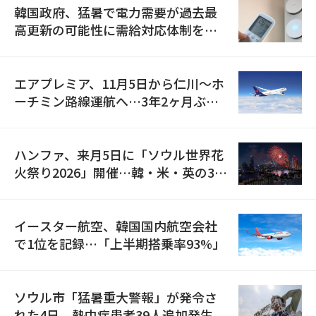
韓国政府、猛暑で電力需要が過去最
高更新の可能性に需給対応体制を点
検
エアプレミア、11月5日から仁川〜ホ
ーチミン路線運航へ…3年2ヶ月ぶり
の再開
ハンファ、来月5日に「ソウル世界花
火祭り2026」開催…韓・米・英の3カ
国が参加
イースター航空、韓国国内航空会社
で1位を記録…「上半期搭乗率93%」
ソウル市「猛暑重大警報」が発令さ
れた4日、熱中症患者39人追加発生