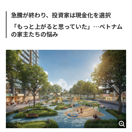
e
t
m
m
b
t
o
i
急騰が終わり、投資家は現金化を選択
o
e
u
n
o
r
t
「もっと上がると思っていた」…ベトナム
k
の家主たちの悩み