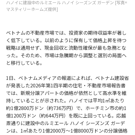
ハノイに建設中のルミエール ハノイ シーズンズ ガーデン [写真=
マスティリーホームズ提供]
ベトナムの不動産市場では、投資家の期待収益率が著し
く低下している。以前のように保有して価格上昇を待つ
戦略は通用せず、現金回収と流動性確保が最も急務とな
った。そのため、市場は急騰期から調整と選別の局面へ
と移行している。
1日、ベトナムメディアの報道によれば、ベトナム建設省
が発表した2026年第1四半期の住宅・不動産市場報告書
では、新規分譲アパートの価格が依然として高水準を維
持していることが示された。ハノイでは平均1㎡あたり
約1億2800万ドン（約736万円）で、ホーチミン市の約1
億1200万ドン（約644万円）を既に上回っている。応越
斎通りに建設中のルミエール ハノイ シーズンズ ガーデ
ンは、1㎡あたり1億2000万～1億8000万ドンの分譲価格