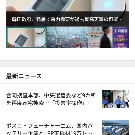
韓国政府、猛暑で電力需要が過去最高更新の可能性
に需給対応体制を点検
最新ニュース
合同捜査本部、中央選管委など9カ所
を再度家宅捜索…「投票率操作」の
資料を確保
ポスコ・フューチャーエム、国内バ
ッテリー企業とLFP正極材19万トン