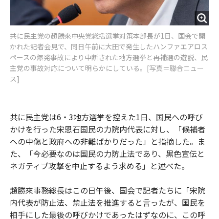
共に民主党の趙勝來中央党総括選挙対策本部長が1日、国会で開
かれた記者会見で、同日午前に大田で発生したハンファエアロス
ペースの爆発事故により中断された地方選挙と再補選の遊説、民
主党の事故対応について明らかにしている。[写真＝聯合ニュー
ス]
共に民主党は6・3地方選挙を控えた1日、国民への呼び
かけを行った宋恩石国民の力院内代表に対し、「候補者
への中傷と政府への非難ばかりだった」と指摘した。ま
た、「今必要なのは国民の力防止法であり、黒色宣伝と
ネガティブ攻撃を中止するよう求める」と述べた。
趙勝來事務総長はこの日午後、国会で記者たちに「宋院
内代表が防止法、禁止法を推進すると言ったが、国民を
相手にした最後の呼びかけであったはずなのに、この呼