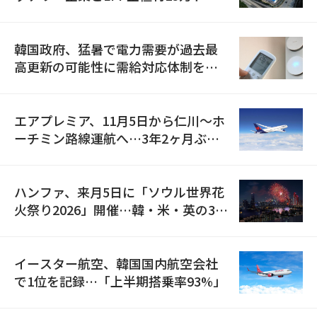
の供給契約を締結
韓国政府、猛暑で電力需要が過去最
高更新の可能性に需給対応体制を点
検
エアプレミア、11月5日から仁川〜ホ
ーチミン路線運航へ…3年2ヶ月ぶり
の再開
ハンファ、来月5日に「ソウル世界花
火祭り2026」開催…韓・米・英の3カ
国が参加
イースター航空、韓国国内航空会社
で1位を記録…「上半期搭乗率93%」