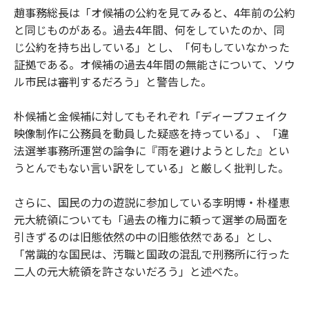
趙事務総長は「オ候補の公約を見てみると、4年前の公約
と同じものがある。過去4年間、何をしていたのか、同
じ公約を持ち出している」とし、「何もしていなかった
証拠である。オ候補の過去4年間の無能さについて、ソウ
ル市民は審判するだろう」と警告した。
朴候補と金候補に対してもそれぞれ「ディープフェイク
映像制作に公務員を動員した疑惑を持っている」、「違
法選挙事務所運営の論争に『雨を避けようとした』とい
うとんでもない言い訳をしている」と厳しく批判した。
さらに、国民の力の遊説に参加している李明博・朴槿恵
元大統領についても「過去の権力に頼って選挙の局面を
引きずるのは旧態依然の中の旧態依然である」とし、
「常識的な国民は、汚職と国政の混乱で刑務所に行った
二人の元大統領を許さないだろう」と述べた。