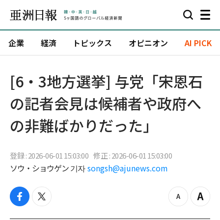
企業
経済
トピックス
オピニオン
AI PICK
[6・3地方選挙] 与党「宋恩石
の記者会見は候補者や政府へ
の非難ばかりだった」
登録 : 2026-06-01 15:03:00
修正 : 2026-06-01 15:03:00
ソウ・ショウゲン 기자
songsh@ajunews.com
f
t
z
Z
a
w
o
o
c
i
o
o