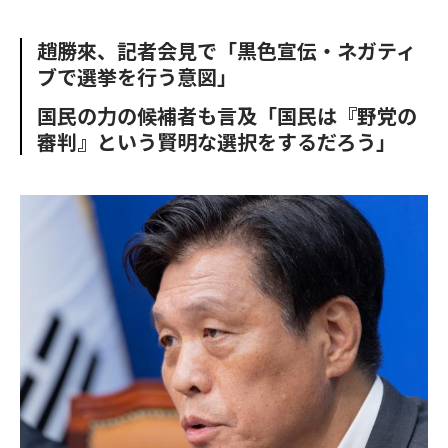
e
t
m
m
b
t
o
i
趙勝來、記者会見で「黒色宣伝・ネガティ
o
e
u
n
ブで選挙を行う意図」
o
r
t
k
国民の力の候補者も言及「国民は『野党の
審判』という賢明な選択をするだろう」