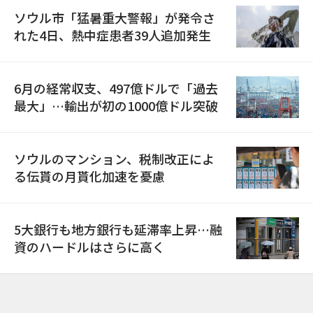
ソウル市「猛暑重大警報」が発令さ
れた4日、熱中症患者39人追加発生
6月の経常収支、497億ドルで「過去
最大」…輸出が初の1000億ドル突破
ソウルのマンション、税制改正によ
る伝貰の月貰化加速を憂慮
5大銀行も地方銀行も延滞率上昇…融
資のハードルはさらに高く