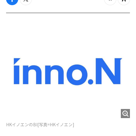
f
t
z
Z
a
w
o
o
c
i
o
o
e
t
m
m
b
t
o
i
o
e
u
n
o
r
t
k
HKイノエンのBI[写真=HKイノエン]