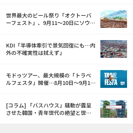
の発電設備を受注…「過去最大」
世界最大のビール祭り「オクトーバ
ーフェスト」、9月11〜20日にソウル
で開催
KDI「半導体牽引で景気回復にも…内
外の不確実性は拭えず」
モドゥツアー、最大規模の「トラベ
ルフェスタ」開催…8月10日～9月11
日
[コラム] 「バスハウス」騒動が露呈
させた韓国・青年世代の絶望と世代
間格差