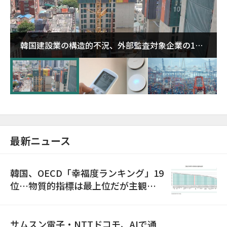
韓国建設業の構造的不況、外部監査対象企業の1割
超が「ゾンビ企業」に…5年で2.8倍増
最新ニュース
韓国、OECD「幸福度ランキング」19
位…物質的指標は最上位だが主観的
満足度は最下位
サムスン電子・NTTドコモ、AIで通