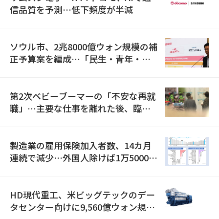
信品質を予測…低下頻度が半減
ソウル市、2兆8000億ウォン規模の補
正予算案を編成…「民生・青年・安
全」に8100億ウォンを集中投資
第2次ベビーブーマーの「不安な再就
職」…主要な仕事を離れた後、臨時
職が2倍近くに急増
製造業の雇用保険加入者数、14カ月
連続で減少…外国人除けば1万5000人
減
HD現代重工、米ビッグテックのデー
タセンター向けに9,560億ウォン規模