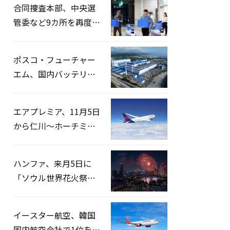
合同捜査本部、中央選
管委など9カ所を再度家
宅捜索…「投票率操
作」の資料を確保
ポスコ・フューチャー
エム、国内バッテリー
企業とLFP正極材19万ト
ンの供給契約を締結
エアプレミア、11月5日
から仁川〜ホーチミン
路線運航へ…3年2ヶ月
ぶりの再開
ハンファ、来月5日に
「ソウル世界花火祭り
2026」開催…韓・米・
英の3カ国が参加
イースター航空、韓国
国内航空会社で1位を記