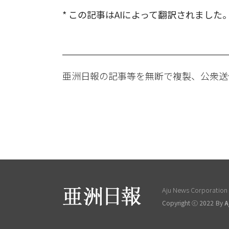
* この記事はAIによって翻訳されました
亜洲日報の記事等を無断で複製、公衆送
Aju News Corporation L
Copyright ⓒ 2022 By
A