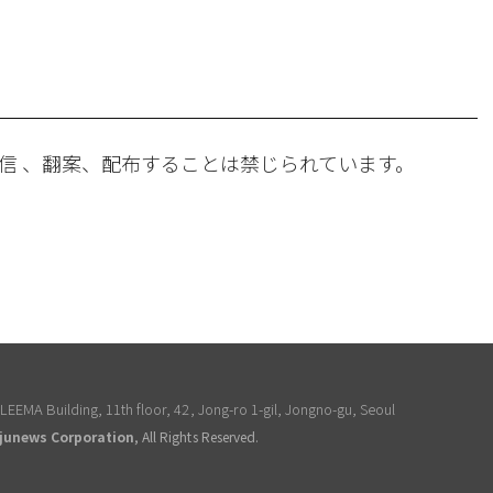
。
信 、翻案、配布することは禁じられています。
EEMA Building, 11th floor, 42, Jong-ro 1-gil, Jongno-gu, Seoul
junews Corporation
, All Rights Reserved.