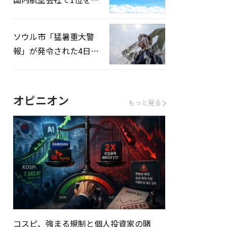
録…「上半期搭乗率
93%」
ソウル市「猛暑重大警
報」が発令された4日、
熱中症患者39人追加発
生
オピニオン
もっと見る
コスピ、強まる規制と個人投資家の賭