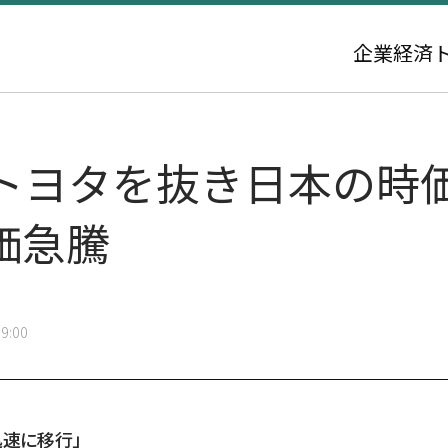
企業
経済
トヨタを抜き日本の時
価急騰
9:00
迅速に移行」