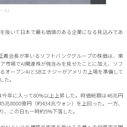
ース）
を抜いて日本で最も価値のある企業になる見込みであ
正義会長が率いるソフトバンクグループの株価は、東
ジア市場でAI関連株が強含みを見せたことに加え、ソフ
るオープンAIとSBエナジーがアメリカ上場を準備して
した。
今年に入って80%以上上昇した。時価総額は46兆円
5兆8000億円（約434兆ウォン）を上回った。一方、
おり、この日も一時約5%下落した。