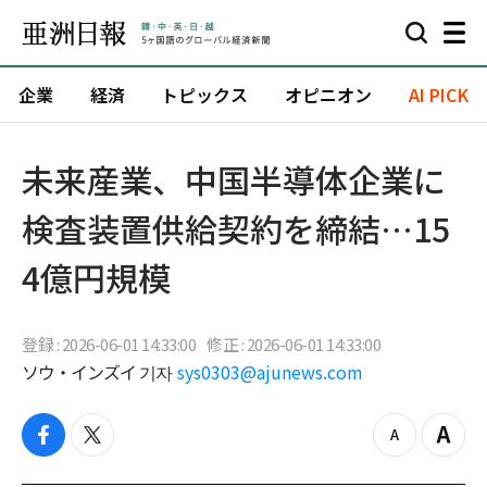
企業
経済
トピックス
オピニオン
AI PICK
未来産業、中国半導体企業に
検査装置供給契約を締結…15
4億円規模
登録 : 2026-06-01 14:33:00
修正 : 2026-06-01 14:33:00
ソウ・インズイ 기자
sys0303@ajunews.com
f
t
z
Z
a
w
o
o
c
i
o
o