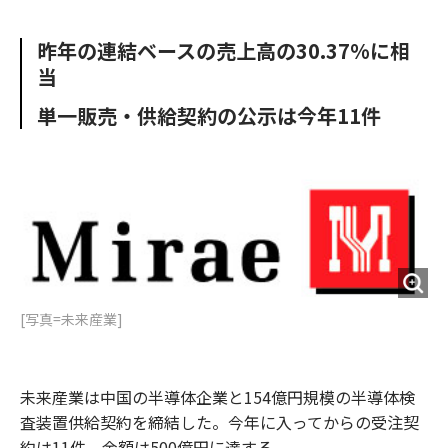
e
t
m
m
b
t
o
i
昨年の連結ベースの売上高の30.37%に相
o
e
u
n
当
o
r
t
k
単一販売・供給契約の公示は今年11件
[写真=未来産業]
未来産業は中国の半導体企業と154億円規模の半導体検
査装置供給契約を締結した。今年に入ってからの受注契
約は11件、金額は500億円に達する。