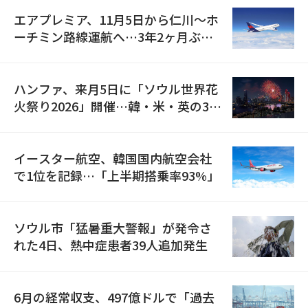
エアプレミア、11月5日から仁川〜ホ
ーチミン路線運航へ…3年2ヶ月ぶり
の再開
ハンファ、来月5日に「ソウル世界花
火祭り2026」開催…韓・米・英の3カ
国が参加
イースター航空、韓国国内航空会社
で1位を記録…「上半期搭乗率93%」
ソウル市「猛暑重大警報」が発令さ
れた4日、熱中症患者39人追加発生
6月の経常収支、497億ドルで「過去