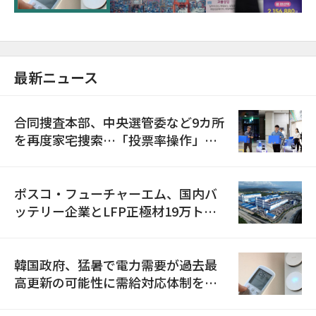
最新ニュース
合同捜査本部、中央選管委など9カ所
を再度家宅捜索…「投票率操作」の
資料を確保
ポスコ・フューチャーエム、国内バ
ッテリー企業とLFP正極材19万トン
の供給契約を締結
韓国政府、猛暑で電力需要が過去最
高更新の可能性に需給対応体制を点
検