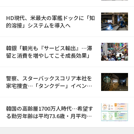
HD現代、米最大の軍艦ドックに「知
的溶接」システムを導入へ
韓銀「観光も『サービス輸出』…滞
留と消費を増やしてこそ成長効果」
警察、スターバックスコリア本社を
家宅捜査…「タンクデー」イベント
巡り侮辱容疑
韓国の高齢層1700万人時代…希望す
る勤労年齢は平均73.6歳・月平均賃
金は300万ウォン以上