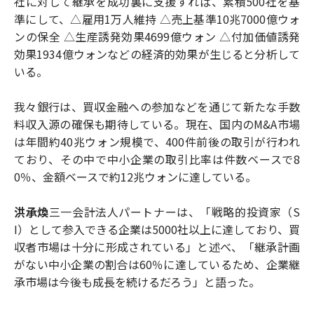
社に対して継承を成功裏に支援すれば、累積500社を基
準にして、△雇用1万人維持 △売上基準10兆7000億ウォ
ンの保全 △生産誘発効果4699億ウォン △付加価値誘発
効果1934億ウォンなどの経済的効果が生じると分析して
いる。
我々銀行は、買収金融への参加などを通じて新たな手数
料収入源の確保も期待している。現在、国内のM&A市場
は年間約40兆ウォン規模で、400件前後の取引が行われ
ており、その中で中小企業の取引比率は件数ベースで8
0％、金額ベースで約12兆ウォンに達している。
洪承煥
三一会計法人パートナーは、「戦略的投資家（S
I）として参入できる企業は5000社以上に達しており、買
収者市場は十分に形成されている」と述べ、「継承計画
がない中小企業の割合は60％に達しているため、企業継
承市場は今後も成長を続けるだろう」と語った。