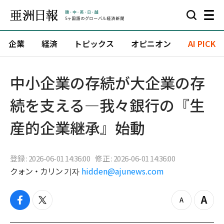
企業
経済
トピックス
オピニオン
AI PICK
中小企業の存続が大企業の存
続を支える—我々銀行の『生
産的企業継承』始動
登録 : 2026-06-01 14:36:00
修正 : 2026-06-01 14:36:00
クォン・カリン 기자
hidden@ajunews.com
f
t
z
Z
a
w
o
o
c
i
o
o