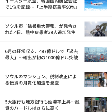
イースター航空、韓国国内航空会社
で1位を記録…「上半期搭乗率93%」
ソウル市「猛暑重大警報」が発令さ
れた4日、熱中症患者39人追加発生
6月の経常収支、497億ドルで「過去
最大」…輸出が初の1000億ドル突破
ソウルのマンション、税制改正によ
る伝貰の月貰化加速を憂慮
5大銀行も地方銀行も延滞率上昇…融
資のハードルはさらに高く