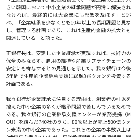
きい韓国において中小企業の継承問題が円滑に解決され
なければ、最終的には大企業にも影響を及ぼす」と述
べ、「企業継承を少なくとも10年以上の長期課題と見な
し、管理する計画であり、これは生産的金融の拡大とも
関連している」と語った。
正銀行長は、安定した企業継承が実現すれば、技術力の
保全のみならず、雇用の維持や産業サプライチェーンの
安定にも寄与するとの見通しを示した。我々銀行は今後
5年間で生産的企業継承支援に総額3兆ウォンを投資する
計画である。
我々銀行が企業継承に注目する理由は、創業者の引退を
控えた中小企業の多くが継承問題で苦しんでいるためで
ある。我々銀行の企業継承支援センターが業務提携（M
OU）を結んだ740社のうち、80％以上が売上500億ウォ
ン未満の中小企業であった。これらの企業の半数以上は
2世継承を考えていたが、事業承継特例など関連制度に関