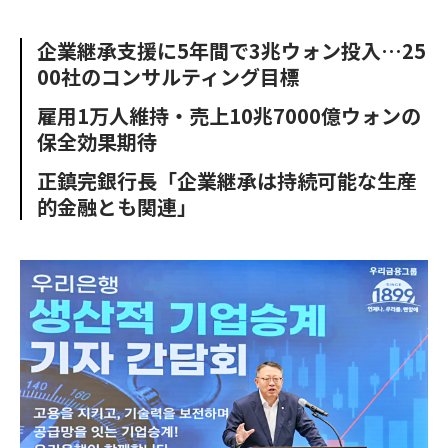
e
t
m
m
b
t
o
i
企業継承支援に5年間で3兆ウォン投入…25
o
e
u
n
00社のコンサルティング目標
o
r
t
k
雇用1万人維持・売上10兆7000億ウォンの
保全効果期待
正鎮完銀行長「企業継承は持続可能な生産
的金融とも関連」