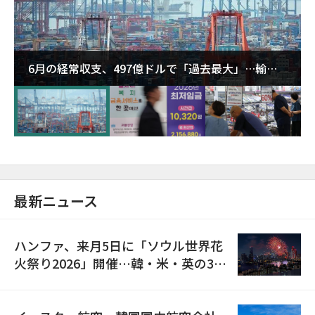
6月の経常収支、497億ドルで「過去最大」…輸出
が初の1000億ドル突破
最新ニュース
ハンファ、来月5日に「ソウル世界花
火祭り2026」開催…韓・米・英の3カ
国が参加