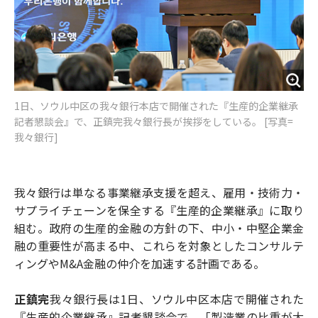
1日、ソウル中区の我々銀行本店で開催された『生産的企業継承
記者懇談会』で、正鎮完我々銀行長が挨拶をしている。 [写真=
我々銀行]
我々銀行は単なる事業継承支援を超え、雇用・技術力・
サプライチェーンを保全する『生産的企業継承』に取り
組む。政府の生産的金融の方針の下、中小・中堅企業金
融の重要性が高まる中、これらを対象としたコンサルテ
ィングやM&A金融の仲介を加速する計画である。
正鎮完
我々銀行長は1日、ソウル中区本店で開催された
『生産的企業継承』記者懇談会で、「製造業の比重が大