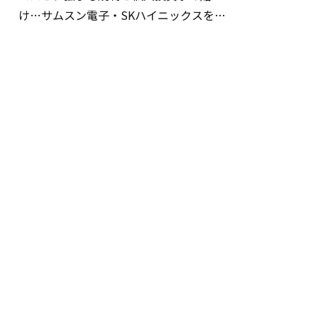
け…サムスン電子・SKハイニックスを巡
る明暗