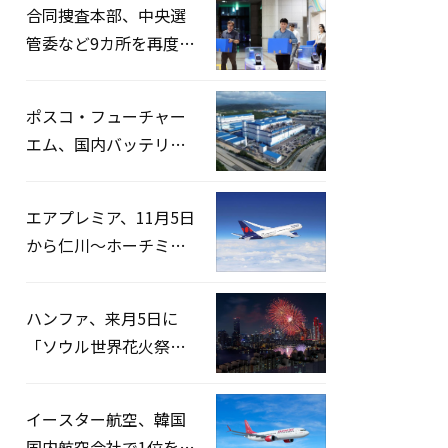
合同捜査本部、中央選
管委など9カ所を再度家
宅捜索…「投票率操
作」の資料を確保
ポスコ・フューチャー
エム、国内バッテリー
企業とLFP正極材19万ト
ンの供給契約を締結
エアプレミア、11月5日
から仁川〜ホーチミン
路線運航へ…3年2ヶ月
ぶりの再開
ハンファ、来月5日に
「ソウル世界花火祭り
2026」開催…韓・米・
英の3カ国が参加
イースター航空、韓国
国内航空会社で1位を記