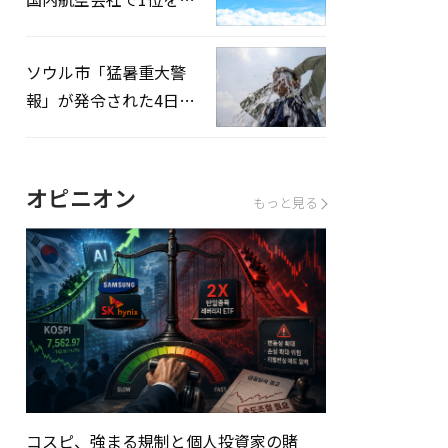
録…「上半期搭乗率
93%」
ソウル市「猛暑重大警
報」が発令された4日、
熱中症患者39人追加発
生
オピニオン
もっと見る
コスピ、強まる規制と個人投資家の賭