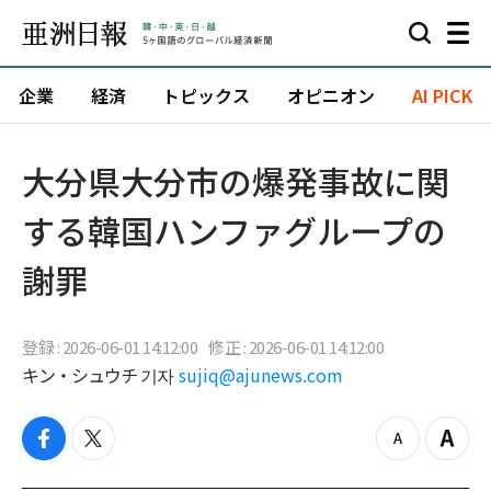
企業
経済
トピックス
オピニオン
AI PICK
大分県大分市の爆発事故に関
する韓国ハンファグループの
謝罪
登録 : 2026-06-01 14:12:00
修正 : 2026-06-01 14:12:00
キン・シュウチ 기자
sujiq@ajunews.com
f
t
z
Z
a
w
o
o
c
i
o
o