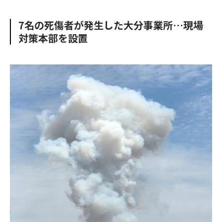
e
t
m
m
b
t
o
i
7名の死傷者が発生した大分事業所…現場
o
e
u
n
対策本部を設置
o
r
t
k