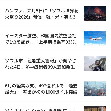
ハンファ、来月5日に「ソウル世界花
火祭り2026」開催…韓・米・英の3カ
国が参加
イースター航空、韓国国内航空会社
で1位を記録…「上半期搭乗率93%」
ソウル市「猛暑重大警報」が発令さ
れた4日、熱中症患者39人追加発生
6月の経常収支、497億ドルで「過去
最大」…輸出が初の1000億ドル突破
ソウルのマンション、税制改正によ