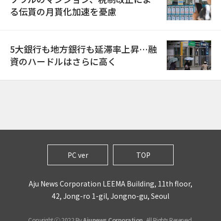
る伝貰の月貰化加速を憂慮
5大銀行も地方銀行も延滞率上昇…融
資のハードルはさらに高く
PC ver
TOP
Aju News Corporation LEEMA Building, 11th floor,
42, Jong-ro 1-gil, Jongno-gu, Seoul
Copyright ⓒ 2022 By
Ajunews Corporation
, All Rights Reserved.