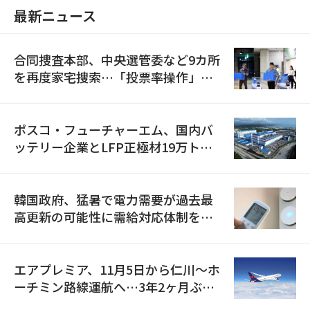
最新ニュース
合同捜査本部、中央選管委など9カ所
を再度家宅捜索…「投票率操作」の
資料を確保
ポスコ・フューチャーエム、国内バ
ッテリー企業とLFP正極材19万トン
の供給契約を締結
韓国政府、猛暑で電力需要が過去最
高更新の可能性に需給対応体制を点
検
エアプレミア、11月5日から仁川〜ホ
ーチミン路線運航へ…3年2ヶ月ぶり
の再開