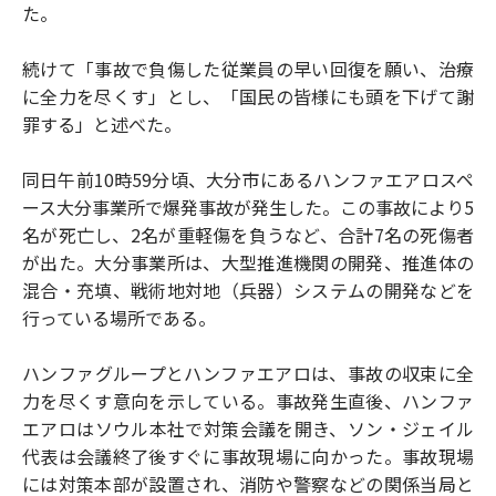
た。
続けて「事故で負傷した従業員の早い回復を願い、治療
に全力を尽くす」とし、「国民の皆様にも頭を下げて謝
罪する」と述べた。
同日午前10時59分頃、大分市にあるハンファエアロスペ
ース大分事業所で爆発事故が発生した。この事故により5
名が死亡し、2名が重軽傷を負うなど、合計7名の死傷者
が出た。大分事業所は、大型推進機関の開発、推進体の
混合・充填、戦術地対地（兵器）システムの開発などを
行っている場所である。
ハンファグループとハンファエアロは、事故の収束に全
力を尽くす意向を示している。事故発生直後、ハンファ
エアロはソウル本社で対策会議を開き、ソン・ジェイル
代表は会議終了後すぐに事故現場に向かった。事故現場
には対策本部が設置され、消防や警察などの関係当局と