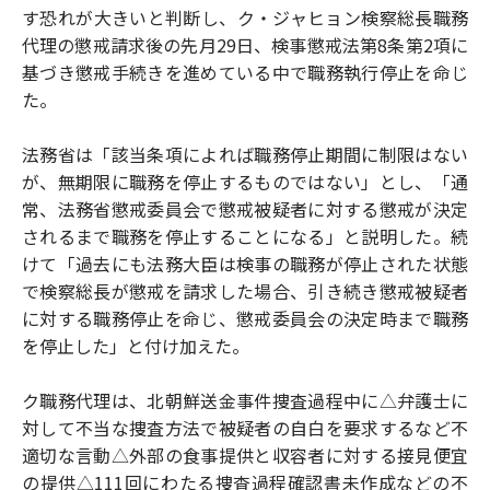
す恐れが大きいと判断し、ク・ジャヒョン検察総長職務
代理の懲戒請求後の先月29日、検事懲戒法第8条第2項に
基づき懲戒手続きを進めている中で職務執行停止を命じ
た。
法務省は「該当条項によれば職務停止期間に制限はない
が、無期限に職務を停止するものではない」とし、「通
常、法務省懲戒委員会で懲戒被疑者に対する懲戒が決定
されるまで職務を停止することになる」と説明した。続
けて「過去にも法務大臣は検事の職務が停止された状態
で検察総長が懲戒を請求した場合、引き続き懲戒被疑者
に対する職務停止を命じ、懲戒委員会の決定時まで職務
を停止した」と付け加えた。
ク職務代理は、北朝鮮送金事件捜査過程中に△弁護士に
対して不当な捜査方法で被疑者の自白を要求するなど不
適切な言動△外部の食事提供と収容者に対する接見便宜
の提供△111回にわたる捜査過程確認書未作成などの不