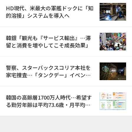
HD現代、米最大の軍艦ドックに「知
的溶接」システムを導入へ
韓銀「観光も『サービス輸出』…滞
留と消費を増やしてこそ成長効果」
警察、スターバックスコリア本社を
家宅捜査…「タンクデー」イベント
巡り侮辱容疑
韓国の高齢層1700万人時代…希望す
る勤労年齢は平均73.6歳・月平均賃
金は300万ウォン以上