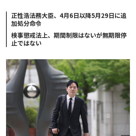
e
t
m
m
b
t
o
i
正性浩法務大臣、4月6日以降5月29日に追
o
e
u
n
加処分命令
o
r
t
k
検事懲戒法上、期間制限はないが無期限停
止ではない