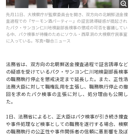
先月11日、大検察庁が監察委員会を開き、双方向の北朝鮮送金捜
査過程での『サーモン酒パーティー』の証言誘導疑惑が提起され
たパク・サンヨン仁川地検副部長検事の懲戒の可否を審議してい
る中、パク検事が待機のためにソウル・西草洞の大検察庁民事室
に入っている。写真=聯合ニュース
法務省は、双方向の北朝鮮送金捜査過程で証言誘導など
の疑惑を受けているパク・サンヨン仁川地検副部長検事
の職務執行停止を懲戒決定まで延長した。また、正性浩
法務大臣に対して職権乱用を主張し、職務執行停止の撤
回を求めたパク検事の主張に対し、処分理由も公開し
た。
1日、法務省によると、正大臣はパク検事が引き続き捜査
や事件処理など検事としての職務を遂行する場合、検察
の職務執行の公正性や事件関係者の信頼に悪影響を及ぼ