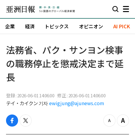
企業
経済
トピックス
オピニオン
AI PICK
法務省、パク・サンヨン検事
の職務停止を懲戒決定まで延
長
登録 : 2026-06-01 14:06:00
修正 : 2026-06-01 14:06:00
テイ・カイクン 기자
ewigjung@ajunews.com
f
t
z
Z
a
w
o
o
c
i
o
o