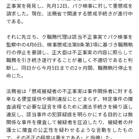
正事実を発見し、先月12日、パク検事に対して重懲戒を
請求した。現在、法務省で関連する懲戒手続きが進行中
である。
それに先立ち、ク職務代理は該当不正事実でパク検事を
監察中の4月6日、検事懲戒法第8条第3項に基づき職務執
行の停止を要請し、正大臣は不正事実の内容に照らして
職務を引き続き遂行することが著しく不適切であると判
断し、同日から今月5日までの2ヶ月間、職務執行停止を
命じた。
法務省は「懲戒被疑者の不正事実は事件関係者に対する
単なる便宜提供や規則違反にとどまらず、特定事件の捜
査過程で必要な証言を得るために適法手続きを繰り返し
違反し、該当事件の犯罪疑惑を明らかにする目的とは無
関係な事件を捜査して被疑者を圧迫したり、被疑者の弁
護士に捜査の公正性を疑わせるような言動をしたもの
で、その不正の程度は重大である」と指摘した。