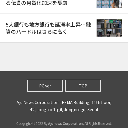
る伝貰の月貰化加速を憂慮
5大銀行も地方銀行も延滞率上昇…融
資のハードルはさらに高く
PC ver
TOP
Aju News Corporation LEEMA Building, 11th floor,
42, Jong-ro 1-gil, Jongno-gu, Seoul
Copyright ⓒ 2022 By
Ajunews Corporation
, All Rights Reserved.