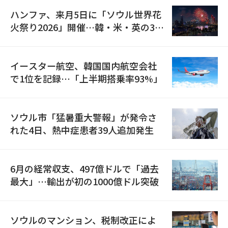
ハンファ、来月5日に「ソウル世界花
火祭り2026」開催…韓・米・英の3カ
国が参加
イースター航空、韓国国内航空会社
で1位を記録…「上半期搭乗率93%」
ソウル市「猛暑重大警報」が発令さ
れた4日、熱中症患者39人追加発生
6月の経常収支、497億ドルで「過去
最大」…輸出が初の1000億ドル突破
ソウルのマンション、税制改正によ