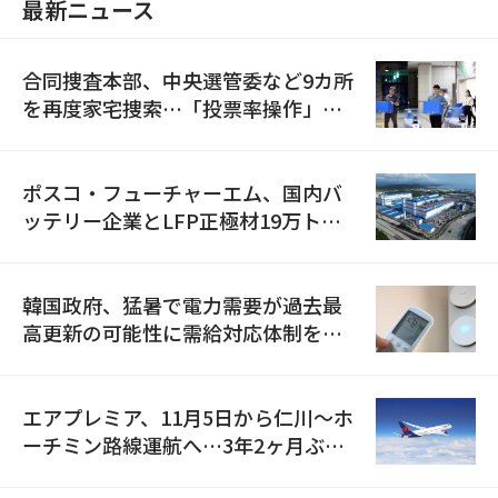
最新ニュース
合同捜査本部、中央選管委など9カ所
を再度家宅捜索…「投票率操作」の
資料を確保
ポスコ・フューチャーエム、国内バ
ッテリー企業とLFP正極材19万トン
の供給契約を締結
韓国政府、猛暑で電力需要が過去最
高更新の可能性に需給対応体制を点
検
エアプレミア、11月5日から仁川〜ホ
ーチミン路線運航へ…3年2ヶ月ぶり
の再開