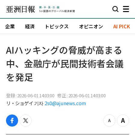
企業
経済
トピックス
オピニオン
AI PICK
AIハッキングの脅威が高まる
中、金融庁が民間技術者会議
を発足
登録 : 2026-06-01 14:03:00
修正 : 2026-06-01 14:03:00
リ・ショゲイ 기자
2s0@ajunews.com
f
t
z
Z
a
w
o
o
c
i
o
o