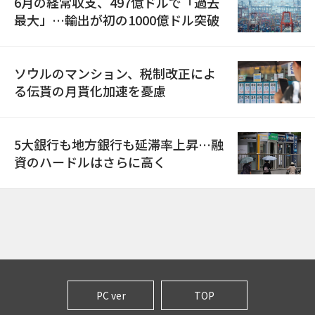
6月の経常収支、497億ドルで「過去
最大」…輸出が初の1000億ドル突破
ソウルのマンション、税制改正によ
る伝貰の月貰化加速を憂慮
5大銀行も地方銀行も延滞率上昇…融
資のハードルはさらに高く
PC ver
TOP