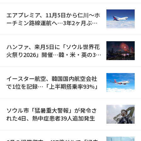
エアプレミア、11月5日から仁川〜ホ
ーチミン路線運航へ…3年2ヶ月ぶり
の再開
ハンファ、来月5日に「ソウル世界花
火祭り2026」開催…韓・米・英の3カ
国が参加
イースター航空、韓国国内航空会社
で1位を記録…「上半期搭乗率93%」
ソウル市「猛暑重大警報」が発令さ
れた4日、熱中症患者39人追加発生