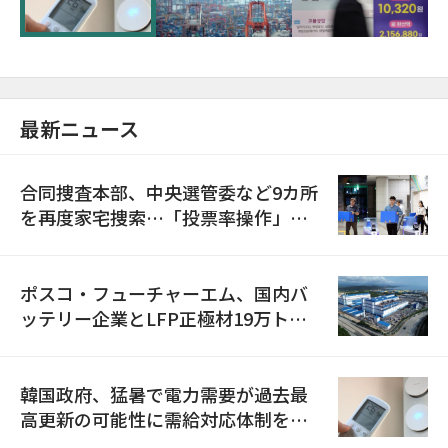
最新ニュース
合同捜査本部、中央選管委など9カ所
を再度家宅捜索…「投票率操作」の
資料を確保
ポスコ・フューチャーエム、国内バ
ッテリー企業とLFP正極材19万トン
の供給契約を締結
韓国政府、猛暑で電力需要が過去最
高更新の可能性に需給対応体制を点
検