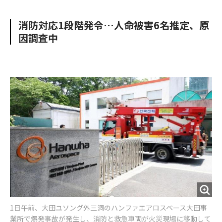
e
t
m
m
b
t
o
i
消防対応1段階発令…人命被害6名推定、原
o
e
u
n
因調査中
o
r
t
k
1日午前、大田ユソング外三洞のハンファエアロスペース大田事
業所で爆発事故が発生し、消防と救急車両が火災現場に移動して