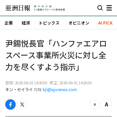
企業
経済
トピックス
オピニオン
AI PICK
尹錫悦長官「ハンファエアロ
スペース事業所火災に対し全
力を尽くすよう指示」
登録 : 2026-06-01 14:30:00
修正 : 2026-06-01 14:30:00
キン・セイライ 기자
kjl@ajunews.com
f
t
z
Z
a
w
o
o
c
i
o
o