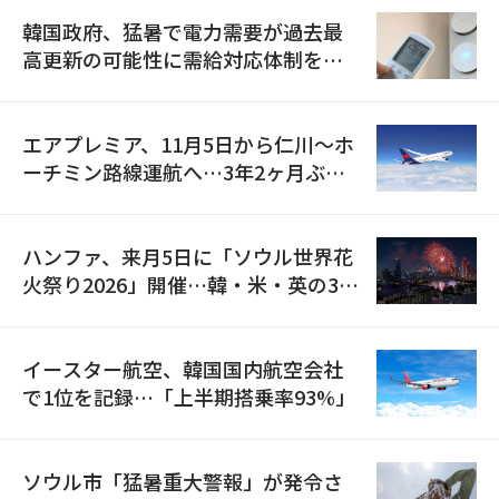
韓国政府、猛暑で電力需要が過去最
高更新の可能性に需給対応体制を点
検
エアプレミア、11月5日から仁川〜ホ
ーチミン路線運航へ…3年2ヶ月ぶり
の再開
ハンファ、来月5日に「ソウル世界花
火祭り2026」開催…韓・米・英の3カ
国が参加
イースター航空、韓国国内航空会社
で1位を記録…「上半期搭乗率93%」
ソウル市「猛暑重大警報」が発令さ