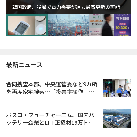
韓国政府、猛暑で電力需要が過去最高更新の可能性
に需給対応体制を点検
最新ニュース
合同捜査本部、中央選管委など9カ所
を再度家宅捜索…「投票率操作」の
資料を確保
ポスコ・フューチャーエム、国内バ
ッテリー企業とLFP正極材19万トン
の供給契約を締結