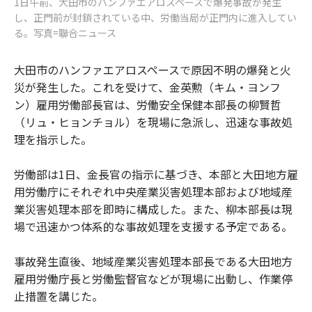
1日午前、大田市のハンファエアロスペースで爆発事故が発生
し、正門前が封鎖されている中、労働当局が正門内に進入してい
る。写真=聯合ニュース
大田市のハンファエアロスペースで原因不明の爆発と火
災が発生した。これを受けて、金英勲（キム・ヨンフ
ン）雇用労働部長官は、労働安全保健本部長の柳賢哲
（リュ・ヒョンチョル）を現場に急派し、迅速な事故処
理を指示した。
労働部は1日、金長官の指示に基づき、本部と大田地方雇
用労働庁にそれぞれ中央産業災害処理本部および地域産
業災害処理本部を即時に構成した。また、柳本部長は現
場で迅速かつ体系的な事故処理を支援する予定である。
事故発生直後、地域産業災害処理本部長である大田地方
雇用労働庁長と労働監督官などが現場に出動し、作業停
止措置を講じた。