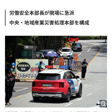
e
t
m
m
b
t
o
i
労働安全本部長が現場に急派
o
e
u
n
o
r
t
中央・地域産業災害処理本部を構成
k