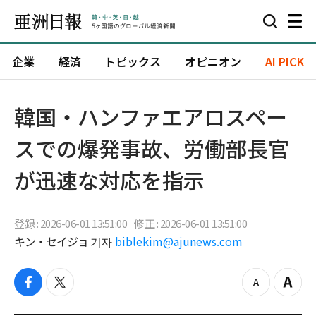
企業
経済
トピックス
オピニオン
AI PICK
韓国・ハンファエアロスペー
スでの爆発事故、労働部長官
が迅速な対応を指示
登録 : 2026-06-01 13:51:00
修正 : 2026-06-01 13:51:00
キン・セイジョ 기자
biblekim@ajunews.com
f
t
z
Z
a
w
o
o
c
i
o
o