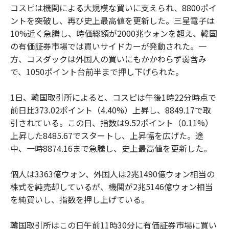
コスピは機関による大規模な買いに支えられ、8800ポイ
ントを突破し、再び史上最高値を更新した。三星電子は
10%近く急騰し、時価総額が2000兆ウォンを超え、韓国
の有価証券市場では買いサイドカーが発動された。一
方、コスダックは外国人の買いにもかかわらず弱含み
で、1050ポイント台前半まで押し下げられた。
1日、韓国取引所によると、コスピは午後1時22分時点で
前日比373.02ポイント（4.40%）上昇し、8849.17で取
引されている。この日、指数は9.52ポイント（0.11%）
上昇した8485.67でスタートし、上昇幅を広げた。途
中、一時8874.16まで急騰し、史上最高値を更新した。
個人は3363億ウォン、外国人は2兆1490億ウォン相当の
株式を純売却しているが、機関が2兆5146億ウォン相当
を純買いし、指数を押し上げている。
韓国取引所はこの日午前11時30分に有価証券市場に買い