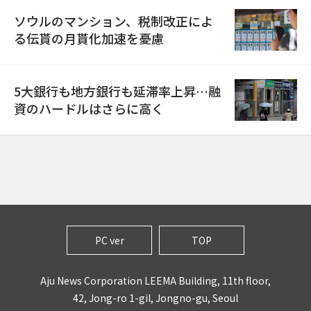
ソウルのマンション、税制改正によ
る伝貰の月貰化加速を憂慮
5大銀行も地方銀行も延滞率上昇…融
資のハードルはさらに高く
PC ver
TOP
Aju News Corporation LEEMA Building, 11th floor,
42, Jong-ro 1-gil, Jongno-gu, Seoul