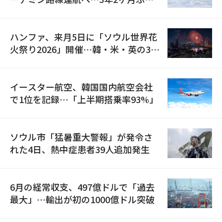
の再開
ハンファ、来月5日に「ソウル世界花
火祭り2026」開催…韓・米・英の3カ
国が参加
イースター航空、韓国国内航空会社
で1位を記録…「上半期搭乗率93%」
ソウル市「猛暑重大警報」が発令さ
れた4日、熱中症患者39人追加発生
6月の経常収支、497億ドルで「過去
最大」…輸出が初の1000億ドル突破