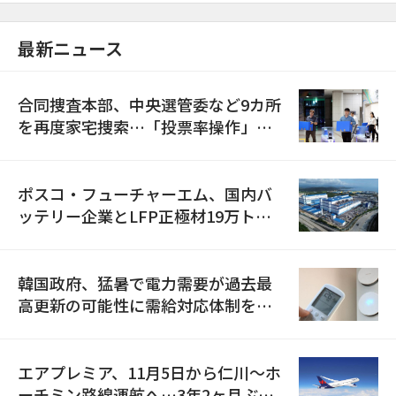
最新ニュース
合同捜査本部、中央選管委など9カ所
を再度家宅捜索…「投票率操作」の
資料を確保
ポスコ・フューチャーエム、国内バ
ッテリー企業とLFP正極材19万トン
の供給契約を締結
韓国政府、猛暑で電力需要が過去最
高更新の可能性に需給対応体制を点
検
エアプレミア、11月5日から仁川〜ホ
ーチミン路線運航へ…3年2ヶ月ぶり