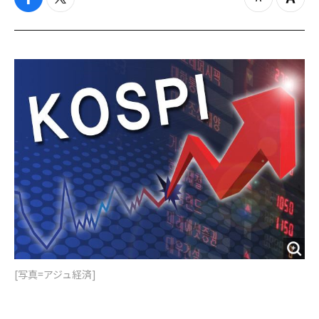
f
t
z
Z
a
w
o
o
c
i
o
o
e
t
m
m
b
t
o
i
o
e
u
n
o
r
t
k
[写真=アジュ経済]