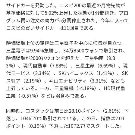
サイドカーを発動した。コスピ200の最近の月物先物が
基準価格に対して5.02%上昇した状態が1分間続き、プロ
グラム買い注文の効力が5分間停止された。今年に入って
コスピの買いサイドカーは11回目である。
時価総額上位の銘柄は三星電子を中心に強気が目立つ。
三星電子は9.94%急騰し、34万8500ウォンで取引され、
時価総額が2000兆ウォンを超えた。三星物産（9.8
3%）、現代自動車（7.88%）、三星生命（6.69%）、現
代モービス（2.34%）、SKハイニックス（1.41%）、SK
ス퀘ア（2.19%）、斗山エナビリティ（3.31%）なども
上昇している。一方、三星電機（-4.18%）、HD現代重
工業（-0.57%）などは弱含みである。
同時刻、コスダックは前日比28.10ポイント（2.61%）下
落し、1046.70で取引されている。この日、指数は2.03
ポイント（0.19%）下落した1072.77でスタートした。