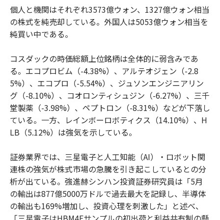
個人と機関はそれぞれ3573億ウォン、1327億ウォン相当
の株式を純売却している。外国人は5053億ウォン相当を
純買い中である。
コスダックの時価総額上位銘柄は全体的に弱含みであ
る。エコプロビム（-4.38%）、アルテオジェン（-2.8
5%）、エコプロ（-5.54%）、ジュソンエンジニアリン
グ（-8.10%）、コオロンティシュジン（-6.27%）、三千
堂製薬（-3.98%）、ペプトロン（-8.31%）などが下落し
ている。一方、レインボーロボティクス（14.10%）、H
LB（5.12%）は強気を示している。
証券業界では、三星電子と人工知能（AI）・ロボット関
連株の強気が株式市場の急騰を引き起こしているとの分
析が出ている。強進赫シンハン投資証券研究員は「5月
の輸出は877億5000万ドルで過去最大を記録し、半導体
の輸出も169%増加し、投資心理を刺激した」と述べ、
「三星電子はHBM4Eサンプルの初出荷と利益共有制の懸