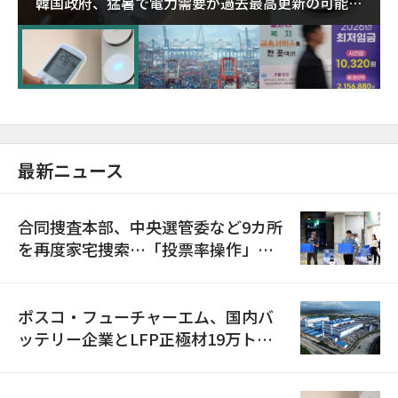
韓国政府、猛暑で電力需要が過去最高更新の可能性
に需給対応体制を点検
最新ニュース
合同捜査本部、中央選管委など9カ所
を再度家宅捜索…「投票率操作」の
資料を確保
ポスコ・フューチャーエム、国内バ
ッテリー企業とLFP正極材19万トン
の供給契約を締結