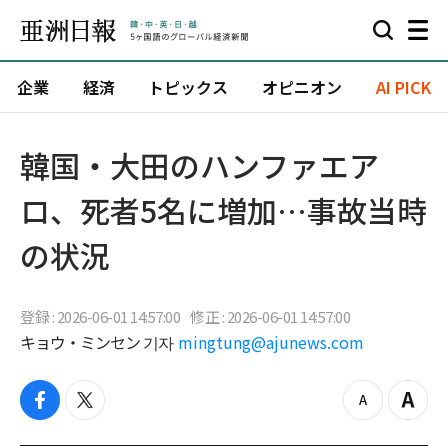
企業
経済
トピックス
オピニオン
AI PICK
韓国・大田のハンファエア
ロ、死者5名に増加…事故当時
の状況
登録 : 2026-06-01 14:57:00
修正 : 2026-06-01 14:57:00
キョウ・ミンセン 기자
mingtung@ajunews.com
f
t
z
Z
a
w
o
o
c
i
o
o