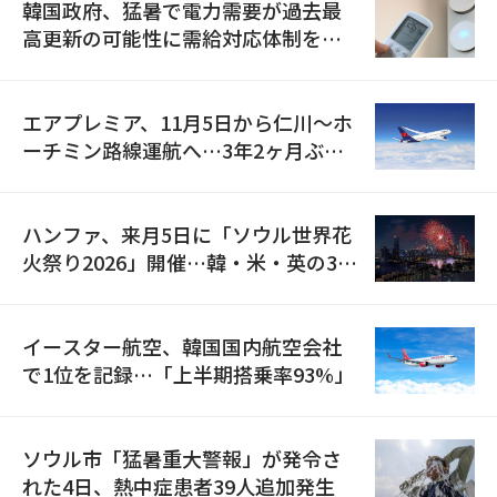
韓国政府、猛暑で電力需要が過去最
高更新の可能性に需給対応体制を点
検
エアプレミア、11月5日から仁川〜ホ
ーチミン路線運航へ…3年2ヶ月ぶり
の再開
ハンファ、来月5日に「ソウル世界花
火祭り2026」開催…韓・米・英の3カ
国が参加
イースター航空、韓国国内航空会社
で1位を記録…「上半期搭乗率93%」
ソウル市「猛暑重大警報」が発令さ
れた4日、熱中症患者39人追加発生