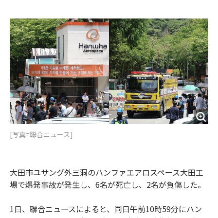
e
t
m
m
b
t
o
i
o
e
u
n
o
r
t
k
[写真=聯合ニュース]
大田市ユサング外三洞のハンファエアロスペース大田工
場で爆発事故が発生し、6名が死亡し、2名が負傷した。
1日、聯合ニュースによると、同日午前10時59分にハン