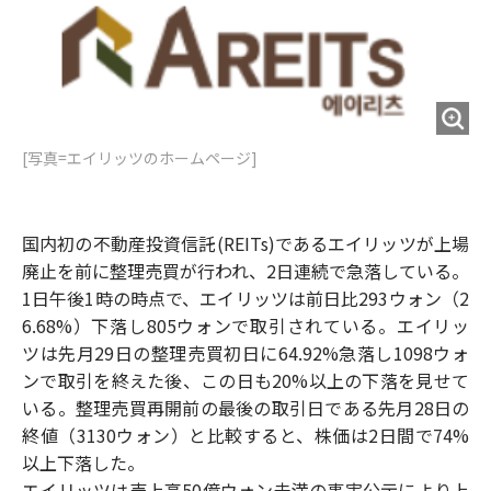
o
e
u
n
o
r
t
k
[写真=エイリッツのホームページ]
国内初の不動産投資信託(REITs)であるエイリッツが上場
廃止を前に整理売買が行われ、2日連続で急落している。
1日午後1時の時点で、エイリッツは前日比293ウォン（2
6.68%）下落し805ウォンで取引されている。エイリッ
ツは先月29日の整理売買初日に64.92%急落し1098ウォ
ンで取引を終えた後、この日も20%以上の下落を見せて
いる。整理売買再開前の最後の取引日である先月28日の
終値（3130ウォン）と比較すると、株価は2日間で74%
以上下落した。
エイリッツは売上高50億ウォン未満の事実公示により上