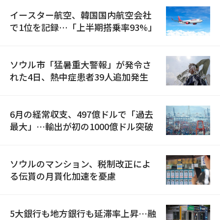
イースター航空、韓国国内航空会社
で1位を記録…「上半期搭乗率93%」
ソウル市「猛暑重大警報」が発令さ
れた4日、熱中症患者39人追加発生
6月の経常収支、497億ドルで「過去
最大」…輸出が初の1000億ドル突破
ソウルのマンション、税制改正によ
る伝貰の月貰化加速を憂慮
5大銀行も地方銀行も延滞率上昇…融