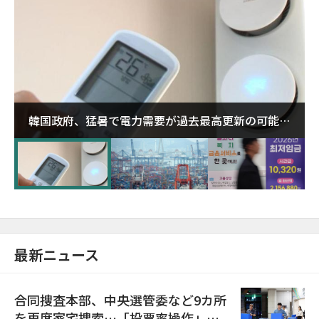
韓国政府、猛暑で電力需要が過去最高更新の可能性
に需給対応体制を点検
最新ニュース
合同捜査本部、中央選管委など9カ所
を再度家宅捜索…「投票率操作」の