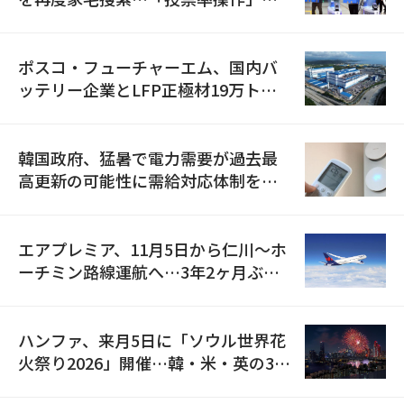
資料を確保
ポスコ・フューチャーエム、国内バ
ッテリー企業とLFP正極材19万トン
の供給契約を締結
韓国政府、猛暑で電力需要が過去最
高更新の可能性に需給対応体制を点
検
エアプレミア、11月5日から仁川〜ホ
ーチミン路線運航へ…3年2ヶ月ぶり
の再開
ハンファ、来月5日に「ソウル世界花
火祭り2026」開催…韓・米・英の3カ
国が参加