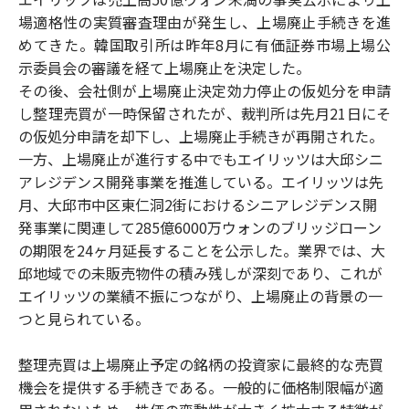
場適格性の実質審査理由が発生し、上場廃止手続きを進
めてきた。韓国取引所は昨年8月に有価証券市場上場公
示委員会の審議を経て上場廃止を決定した。
その後、会社側が上場廃止決定効力停止の仮処分を申請
し整理売買が一時保留されたが、裁判所は先月21日にそ
の仮処分申請を却下し、上場廃止手続きが再開された。
一方、上場廃止が進行する中でもエイリッツは大邱シニ
アレジデンス開発事業を推進している。エイリッツは先
月、大邱市中区東仁洞2街におけるシニアレジデンス開
発事業に関連して285億6000万ウォンのブリッジローン
の期限を24ヶ月延長することを公示した。業界では、大
邱地域での未販売物件の積み残しが深刻であり、これが
エイリッツの業績不振につながり、上場廃止の背景の一
つと見られている。
整理売買は上場廃止予定の銘柄の投資家に最終的な売買
機会を提供する手続きである。一般的に価格制限幅が適