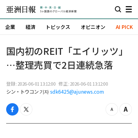
企業
経済
トピックス
オピニオン
AI PICK
国内初のREIT「エイリッツ」
…整理売買で2日連続急落
登録 : 2026-06-01 13:12:00
修正 : 2026-06-01 13:12:00
シン・トウコン 기자
sdk6425@ajunews.com
f
t
z
Z
a
w
o
o
c
i
o
o
e
t
m
m
b
t
o
i