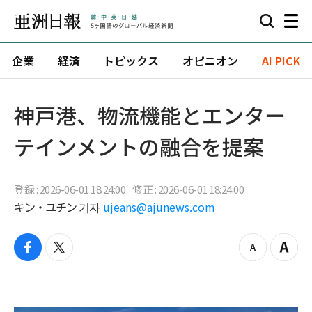
企業
経済
トピックス
オピニオン
AI PICK
神戸港、物流機能とエンター
テインメントの融合を提案
登録 : 2026-06-01 18:24:00
修正 : 2026-06-01 18:24:00
キン・ユチン 기자
ujeans@ajunews.com
f
t
z
Z
a
w
o
o
c
i
o
o
e
t
m
m
b
t
o
i