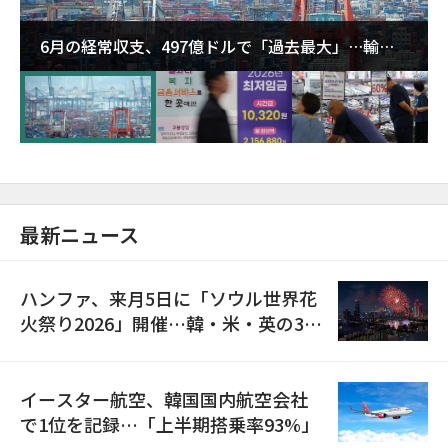
6月の経常収支、497億ドルで「過去最大」…輸出
が初の1000億ドル突破
最新ニュース
ハンファ、来月5日に「ソウル世界花
火祭り2026」開催…韓・米・英の3カ
国が参加
イースター航空、韓国国内航空会社
で1位を記録…「上半期搭乗率93%」