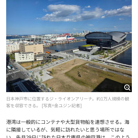
o
e
u
n
o
r
t
k
日本神戸市に位置するジ・ライオンアリーナ。約1万人規模の観
客を収容できる。 [写真=金ユジン記者]
港湾は一般的にコンテナや大型貨物船を連想させる。海
に隣接しているが、気軽に訪れたいと思う場所ではな
い。先月29日に訪れた日本兵庫県の神戸港は、このよう