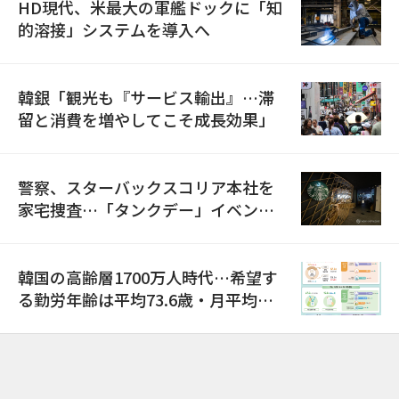
HD現代、米最大の軍艦ドックに「知
的溶接」システムを導入へ
韓銀「観光も『サービス輸出』…滞
留と消費を増やしてこそ成長効果」
警察、スターバックスコリア本社を
家宅捜査…「タンクデー」イベント
巡り侮辱容疑
韓国の高齢層1700万人時代…希望す
る勤労年齢は平均73.6歳・月平均賃
金は300万ウォン以上