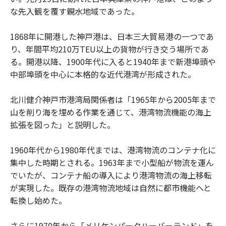
な先入観を覆す親水地域であった。
1868年に開港した神戸港は、日本三大貿易港の一つであ
り、年間平均210万TEU以上の貨物が行き交う場所であ
る。開港以降、1900年代に入ると1940年まで新港埠頭や
中部埠頭を中心に本格的な近代港湾が形成された。
北川健介神戸市港湾局関係者は「1965年から2005年まで
山を削り海を埋める作業を通じて、港湾物流機能の海上
拡張を図った」と説明した。
1960年代から1980年代までは、港湾物流のコンテナ化に
集中した時期とされる。1963年まで小型船が物流を運ん
でいたが、コンテナ船の導入により港湾物流の海上移転
が実現した。既存の港湾物流地域は自然に都市機能へと
転換し始めた。
さらに1970年から「メリケンパークハーバーランド」を