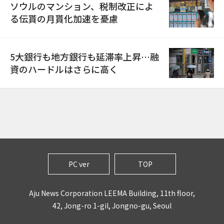
ソウルのマンション、税制改正によ
る伝貰の月貰化加速を憂慮
5大銀行も地方銀行も延滞率上昇…融
資のハードルはさらに高く
PC ver
TOP
Aju News Corporation LEEMA Building, 11th floor,
42, Jong-ro 1-gil, Jongno-gu, Seoul