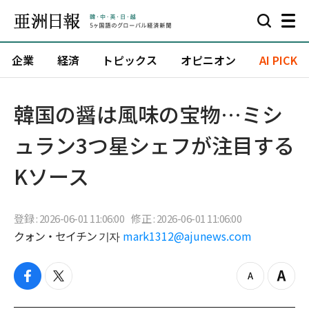
企業
経済
トピックス
オピニオン
AI PICK
韓国の醤は風味の宝物…ミシ
ュラン3つ星シェフが注目する
Kソース
登録 : 2026-06-01 11:06:00
修正 : 2026-06-01 11:06:00
クォン・セイチン 기자
mark1312@ajunews.com
f
t
z
Z
a
w
o
o
c
i
o
o