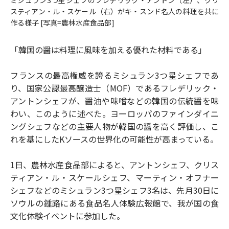
スティアン・ル・スケール（右）がキ・スンド名人の料理を共に
作る様子 [写真=農林水産食品部]
「韓国の醤は料理に風味を加える優れた材料である」
フランスの最高権威を誇るミシュラン3つ星シェフであ
り、国家公認最高醸造士（MOF）であるフレデリック・
アントンシェフが、醤油や味噌などの韓国の伝統醤を味
わい、このように述べた。ヨーロッパのファインダイニ
ングシェフなどの主要人物が韓国の醤を高く評価し、こ
れを基にしたKソースの世界化の可能性が高まっている。
1日、農林水産食品部によると、アントンシェフ、クリス
ティアン・ル・スケールシェフ、マーティン・オフナー
シェフなどのミシュラン3つ星シェフ3名は、先月30日に
ソウルの鍾路にある食品名人体験広報館で、我が国の食
文化体験イベントに参加した。