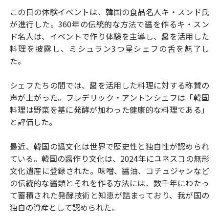
この日の体験イベントは、韓国の食品名人キ・スンド氏
が進行した。360年の伝統的な方法で醤を作るキ・スン
ド名人は、イベントで作り体験を主導し、醤を活用した
料理を披露し、ミシュラン3つ星シェフの舌を魅了し
た。
シェフたちの間では、醤を活用した料理に対する称賛の
声が上がった。フレデリック・アントンシェフは「韓国
料理は野菜を基に発酵が加わった健康的な料理である」
と評価した。
最近、韓国の醤文化は世界で歴史性と独自性が認められ
ている。韓国の醤作り文化は、2024年にユネスコの無形
文化遺産に登録された。味噌、醤油、コチュジャンなど
の伝統的な醤類とそれを作る方法には、数千年にわたっ
て蓄積された発酵技術と知恵が詰まっており、我が国の
独自の資産として認められた。