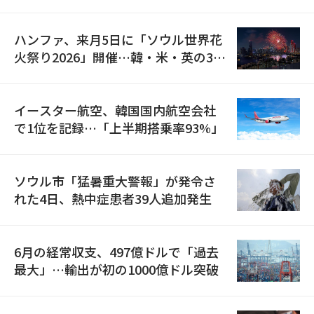
の再開
ハンファ、来月5日に「ソウル世界花
火祭り2026」開催…韓・米・英の3カ
国が参加
イースター航空、韓国国内航空会社
で1位を記録…「上半期搭乗率93%」
ソウル市「猛暑重大警報」が発令さ
れた4日、熱中症患者39人追加発生
6月の経常収支、497億ドルで「過去
最大」…輸出が初の1000億ドル突破