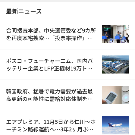
最新ニュース
合同捜査本部、中央選管委など9カ所
を再度家宅捜索…「投票率操作」の
資料を確保
ポスコ・フューチャーエム、国内バ
ッテリー企業とLFP正極材19万トン
の供給契約を締結
韓国政府、猛暑で電力需要が過去最
高更新の可能性に需給対応体制を点
検
エアプレミア、11月5日から仁川〜ホ
ーチミン路線運航へ…3年2ヶ月ぶり