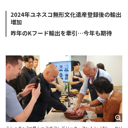
e
t
m
m
b
t
o
i
2024年ユネスコ無形文化遺産登録後の輸出
o
e
u
n
増加
o
r
t
k
昨年のKフード輸出を牽引…今年も期待
ミシュラン3つ星シェフのフレデリック・アントン（左）、クリ