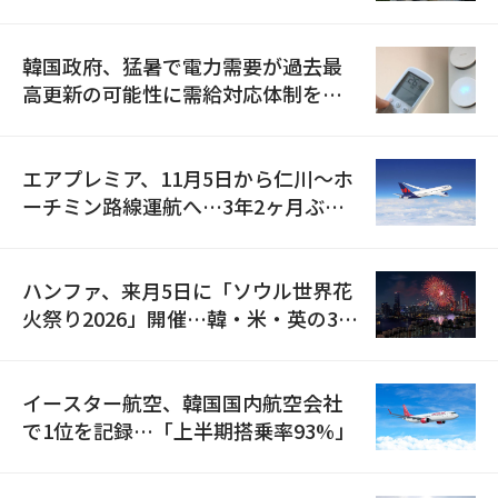
の供給契約を締結
韓国政府、猛暑で電力需要が過去最
高更新の可能性に需給対応体制を点
検
エアプレミア、11月5日から仁川〜ホ
ーチミン路線運航へ…3年2ヶ月ぶり
の再開
ハンファ、来月5日に「ソウル世界花
火祭り2026」開催…韓・米・英の3カ
国が参加
イースター航空、韓国国内航空会社
で1位を記録…「上半期搭乗率93%」