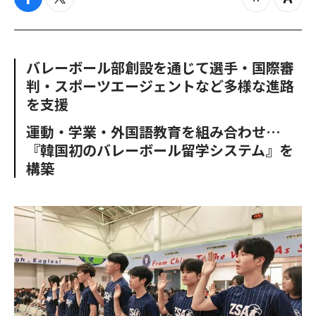
f
t
z
Z
a
w
o
o
c
i
o
o
e
t
m
m
b
t
o
i
バレーボール部創設を通じて選手・国際審
o
e
u
n
判・スポーツエージェントなど多様な進路
o
r
t
k
を支援
運動・学業・外国語教育を組み合わせ…
『韓国初のバレーボール留学システム』を
構築