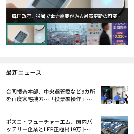
韓国政府、猛暑で電力需要が過去最高更新の可能性
に需給対応体制を点検
最新ニュース
合同捜査本部、中央選管委など9カ所
を再度家宅捜索…「投票率操作」の
資料を確保
ポスコ・フューチャーエム、国内バ
ッテリー企業とLFP正極材19万トン