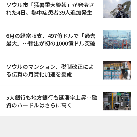
ソウル市「猛暑重大警報」が発令さ
れた4日、熱中症患者39人追加発生
6月の経常収支、497億ドルで「過去
最大」…輸出が初の1000億ドル突破
ソウルのマンション、税制改正によ
る伝貰の月貰化加速を憂慮
5大銀行も地方銀行も延滞率上昇…融
資のハードルはさらに高く