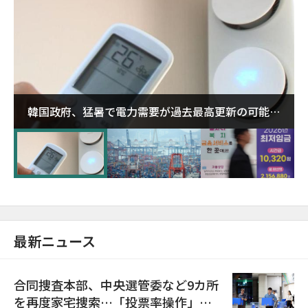
韓国政府、猛暑で電力需要が過去最高更新の可能性
に需給対応体制を点検
最新ニュース
合同捜査本部、中央選管委など9カ所
を再度家宅捜索…「投票率操作」の