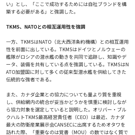
い」とし、「ここで成功するためには自社ブランドを構
築する必要がある」と強調した。
TKMS、NATOとの相互運用性を強調
一方、TKMSはNATO（北大西洋条約機構）との相互運用
性を前面に出している。TKMSはドイツとノルウェーの
艦隊がロシアの潜水艦の動きを共同で追跡し、知識やデ
ータ、装備を共有している点を強調している。TKMSはN
ATO加盟国に対して多くの従来型潜水艦を供給してきた
伝統的な強者である。
また、カナダ企業との協力についても量より質を重視
し、供給網内の統合が妥当かどうかを慎重に検討しなが
ら協力対象を選定していると説明した。オリバー・ブル
クハルトTKMS最高経営責任者（CEO）は最近、カナダ
最大の防衛産業展示会CANSECに出席するためオタワを
訪れた際、「重要なのは覚書（MOU）の数ではなく質で