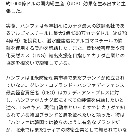
約1000億ドルの国内総生産（GDP）効果を生み出すと主
張した。
実際、ハンファは今年初めにカナダ最大の鉄鋼会社であ
るアルゴマスチールに最大3億4500万カナダドル（約378
4億円）を投資し、潜水艦建造にアルゴマスチールの鉄
鋼を使用する契約を締結した。また、関税被害産業や液
化天然ガス（LNG）輸出支援を目指してカナダ企業との
協定を相次いで締結している。
ハンファは北米防衛産業市場でまだブランドが確立され
ていない。グレン・コプランド・ハンファディフェンス
最高経営責任者（CEO）はカナディアン・プレスに対
し、ハンファがカナダ軍にすべての装備を供給したいと
述べ、LGやキア、現代自動車といったすでにカナダで知
られている韓国ブランドと肩を並べたいと語った。彼は
「ハンファは韓国では彼らのように有名なブランドだ
が、北米ではまだ1ティアの防衛企業として知られていな