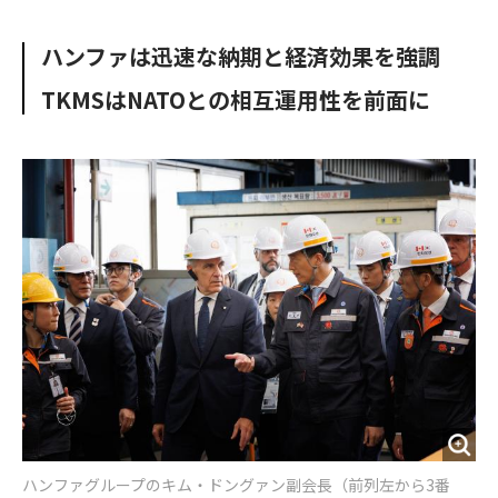
e
t
m
m
b
t
o
i
ハンファは迅速な納期と経済効果を強調
o
e
u
n
o
r
t
TKMSはNATOとの相互運用性を前面に
k
ハンファグループのキム・ドングァン副会長（前列左から3番