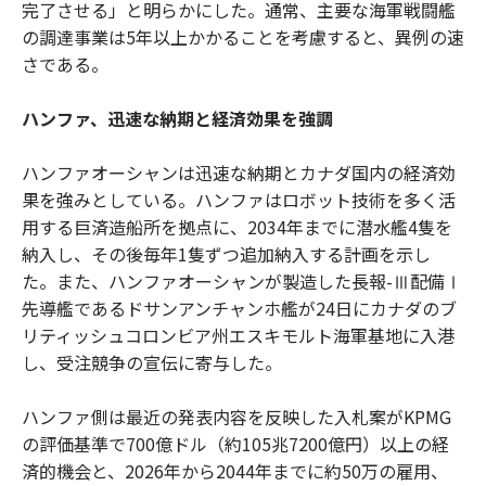
完了させる」と明らかにした。通常、主要な海軍戦闘艦
の調達事業は5年以上かかることを考慮すると、異例の速
さである。
ハンファ、迅速な納期と経済効果を強調
ハンファオーシャンは迅速な納期とカナダ国内の経済効
果を強みとしている。ハンファはロボット技術を多く活
用する巨済造船所を拠点に、2034年までに潜水艦4隻を
納入し、その後毎年1隻ずつ追加納入する計画を示し
た。また、ハンファオーシャンが製造した長報-Ⅲ配備Ⅰ
先導艦であるドサンアンチャンホ艦が24日にカナダのブ
リティッシュコロンビア州エスキモルト海軍基地に入港
し、受注競争の宣伝に寄与した。
ハンファ側は最近の発表内容を反映した入札案がKPMG
の評価基準で700億ドル（約105兆7200億円）以上の経
済的機会と、2026年から2044年までに約50万の雇用、