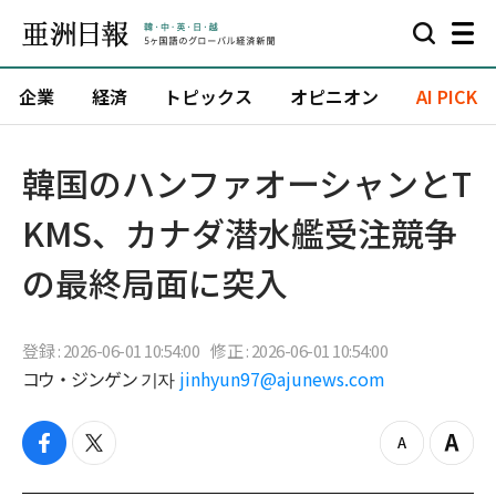
企業
経済
トピックス
オピニオン
AI PICK
韓国のハンファオーシャンとT
KMS、カナダ潜水艦受注競争
の最終局面に突入
登録 : 2026-06-01 10:54:00
修正 : 2026-06-01 10:54:00
コウ・ジンゲン 기자
jinhyun97@ajunews.com
f
t
z
Z
a
w
o
o
c
i
o
o