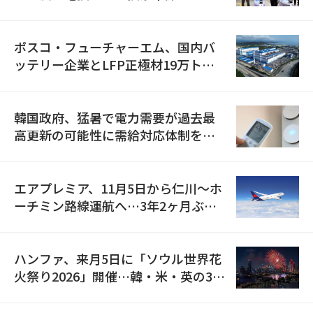
資料を確保
ポスコ・フューチャーエム、国内バ
ッテリー企業とLFP正極材19万トン
の供給契約を締結
韓国政府、猛暑で電力需要が過去最
高更新の可能性に需給対応体制を点
検
エアプレミア、11月5日から仁川〜ホ
ーチミン路線運航へ…3年2ヶ月ぶり
の再開
ハンファ、来月5日に「ソウル世界花
火祭り2026」開催…韓・米・英の3カ
国が参加