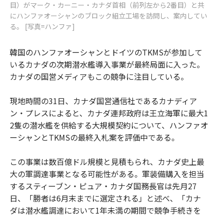
目）がマーク・カーニー・カナダ首相（前列左から2番目）と共
にハンファオーシャンのブロック組立工場を訪問し、案内してい
る。 [写真=ハンファ]
韓国のハンファオーシャンとドイツのTKMSが参加して
いるカナダの次期潜水艦導入事業が最終局面に入った。
カナダの国営メディアもこの競争に注目している。
現地時間の31日、カナダ国営通信社であるカナディア
ン・プレスによると、カナダ連邦政府は王立海軍に最大1
2隻の潜水艦を供給する大規模契約について、ハンファオ
ーシャンとTKMSの最終入札案を評価中である。
この事業は数百億ドル規模と見積もられ、カナダ史上最
大の軍調達事業となる可能性がある。軍装備購入を担当
するスティーブン・ピュア・カナダ国務長官は先月27
日、「勝者は6月末までに選定される」と述べ、「カナ
ダは潜水艦調達において1年未満の期間で競争手続きを