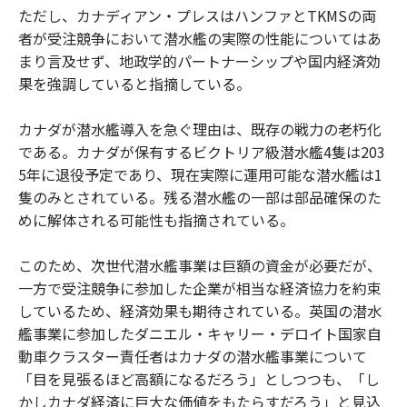
ただし、カナディアン・プレスはハンファとTKMSの両
者が受注競争において潜水艦の実際の性能についてはあ
まり言及せず、地政学的パートナーシップや国内経済効
果を強調していると指摘している。
カナダが潜水艦導入を急ぐ理由は、既存の戦力の老朽化
である。カナダが保有するビクトリア級潜水艦4隻は203
5年に退役予定であり、現在実際に運用可能な潜水艦は1
隻のみとされている。残る潜水艦の一部は部品確保のた
めに解体される可能性も指摘されている。
このため、次世代潜水艦事業は巨額の資金が必要だが、
一方で受注競争に参加した企業が相当な経済協力を約束
しているため、経済効果も期待されている。英国の潜水
艦事業に参加したダニエル・キャリー・デロイト国家自
動車クラスター責任者はカナダの潜水艦事業について
「目を見張るほど高額になるだろう」としつつも、「し
かしカナダ経済に巨大な価値をもたらすだろう」と見込