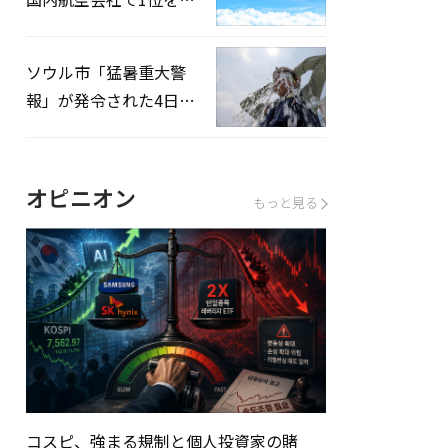
録…「上半期搭乗率
93%」
ソウル市「猛暑重大警
報」が発令された4日、
熱中症患者39人追加発
生
オピニオン
もっと見る
コスピ、強まる規制と個人投資家の賭