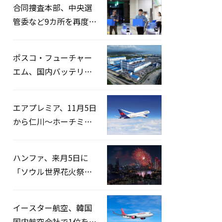
合同捜査本部、中央選
管委など9カ所を再度家
宅捜索…「投票率操
作」の資料を確保
ポスコ・フューチャー
エム、国内バッテリー
企業とLFP正極材19万ト
ンの供給契約を締結
エアプレミア、11月5日
から仁川〜ホーチミン
路線運航へ…3年2ヶ月
ぶりの再開
ハンファ、来月5日に
「ソウル世界花火祭り
2026」開催…韓・米・
英の3カ国が参加
イースター航空、韓国
国内航空会社で1位を記