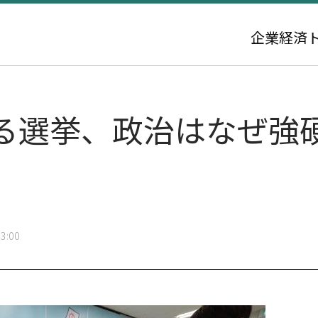
企業
経済
る選挙、政治はなぜ強
3:00