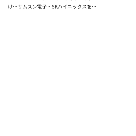
け…サムスン電子・SKハイニックスを巡
る明暗