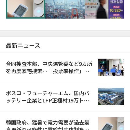
に需給対応体制を点検
最新ニュース
合同捜査本部、中央選管委など9カ所
を再度家宅捜索…「投票率操作」の
資料を確保
ポスコ・フューチャーエム、国内バ
ッテリー企業とLFP正極材19万トン
の供給契約を締結
韓国政府、猛暑で電力需要が過去最
高更新の可能性に需給対応体制を点