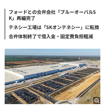
e
t
m
m
b
t
o
i
フォードとの合弁会社「ブルーオーバルS
o
e
u
n
K」再編完了
o
r
t
k
テネシー工場は「SKオンテネシー」に転換
合弁体制終了で借入金・固定費負担軽減