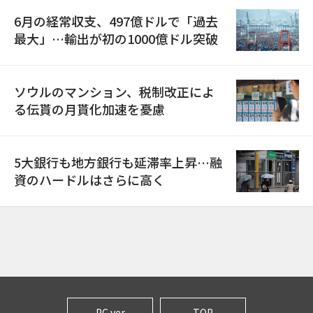
6月の経常収支、497億ドルで「過去
最大」…輸出が初の1000億ドル突破
ソウルのマンション、税制改正によ
る伝貰の月貰化加速を憂慮
5大銀行も地方銀行も延滞率上昇…融
資のハードルはさらに高く
PC ver
TOP