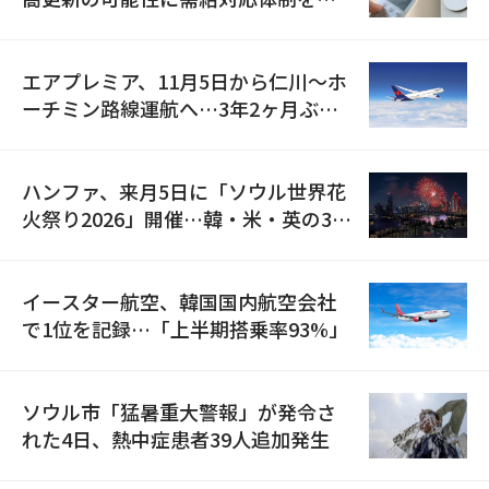
検
エアプレミア、11月5日から仁川〜ホ
ーチミン路線運航へ…3年2ヶ月ぶり
の再開
ハンファ、来月5日に「ソウル世界花
火祭り2026」開催…韓・米・英の3カ
国が参加
イースター航空、韓国国内航空会社
で1位を記録…「上半期搭乗率93%」
ソウル市「猛暑重大警報」が発令さ
れた4日、熱中症患者39人追加発生