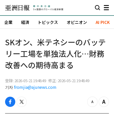
企業
経済
トピックス
オピニオン
AI PICK
SKオン、米テネシーのバッテ
リー工場を単独法人化…財務
改善への期待高まる
登録 : 2026-05-21 19:48:49
修正 : 2026-05-21 19:48:49
기자
fromjia@ajunews.com
f
t
z
Z
a
w
o
o
c
i
o
o