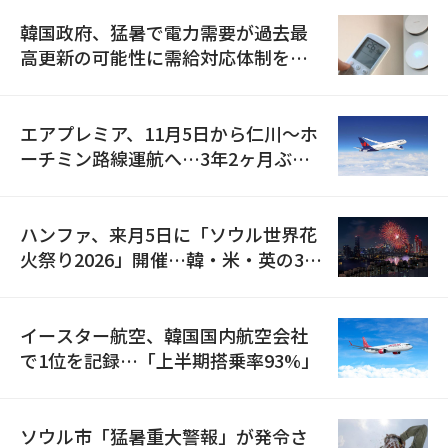
韓国政府、猛暑で電力需要が過去最
高更新の可能性に需給対応体制を点
検
エアプレミア、11月5日から仁川〜ホ
ーチミン路線運航へ…3年2ヶ月ぶり
の再開
ハンファ、来月5日に「ソウル世界花
火祭り2026」開催…韓・米・英の3カ
国が参加
イースター航空、韓国国内航空会社
で1位を記録…「上半期搭乗率93%」
ソウル市「猛暑重大警報」が発令さ