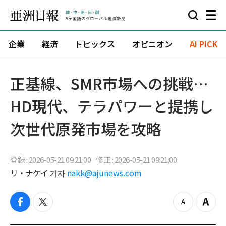
企業
経済
トピックス
オピニオン
AI PICK
正基線、SMR市場への挑戦…
HD現代、テラパワーと提携し
次世代原発市場を攻略
登録 : 2026-05-21 09:21:00
修正 : 2026-05-21 09:21:00
リ・ナケイ 기자
nakk@ajunews.com
f
t
z
Z
a
w
o
o
c
i
o
o