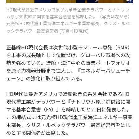
HD現代が最近アメリカで原子力革新企業テラパワーとナトリウ
ム原子炉供給に関する基本合意書を締結した。（写真は左から）
元光植HD現代重工業海洋エネルギー事業本部長、クリス・ルベ
ックテラパワー最高経営者 [写真=HD現代]
正基線HD現代会長は次世代小型モジュール原発（SMR）
を未来の成長軸として位置づけ、グローバル市場への攻
勢を強めている。造船・海洋中心の事業ポートフォリオ
を原子力機器分野まで拡大し、『エネルギーバリューチ
ェーン』の強化に取り組んでいる。
HD現代は最近アメリカで造船部門の系列会社であるHD
現代重工業がテラパワーと『ナトリウム原子炉供給に関
する基本合意書（FA）』を締結したと21日に発表した。
この締結式には元光植HD現代重工業海洋エネルギー事業
本部長、クリス・ルベックテラパワー最高経営者をはじ
めとする関係者が出席した。