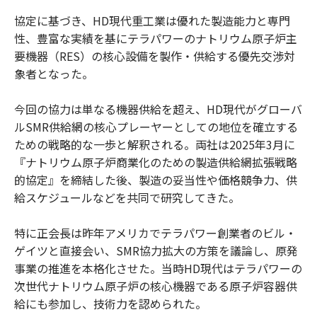
協定に基づき、HD現代重工業は優れた製造能力と専門
性、豊富な実績を基にテラパワーのナトリウム原子炉主
要機器（RES）の核心設備を製作・供給する優先交渉対
象者となった。
今回の協力は単なる機器供給を超え、HD現代がグローバ
ルSMR供給網の核心プレーヤーとしての地位を確立する
ための戦略的な一歩と解釈される。両社は2025年3月に
『ナトリウム原子炉商業化のための製造供給網拡張戦略
的協定』を締結した後、製造の妥当性や価格競争力、供
給スケジュールなどを共同で研究してきた。
特に正会長は昨年アメリカでテラパワー創業者のビル・
ゲイツと直接会い、SMR協力拡大の方策を議論し、原発
事業の推進を本格化させた。当時HD現代はテラパワーの
次世代ナトリウム原子炉の核心機器である原子炉容器供
給にも参加し、技術力を認められた。