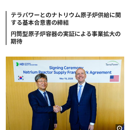
e
t
m
m
b
t
o
i
テラパワーとのナトリウム原子炉供給に関
o
e
u
n
する基本合意書の締結
o
r
t
k
円筒型原子炉容器の実証による事業拡大の
期待