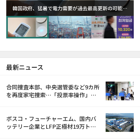
韓国政府、猛暑で電力需要が過去最高更新の可能性
に需給対応体制を点検
最新ニュース
合同捜査本部、中央選管委など9カ所
を再度家宅捜索…「投票率操作」の
資料を確保
ポスコ・フューチャーエム、国内バ
ッテリー企業とLFP正極材19万トン
の供給契約を締結