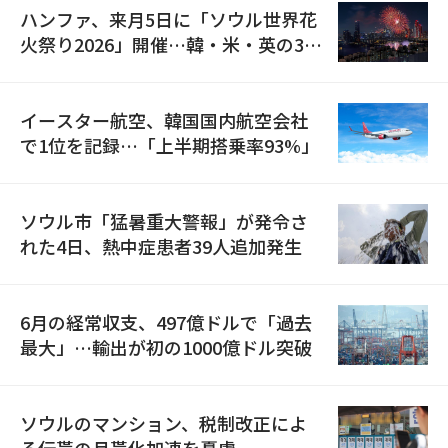
ハンファ、来月5日に「ソウル世界花
火祭り2026」開催…韓・米・英の3カ
国が参加
イースター航空、韓国国内航空会社
で1位を記録…「上半期搭乗率93%」
ソウル市「猛暑重大警報」が発令さ
れた4日、熱中症患者39人追加発生
6月の経常収支、497億ドルで「過去
最大」…輸出が初の1000億ドル突破
ソウルのマンション、税制改正によ