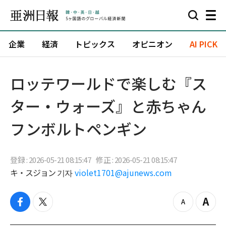
企業
経済
トピックス
オピニオン
AI PICK
ロッテワールドで楽しむ『ス
ター・ウォーズ』と赤ちゃん
フンボルトペンギン
登録 : 2026-05-21 08:15:47
修正 : 2026-05-21 08:15:47
キ・スジョン 기자
violet1701@ajunews.com
f
t
z
Z
a
w
o
o
c
i
o
o