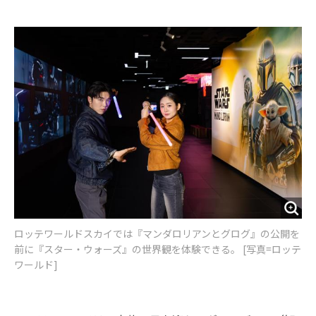
e
t
m
m
b
t
o
i
o
e
u
n
o
r
t
k
ロッテワールドスカイでは『マンダロリアンとグログ』の公開を
前に『スター・ウォーズ』の世界観を体験できる。 [写真=ロッテ
ワールド]