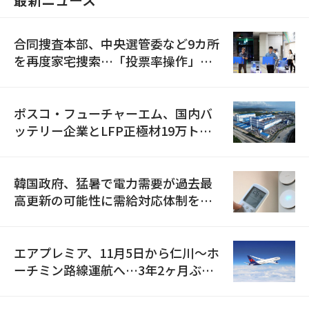
合同捜査本部、中央選管委など9カ所
を再度家宅捜索…「投票率操作」の
資料を確保
ポスコ・フューチャーエム、国内バ
ッテリー企業とLFP正極材19万トン
の供給契約を締結
韓国政府、猛暑で電力需要が過去最
高更新の可能性に需給対応体制を点
検
エアプレミア、11月5日から仁川〜ホ
ーチミン路線運航へ…3年2ヶ月ぶり
の再開