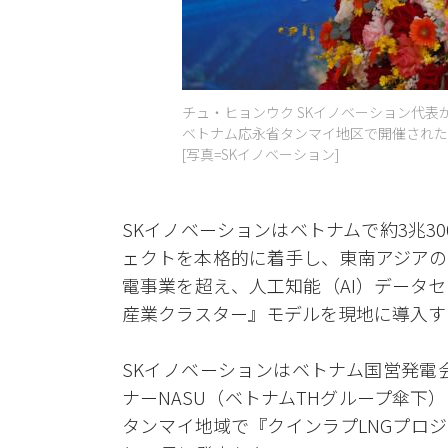
チュ・ヒョンウク SKイノベーション代表が
ベトナム応永省タンマイ地区で開催された
[写真=SKイノベーション]
SKイノベーションはベトナムで約3兆3
ェクトを本格的に着手し、東南アジアの
電事業を超え、人工知能（AI）データ
産業クラスター』モデルを現地に導入す
SKイノベーションはベトナム国営発電会
ナーNASU（ベトナムTHグループ傘下
タンマイ地域で『クインラプLNGプロ