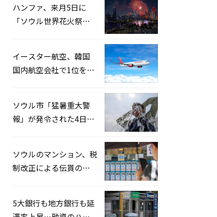
ハンファ、来月5日に
「ソウル世界花火祭り
2026」開催…韓・米・
英の3カ国が参加
イースター航空、韓国
。
国内航空会社で1位を記
録…「上半期搭乗率
93%」
ソウル市「猛暑重大警
報」が発令された4日、
熱中症患者39人追加発
生
ソウルのマンション、税
制改正による伝貰の月
貰化加速を憂慮
5大銀行も地方銀行も延
滞率上昇…融資のハー