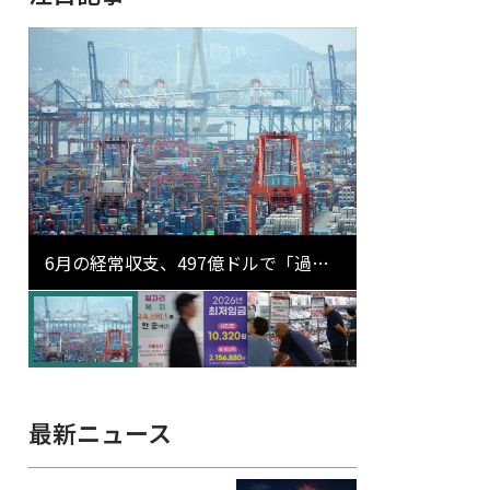
6月の経常収支、497億ドルで「過去
最大」…輸出が初の1000億ドル突破
最新ニュース