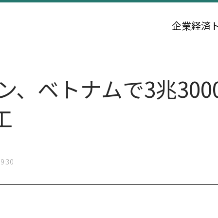
企業
経済
ン、ベトナムで3兆300
工
9:30