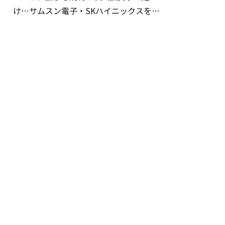
け…サムスン電子・SKハイニックスを巡
る明暗