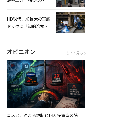
ドルはさらに高く
HD現代、米最大の軍艦
ドックに「知的溶接」
システムを導入へ
オピニオン
もっと見る
コスピ、強まる規制と個人投資家の賭