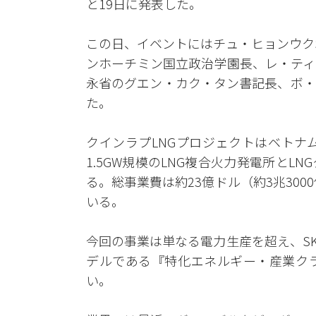
と19日に発表した。
この日、イベントにはチュ・ヒョンウク
ンホーチミン国立政治学園長、レ・ティ
永省のグエン・カク・タン書記長、ボ・
た。
クインラプLNGプロジェクトはベトナ
1.5GW規模のLNG複合火力発電所と
る。総事業費は約23億ドル（約3兆300
いる。
今回の事業は単なる電力生産を超え、S
デルである『特化エネルギー・産業クラ
い。