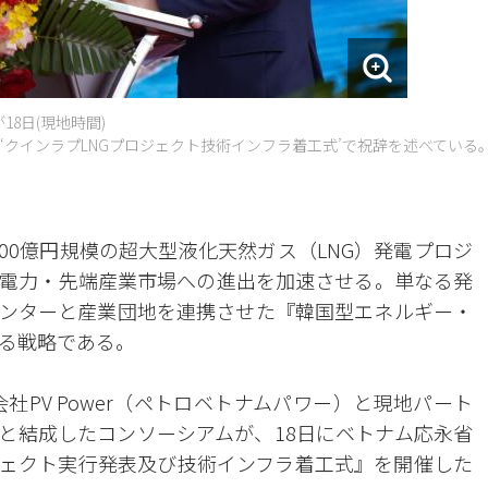
18日(現地時間)
‘クインラプLNGプロジェクト技術インフラ着工式’で祝辞を述べている
000億円規模の超大型液化天然ガス（LNG）発電プロジ
電力・先端産業市場への進出を加速させる。単なる発
センターと産業団地を連携させた『韓国型エネルギー・
る戦略である。
社PV Power（ペトロベトナムパワー）と現地パート
）と結成したコンソーシアムが、18日にベトナム応永省
ジェクト実行発表及び技術インフラ着工式』を開催した