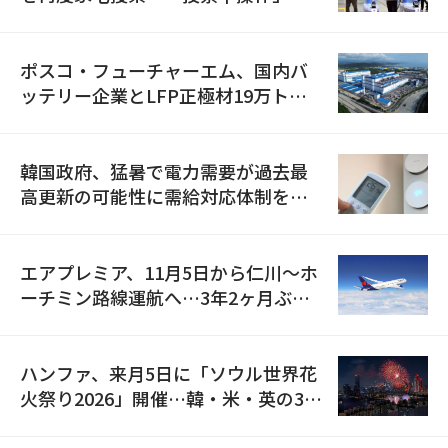
資料を確保
ポスコ・フューチャーエム、国内バ
ッテリー企業とLFP正極材19万トン
の供給契約を締結
韓国政府、猛暑で電力需要が過去最
高更新の可能性に需給対応体制を点
検
エアプレミア、11月5日から仁川〜ホ
ーチミン路線運航へ…3年2ヶ月ぶり
の再開
ハンファ、来月5日に「ソウル世界花
火祭り2026」開催…韓・米・英の3カ
国が参加