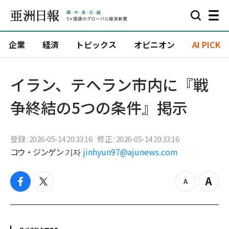
企業
経済
トピックス
オピニオン
AI PICK
イラン、テヘラン市内に『戦
争終結の5つの条件』掲示
登録 : 2026-05-14 20:33:16
修正 : 2026-05-14 20:33:16
コウ・ジンゲン 기자
jinhyun97@ajunews.com
f
t
z
Z
a
w
o
o
c
i
o
o
e
t
m
m
b
t
o
i