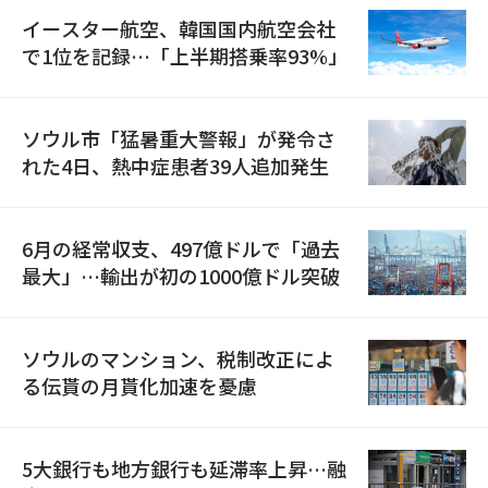
イースター航空、韓国国内航空会社
で1位を記録…「上半期搭乗率93%」
ソウル市「猛暑重大警報」が発令さ
れた4日、熱中症患者39人追加発生
6月の経常収支、497億ドルで「過去
最大」…輸出が初の1000億ドル突破
ソウルのマンション、税制改正によ
る伝貰の月貰化加速を憂慮
5大銀行も地方銀行も延滞率上昇…融