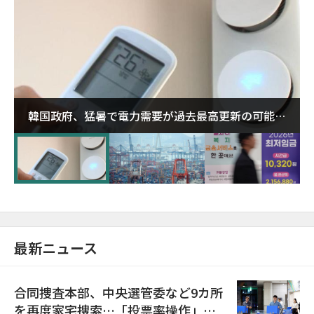
韓国政府、猛暑で電力需要が過去最高更新の可能性
に需給対応体制を点検
最新ニュース
合同捜査本部、中央選管委など9カ所
を再度家宅捜索…「投票率操作」の