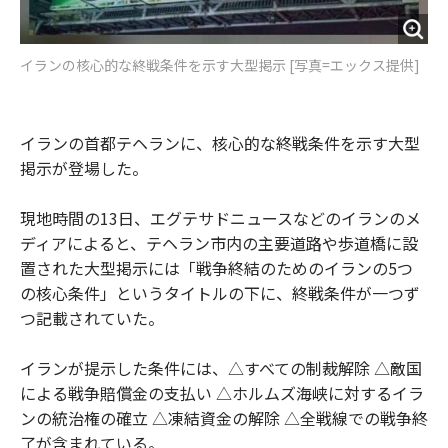
イランの核心的な終戦条件を示す大型掲示 [写真=エックス提供]
イランの首都テヘランに、核心的な終戦条件を示す大型
掲示が登場した。
現地時間の13日、エグテサドニュースなどのイランのメ
ディアによると、テヘラン市内の主要道路や歩道橋に設
置された大型掲示には「戦争終結のためのイランの5つ
の核心条件」というタイトルの下に、終戦条件が一つず
つ記載されていた。
イランが提示した条件には、△すべての制裁解除 △敵国
による戦争賠償金の支払い △ホルムズ海峡に対するイラ
ンの統治権の確立 △凍結資金の解除 △全戦線での戦争終
了が含まれている。