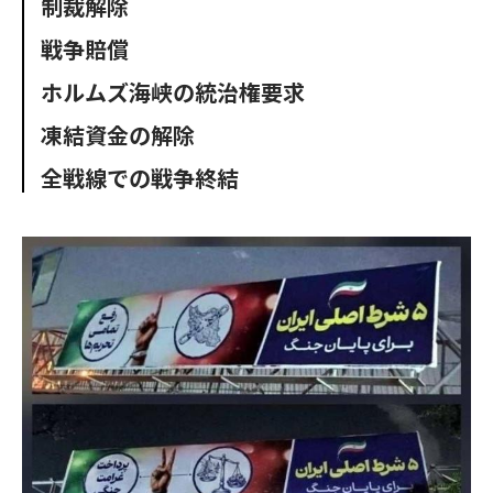
制裁解除
o
e
u
n
o
r
t
戦争賠償
k
ホルムズ海峡の統治権要求
凍結資金の解除
全戦線での戦争終結