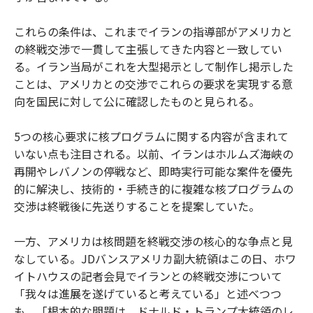
これらの条件は、これまでイランの指導部がアメリカと
の終戦交渉で一貫して主張してきた内容と一致してい
る。イラン当局がこれを大型掲示として制作し掲示した
ことは、アメリカとの交渉でこれらの要求を実現する意
向を国民に対して公に確認したものと見られる。
5つの核心要求に核プログラムに関する内容が含まれて
いない点も注目される。以前、イランはホルムズ海峡の
再開やレバノンの停戦など、即時実行可能な案件を優先
的に解決し、技術的・手続き的に複雑な核プログラムの
交渉は終戦後に先送りすることを提案していた。
一方、アメリカは核問題を終戦交渉の核心的な争点と見
なしている。JDバンスアメリカ副大統領はこの日、ホワ
イトハウスの記者会見でイランとの終戦交渉について
「我々は進展を遂げていると考えている」と述べつつ
も、「根本的な問題は、ドナルド・トランプ大統領のレ