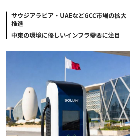
e
t
m
m
b
t
o
i
サウジアラビア・UAEなどGCC市場の拡大
o
e
u
n
推進
o
r
t
k
中東の環境に優しいインフラ需要に注目