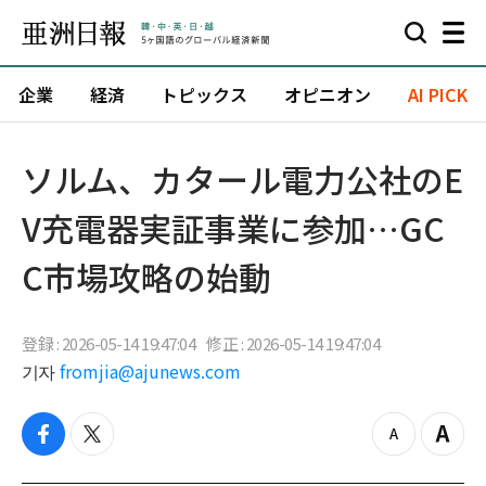
企業
経済
トピックス
オピニオン
AI PICK
ソルム、カタール電力公社のE
V充電器実証事業に参加…GC
C市場攻略の始動
登録 : 2026-05-14 19:47:04
修正 : 2026-05-14 19:47:04
기자
fromjia@ajunews.com
f
t
z
Z
a
w
o
o
c
i
o
o