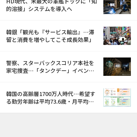
HD現代、米最大の軍艦ドックに「知
的溶接」システムを導入へ
韓銀「観光も『サービス輸出』…滞
留と消費を増やしてこそ成長効果」
警察、スターバックスコリア本社を
家宅捜査…「タンクデー」イベント
巡り侮辱容疑
韓国の高齢層1700万人時代…希望す
る勤労年齢は平均73.6歳・月平均賃
金は300万ウォン以上