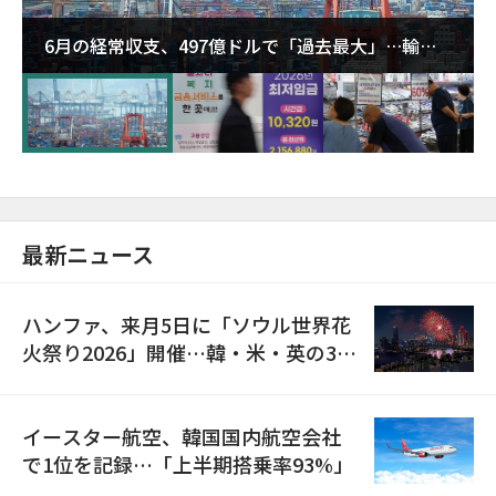
6月の経常収支、497億ドルで「過去最大」…輸出
が初の1000億ドル突破
最新ニュース
ハンファ、来月5日に「ソウル世界花
火祭り2026」開催…韓・米・英の3カ
国が参加
イースター航空、韓国国内航空会社
で1位を記録…「上半期搭乗率93%」