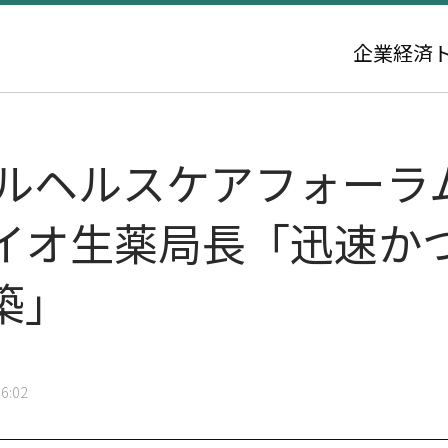
企業
経済
ーバルヘルスケアフォー
イオ生薬局長「迅速か
築」
6:02