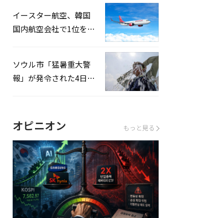
英の3カ国が参加
イースター航空、韓国
国内航空会社で1位を記
録…「上半期搭乗率
93%」
ソウル市「猛暑重大警
報」が発令された4日、
熱中症患者39人追加発
生
オピニオン
もっと見る