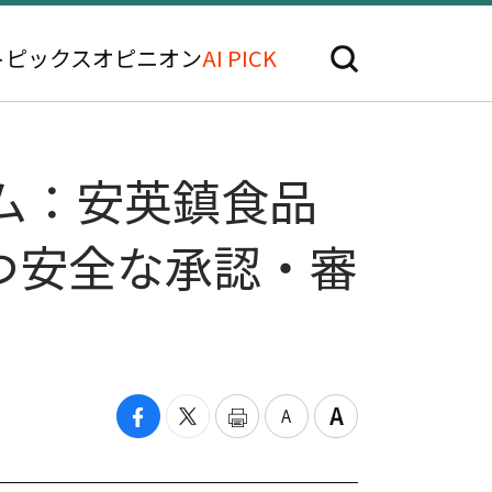
トピックス
オピニオン
AI PICK
ラム：安英鎮食品
つ安全な承認・審