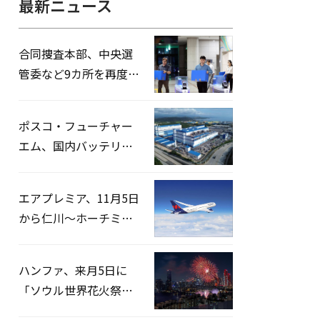
最新ニュース
合同捜査本部、中央選
管委など9カ所を再度家
宅捜索…「投票率操
作」の資料を確保
ポスコ・フューチャー
エム、国内バッテリー
企業とLFP正極材19万ト
ンの供給契約を締結
エアプレミア、11月5日
から仁川〜ホーチミン
路線運航へ…3年2ヶ月
ぶりの再開
ハンファ、来月5日に
「ソウル世界花火祭り
2026」開催…韓・米・