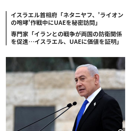
e
t
m
m
b
t
o
i
イスラエル首相府「ネタニヤフ、'ライオン
o
e
u
n
の咆哮'作戦中にUAEを秘密訪問」
o
r
t
k
専門家「イランとの戦争が両国の防衛関係
を促進…イスラエル、UAEに価値を証明」