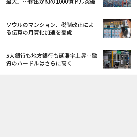
最大」…輸出が初の1000億ドル突破
ソウルのマンション、税制改正によ
る伝貰の月貰化加速を憂慮
5大銀行も地方銀行も延滞率上昇…融
資のハードルはさらに高く
PC ver
TOP