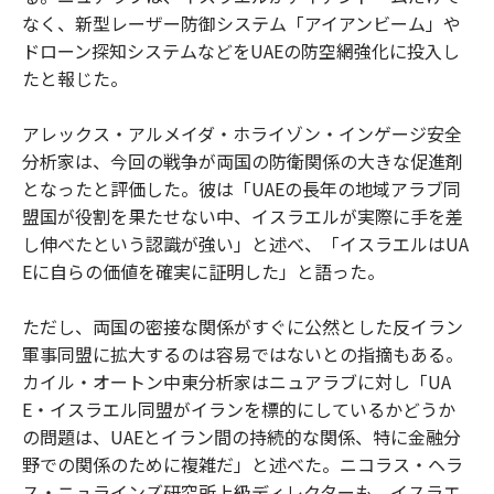
なく、新型レーザー防御システム「アイアンビーム」や
ドローン探知システムなどをUAEの防空網強化に投入し
たと報じた。
アレックス・アルメイダ・ホライゾン・インゲージ安全
分析家は、今回の戦争が両国の防衛関係の大きな促進剤
となったと評価した。彼は「UAEの長年の地域アラブ同
盟国が役割を果たせない中、イスラエルが実際に手を差
し伸べたという認識が強い」と述べ、「イスラエルはUA
Eに自らの価値を確実に証明した」と語った。
ただし、両国の密接な関係がすぐに公然とした反イラン
軍事同盟に拡大するのは容易ではないとの指摘もある。
カイル・オートン中東分析家はニュアラブに対し「UA
E・イスラエル同盟がイランを標的にしているかどうか
の問題は、UAEとイラン間の持続的な関係、特に金融分
野での関係のために複雑だ」と述べた。ニコラス・ヘラ
ス・ニュラインズ研究所上級ディレクターも、イスラエ