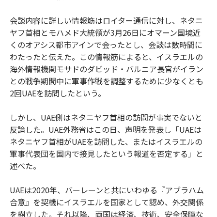
会談内容に詳しい情報筋はロイター通信に対し、ネタニ
ヤフ首相とモハメド大統領が3月26日にオマーン国境近
くのオアシス都市アインで会ったとし、会談は数時間に
わたったと伝えた。この情報筋によると、イスラエルの
海外情報機関モサドのダビッド・バルニア長官がイラン
との戦争期間中に軍事作戦を調整するために少なくとも
2回UAEを訪問したという。
しかし、UAE側はネタニヤフ首相の訪問が事実でないと
反論した。UAE外務省はこの日、声明を発表し「UAEは
ネタニヤフ首相がUAEを訪問した、またはイスラエルの
軍事代表団を国内で接見したという報道を否定する」と
述べた。
UAEは2020年、バーレーンと共にいわゆる『アブラハム
合意』を契機にイスラエルを国家として認め、外交関係
を樹立した。それ以降、両国は経済、技術、安全保障な