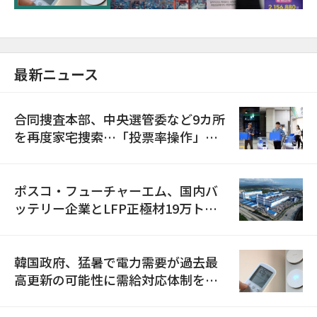
最新ニュース
合同捜査本部、中央選管委など9カ所
を再度家宅捜索…「投票率操作」の
資料を確保
ポスコ・フューチャーエム、国内バ
ッテリー企業とLFP正極材19万トン
の供給契約を締結
韓国政府、猛暑で電力需要が過去最
高更新の可能性に需給対応体制を点
検