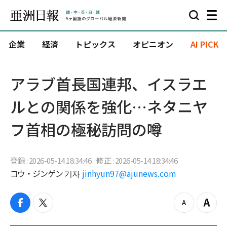
企業
経済
トピックス
オピニオン
AI PICK
アラブ首長国連邦、イスラエ
ルとの関係を強化…ネタニヤ
フ首相の極秘訪問の噂
登録 : 2026-05-14 18:34:46
修正 : 2026-05-14 18:34:46
コウ・ジンゲン 기자
jinhyun97@ajunews.com
f
t
z
Z
a
w
o
o
c
i
o
o