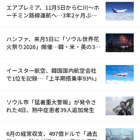
エアプレミア、11月5日から仁川〜ホ
ーチミン路線運航へ…3年2ヶ月ぶり
の再開
ハンファ、来月5日に「ソウル世界花
火祭り2026」開催…韓・米・英の3カ
国が参加
イースター航空、韓国国内航空会社
で1位を記録…「上半期搭乗率93%」
ソウル市「猛暑重大警報」が発令さ
れた4日、熱中症患者39人追加発生
6月の経常収支、497億ドルで「過去