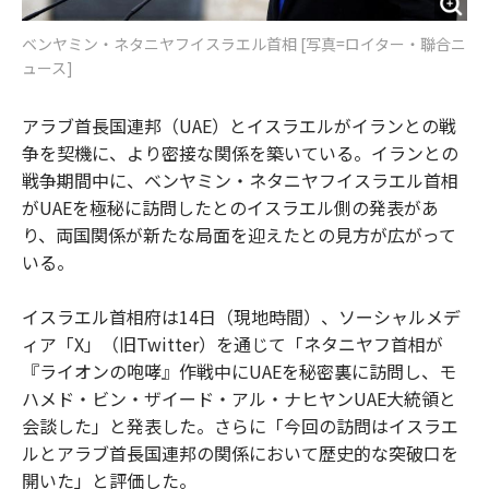
ベンヤミン・ネタニヤフイスラエル首相 [写真=ロイター・聯合ニ
ュース]
アラブ首長国連邦（UAE）とイスラエルがイランとの戦
争を契機に、より密接な関係を築いている。イランとの
戦争期間中に、ベンヤミン・ネタニヤフイスラエル首相
がUAEを極秘に訪問したとのイスラエル側の発表があ
り、両国関係が新たな局面を迎えたとの見方が広がって
いる。
イスラエル首相府は14日（現地時間）、ソーシャルメデ
ィア「X」（旧Twitter）を通じて「ネタニヤフ首相が
『ライオンの咆哮』作戦中にUAEを秘密裏に訪問し、モ
ハメド・ビン・ザイード・アル・ナヒヤンUAE大統領と
会談した」と発表した。さらに「今回の訪問はイスラエ
ルとアラブ首長国連邦の関係において歴史的な突破口を
開いた」と評価した。