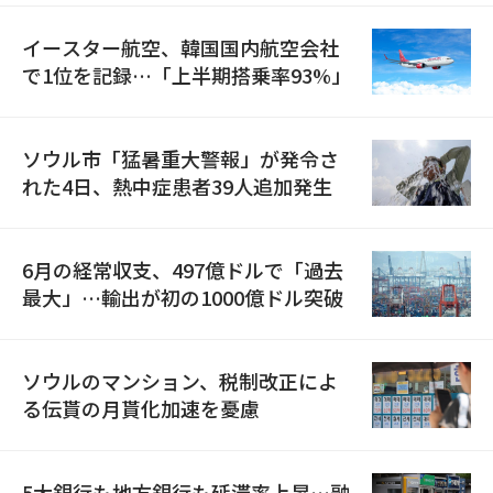
イースター航空、韓国国内航空会社
で1位を記録…「上半期搭乗率93%」
ソウル市「猛暑重大警報」が発令さ
れた4日、熱中症患者39人追加発生
6月の経常収支、497億ドルで「過去
最大」…輸出が初の1000億ドル突破
ソウルのマンション、税制改正によ
る伝貰の月貰化加速を憂慮
5大銀行も地方銀行も延滞率上昇…融