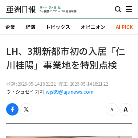
企業
経済
トピックス
オピニオン
AI PICK
LH、3期新都市初の入居「仁
川桂陽」事業地を特別点検
登録 : 2026-05-14 18:21:22
修正 : 2026-05-14 18:21:22
ウ・シュセイ 기자
wjs89@ajunews.com
f
t
z
Z
a
w
o
o
c
i
o
o
e
t
m
m
b
t
o
i