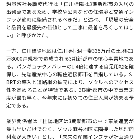
趙景淑社長職務代行は「仁川桂陽は3期新都市の入居の
出発点であるため、学校や公園などの住環境と交通イン
フラが適時に整備されるべきだ」と述べ、「現場の安全
と品質を最優先の価値として工事に最善を尽くしてほし
い」と呼びかけた。
一方、仁川桂陽地区は仁川博村洞一帯335万㎡の土地に1
万8000戸規模で造成される3期新都市の核心事業地であ
る。パンギョテクノバレーの1.4倍に達する自足用地を確
保し、先端産業中心の職住近接都市を目指している。S-
BRTの導入と道路網の拡充により、ソウルへのアクセス
性を高めることが特徴である。3期新都市の中で事業速
度が最も早く、今年末には初めての住民入居が始まる予
定である。
業界関係者は「桂陽地区は3期新都市の中で事業速度が
最も早いだけでなく、ソウル麻谷地区に隣接した地理的
利点が大きい」とし、「未来の産業インフラが計画通り