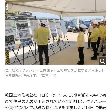
o
e
u
n
o
r
t
k
仁川桂陽テクノバレー公共住宅地区で現場を点検する趙景淑LH
社長職務代行の様子。 [写真=LH]
韓国土地住宅公社（LH）は、年末に3期新都市の中で初
めて住民の入居が予定されている仁川桂陽テクノバレー
公共住宅地区で現場の特別点検を実施したと14日に発表