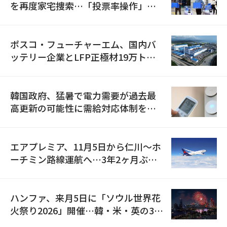
を再度家宅捜索…「投票率操作」の
資料を確保
ポスコ・フューチャーエム、国内バ
ッテリー企業とLFP正極材19万トン
の供給契約を締結
韓国政府、猛暑で電力需要が過去最
高更新の可能性に需給対応体制を点
検
エアプレミア、11月5日から仁川〜ホ
ーチミン路線運航へ…3年2ヶ月ぶり
の再開
ハンファ、来月5日に「ソウル世界花
火祭り2026」開催…韓・米・英の3カ
国が参加