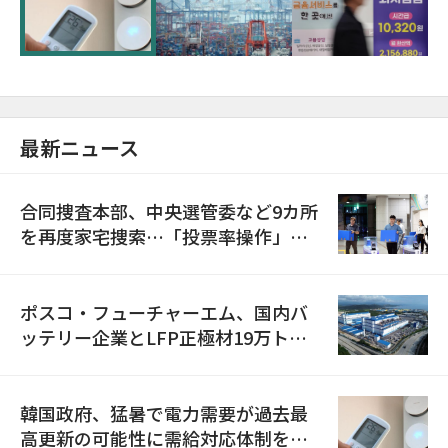
に需給対応体制を点検
最新ニュース
合同捜査本部、中央選管委など9カ所
を再度家宅捜索…「投票率操作」の
資料を確保
ポスコ・フューチャーエム、国内バ
ッテリー企業とLFP正極材19万トン
の供給契約を締結
韓国政府、猛暑で電力需要が過去最
高更新の可能性に需給対応体制を点