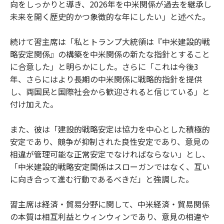
向をしっかりと導き、2026年を中米関係が過去を継承し
未来を開く歴史的かつ象徴的な年にしたい」と述べた。
続けて習主席は「私とトランプ大統領は『中米建設的戦
略安定関係』の構築を中米関係の新たな指針とすること
に合意した」と明らかにした。さらに「これは今後3
年、さらにはより長期の中米関係に戦略的指針を提供
し、両国民と国際社会から歓迎されると信じている」と
付け加えた。
また、彼は「建設的戦略安定は協力を中心とした積極的
安定であり、競争が抑制された良性安定であり、意見の
相違が管理可能な正常安定でなければならない」とし、
「中米建設的戦略安定関係はスローガンではなく、互い
に向き合って進む行動であるべきだ」と強調した。
習主席は経済・貿易分野に関して、中米経済・貿易関係
の本質は相互利益とウィンウィンであり、意見の相違や