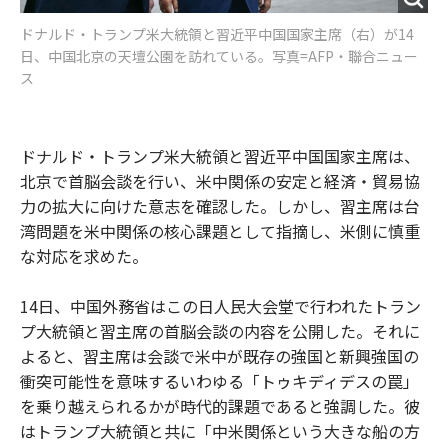
ドナルド・トランプ米大統領と習近平中国国家主席（右）が14
日、中国北京の天壇公園を訪れている。写真=AFP・聯合ニュー
ス
ドナルド・トランプ米大統領と習近平中国国家主席は、
北京で首脳会談を行い、米中関係の安定と経済・貿易協
力の拡大に向けた意志を確認した。しかし、習主席は台
湾問題を米中関係の核心課題として指摘し、米側に慎重
な対応を求めた。
14日、中国外務省はこの日人民大会堂で行われたトラン
プ大統領と習主席の首脳会談の内容を公開した。それに
よると、習主席は会談で米中が既存の強国と新興強国の
衝突可能性を意味するいわゆる「トゥキディデスの罠」
を乗り越えられるかが時代的課題であると強調した。彼
はトランプ大統領と共に「中米関係という大きな船の方