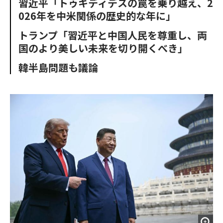
習近平「トゥキディデスの罠を乗り越え、2
o
e
u
n
026年を中米関係の歴史的な年に」
o
r
t
k
トランプ「習近平と中国人民を尊重し、両
国のより美しい未来を切り開くべき」
韓半島問題も議論