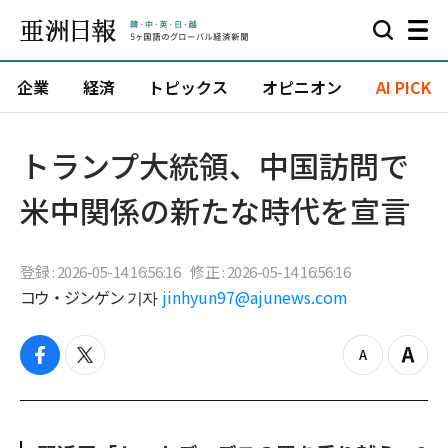
企業
経済
トピックス
オピニオン
AI PICK
トランプ大統領、中国訪問で
米中関係の新たな時代を宣言
登録 : 2026-05-14 16:56:16
修正 : 2026-05-14 16:56:16
コウ・ジンゲン 기자
jinhyun97@ajunews.com
f
t
z
Z
a
w
o
o
c
i
o
o
e
t
m
m
b
t
o
i