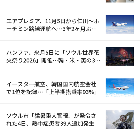
検
エアプレミア、11月5日から仁川〜ホ
ーチミン路線運航へ…3年2ヶ月ぶり
の再開
ハンファ、来月5日に「ソウル世界花
火祭り2026」開催…韓・米・英の3カ
国が参加
イースター航空、韓国国内航空会社
で1位を記録…「上半期搭乗率93%」
ソウル市「猛暑重大警報」が発令さ
れた4日、熱中症患者39人追加発生