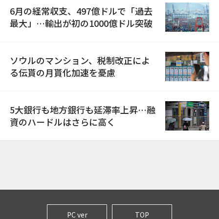
6月の経常収支、497億ドルで「過去
最大」…輸出が初の1000億ドル突破
ソウルのマンション、税制改正によ
る伝貰の月貰化加速を憂慮
5大銀行も地方銀行も延滞率上昇…融
資のハードルはさらに高く
PC ver
TOP