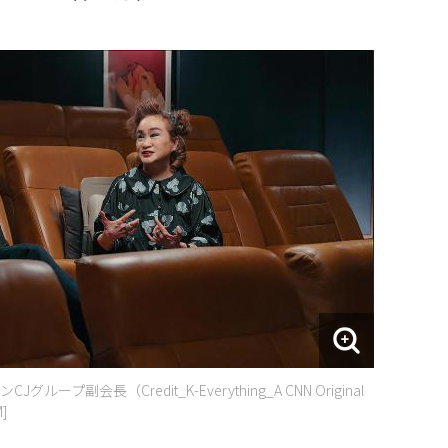
会長（Credit_K-Everything_A CNN Original
]