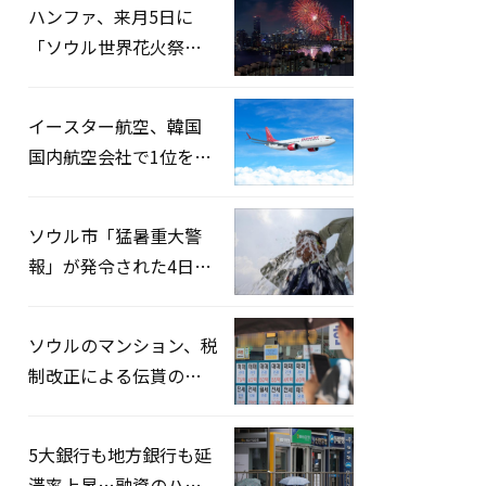
ハンファ、来月5日に
「ソウル世界花火祭り
2026」開催…韓・米・
英の3カ国が参加
イースター航空、韓国
国内航空会社で1位を記
録…「上半期搭乗率
93%」
ソウル市「猛暑重大警
報」が発令された4日、
熱中症患者39人追加発
生
ソウルのマンション、税
制改正による伝貰の月
貰化加速を憂慮
5大銀行も地方銀行も延
滞率上昇…融資のハー