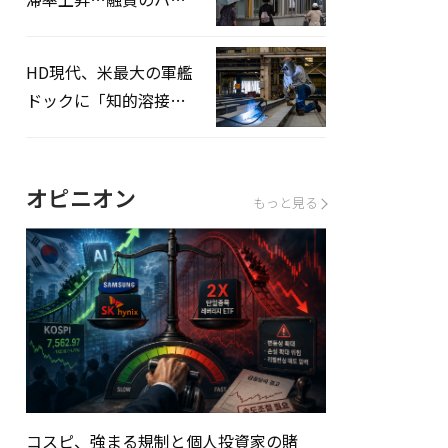
ドルはさらに高く
HD現代、米最大の軍艦
ドックに「知的溶接」
システムを導入へ
オピニオン
もっと見る
コスピ、強まる規制と個人投資家の賭