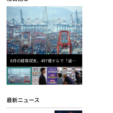
6月の経常収支、497億ドルで「過去
最大」…輸出が初の1000億ドル突破
最新ニュース