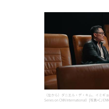
（左から）ダニエル・デ・キム、イミギョンCJグループ副
Series on CNN International）[写真=CJ ENM