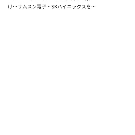
け…サムスン電子・SKハイニックスを巡
る明暗