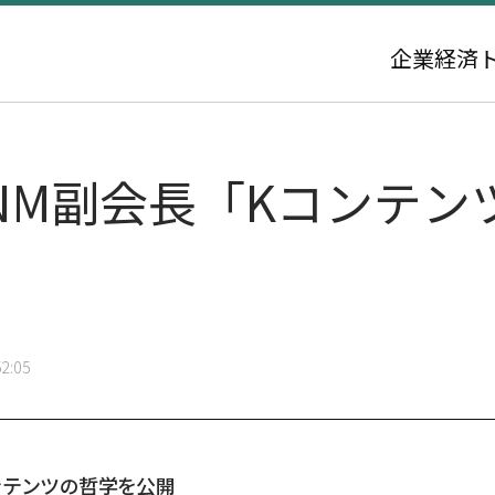
企業
経済
ENM副会長「Kコンテ
」
2:05
ンテンツの哲学を公開