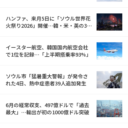
の再開
ハンファ、来月5日に「ソウル世界花
火祭り2026」開催…韓・米・英の3カ
国が参加
イースター航空、韓国国内航空会社
で1位を記録…「上半期搭乗率93%」
ソウル市「猛暑重大警報」が発令さ
れた4日、熱中症患者39人追加発生
6月の経常収支、497億ドルで「過去
最大」…輸出が初の1000億ドル突破