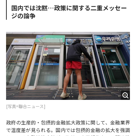
k
国内では沈黙…政策に関する二重メッセー
ジの論争
[写真=聯合ニュース]
政府の生産的・包摂的金融拡大政策に関して、金融業界
で温度差が見られる。国内では包摂的金融の拡大を強調