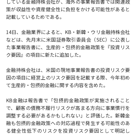
している金融持株会社が、海外の事業報告書では関連政
策が収益性や資産健全性に負担をかける可能性があると
記載しているためである。
14日、金融業界によると、KB・新韓・ウリ金融持株会社
などは、先月末に米国証券取引委員会（SEC）に公表し
た事業報告書に、生産的・包摂的金融政策を『投資リス
ク要因』の項目に新たに追加した。
金融持株会社は、米国の現地事業報告書の投資リスク要
因の項目に経営上のリスク要因を記載する際、今年初め
て生産的・包摂的金融に関する内容を含めた。
KB金融は報告書で「包摂的金融政策が実施されること
で、顧客の債務不履行リスクが高まる方向に事業慣行を
調整する必要があるかもしれない」と評価した。新韓金
融も包摂的金融政策への対応過程で発生する可能性のあ
る健全性低下のリスクを投資リスク要因として明記し