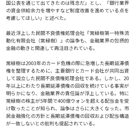
国公表を通じて出てきたのは残念だ」とし、「銀行業界
の資金供給余力を増やすなど制度改善を進めている点を
考慮してほしい」と述べた。
最近浮上した民間不良債権処理会社『常緑樹第一特殊流
動化有限会社（常緑樹）』の論争も、金融業界の包摂的
金融の動きと関連して再注目されている。
常緑樹は2003年のカード危機の際に急増した長期延滞債
権を整理するために、主要銀行とカード会社が共同出資
して設立した民間不良債権処理会社である。しかし、20
年以上にわたり長期延滞債権の回収を続けている事実が
明らかになり、金融業界の責任論が浮上している。特に
常緑樹の株主が5年間で400億ウォンを超える配当金を受
け取ったことが知られ、論争はさらに大きくなった。市
民金融強化の方針と長期延滞債権の回収および配当構造
が一致しないとの批判も提起されている。