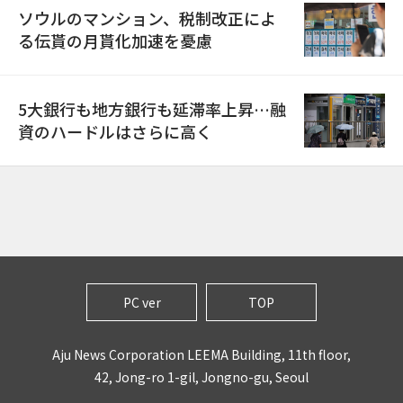
ソウルのマンション、税制改正によ
る伝貰の月貰化加速を憂慮
5大銀行も地方銀行も延滞率上昇…融
資のハードルはさらに高く
PC ver
TOP
Aju News Corporation LEEMA Building, 11th floor,
42, Jong-ro 1-gil, Jongno-gu, Seoul