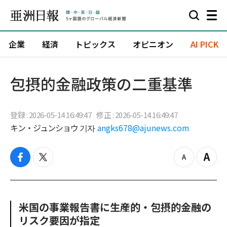
企業
経済
トピックス
オピニオン
AI PICK
包摂的金融政策の二重基準
登録 : 2026-05-14 16:49:47
修正 : 2026-05-14 16:49:47
キン・ジュンショウ 기자
angks678@ajunews.com
f
t
z
Z
a
w
o
o
c
i
o
o
e
t
m
m
b
t
o
i
米国の事業報告書に生産的・包摂的金融の
o
e
u
n
リスク要因が指定
o
r
t