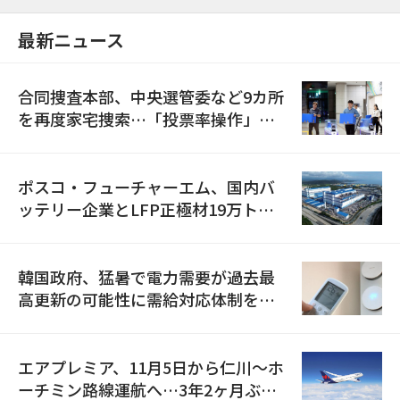
最新ニュース
合同捜査本部、中央選管委など9カ所
を再度家宅捜索…「投票率操作」の
資料を確保
ポスコ・フューチャーエム、国内バ
ッテリー企業とLFP正極材19万トン
の供給契約を締結
韓国政府、猛暑で電力需要が過去最
高更新の可能性に需給対応体制を点
検
エアプレミア、11月5日から仁川〜ホ
ーチミン路線運航へ…3年2ヶ月ぶり