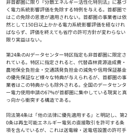
非首都圏に限り『分散エネルギー活性化特別法』に基づ
く電力系統影響評価を免除する特例を与える。首都圏で
はこの免除の恩恵が適用されない。首都圏の事業者は依
然として150日以上かかる電力系統影響評価を経なけれ
ばならず、評価を終えても省庁の許可方針が変わらない
限り実益はない。
第24条のAIデータセンター特区指定も非首都圏に限定さ
れている。特区に指定されると、代替森林資源造成費・
農地保全負担金・交通誘発負担金の減免や信用保証基金
の優先保証など様々な特典が与えられるが、首都圏の事
業者はこの特典からも除外される。全国のデータセンタ
ー電力使用申請の67%が首都圏に集中している現実と真
っ向から衝突する構造である。
同法第4条は「他の法律に優先適用する」と明記し、第2
0条は再生可能エネルギー電気の直接取引を許可する条
項を含んでいるが、これは送電線・送電塔設置の許可手