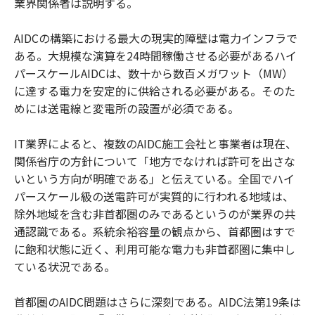
業界関係者は説明する。
AIDCの構築における最大の現実的障壁は電力インフラで
ある。大規模な演算を24時間稼働させる必要があるハイ
パースケールAIDCは、数十から数百メガワット（MW）
に達する電力を安定的に供給される必要がある。そのた
めには送電線と変電所の設置が必須である。
IT業界によると、複数のAIDC施工会社と事業者は現在、
関係省庁の方針について「地方でなければ許可を出さな
いという方向が明確である」と伝えている。全国でハイ
パースケール級の送電許可が実質的に行われる地域は、
除外地域を含む非首都圏のみであるというのが業界の共
通認識である。系統余裕容量の観点から、首都圏はすで
に飽和状態に近く、利用可能な電力も非首都圏に集中し
ている状況である。
首都圏のAIDC問題はさらに深刻である。AIDC法第19条は