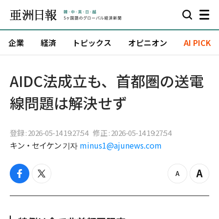
企業
経済
トピックス
オピニオン
AI PICK
AIDC法成立も、首都圏の送電
線問題は解決せず
登録 : 2026-05-14 19:27:54
修正 : 2026-05-14 19:27:54
キン・セイケン 기자
minus1@ajunews.com
f
t
z
Z
a
w
o
o
c
i
o
o
e
t
m
m
b
t
o
i