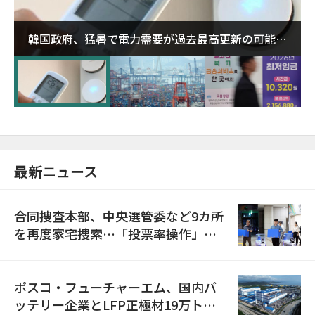
韓国政府、猛暑で電力需要が過去最高更新の可能性
に需給対応体制を点検
最新ニュース
合同捜査本部、中央選管委など9カ所
を再度家宅捜索…「投票率操作」の
資料を確保
ポスコ・フューチャーエム、国内バ
ッテリー企業とLFP正極材19万トン