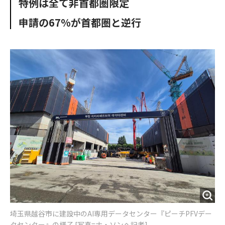
特例は全て非首都圏限定
o
e
u
n
o
r
t
申請の67%が首都圏と逆行
k
埼玉県越谷市に建設中のAI専用データセンター『ピーチPFVデー
タセンター』の様子 [写真=ナ・ソンへ記者]