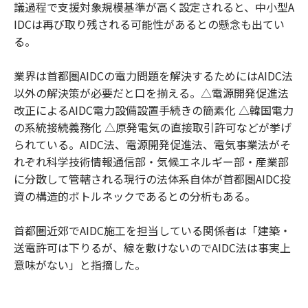
議過程で支援対象規模基準が高く設定されると、中小型A
IDCは再び取り残される可能性があるとの懸念も出てい
る。
業界は首都圏AIDCの電力問題を解決するためにはAIDC法
以外の解決策が必要だと口を揃える。△電源開発促進法
改正によるAIDC電力設備設置手続きの簡素化 △韓国電力
の系統接続義務化 △原発電気の直接取引許可などが挙げ
られている。AIDC法、電源開発促進法、電気事業法がそ
れぞれ科学技術情報通信部・気候エネルギー部・産業部
に分散して管轄される現行の法体系自体が首都圏AIDC投
資の構造的ボトルネックであるとの分析もある。
首都圏近郊でAIDC施工を担当している関係者は「建築・
送電許可は下りるが、線を敷けないのでAIDC法は事実上
意味がない」と指摘した。