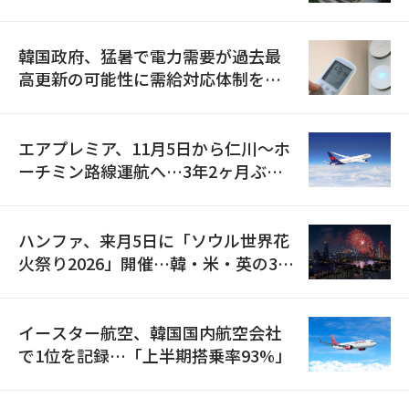
の供給契約を締結
韓国政府、猛暑で電力需要が過去最
高更新の可能性に需給対応体制を点
検
エアプレミア、11月5日から仁川〜ホ
ーチミン路線運航へ…3年2ヶ月ぶり
の再開
ハンファ、来月5日に「ソウル世界花
火祭り2026」開催…韓・米・英の3カ
国が参加
イースター航空、韓国国内航空会社
で1位を記録…「上半期搭乗率93%」