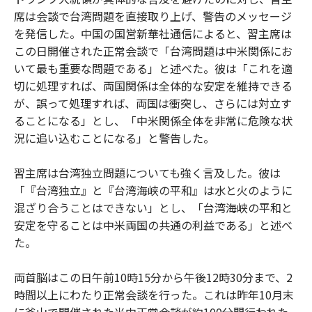
席は会談で台湾問題を直接取り上げ、警告のメッセージ
を発信した。中国の国営新華社通信によると、習主席は
この日開催された正常会談で「台湾問題は中米関係にお
いて最も重要な問題である」と述べた。彼は「これを適
切に処理すれば、両国関係は全体的な安定を維持できる
が、誤って処理すれば、両国は衝突し、さらには対立す
ることになる」とし、「中米関係全体を非常に危険な状
況に追い込むことになる」と警告した。
習主席は台湾独立問題についても強く言及した。彼は
「『台湾独立』と『台湾海峡の平和』は水と火のように
混ざり合うことはできない」とし、「台湾海峡の平和と
安定を守ることは中米両国の共通の利益である」と述べ
た。
両首脳はこの日午前10時15分から午後12時30分まで、2
時間以上にわたり正常会談を行った。これは昨年10月末
に釜山で開催された米中正常会談が約100分間行われた