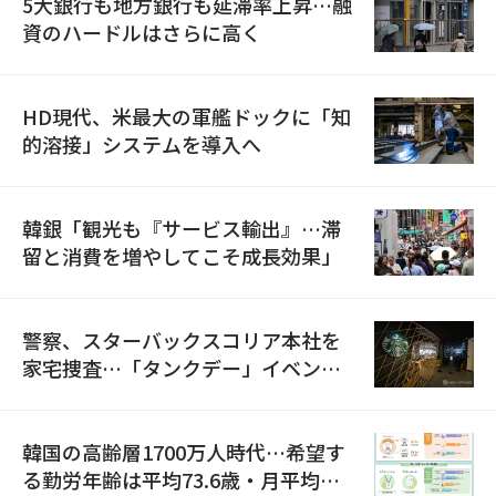
5大銀行も地方銀行も延滞率上昇…融
資のハードルはさらに高く
HD現代、米最大の軍艦ドックに「知
的溶接」システムを導入へ
韓銀「観光も『サービス輸出』…滞
留と消費を増やしてこそ成長効果」
警察、スターバックスコリア本社を
家宅捜査…「タンクデー」イベント
巡り侮辱容疑
韓国の高齢層1700万人時代…希望す
る勤労年齢は平均73.6歳・月平均賃