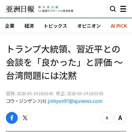
企業
経済
トピックス
オピニオン
AI PICK
トランプ大統領、習近平との
会談を「良かった」と評価 〜
台湾問題には沈黙
登録 : 2026-05-14 16:03:45
修正 : 2026-05-14 16:03:45
コウ・ジンゲン 기자
jinhyun97@ajunews.com
f
t
z
Z
a
w
o
o
c
i
o
o