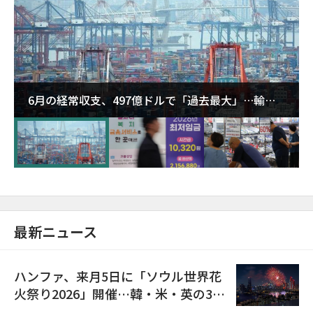
6月の経常収支、497億ドルで「過去最大」…輸出
が初の1000億ドル突破
最新ニュース
ハンファ、来月5日に「ソウル世界花
火祭り2026」開催…韓・米・英の3カ
国が参加