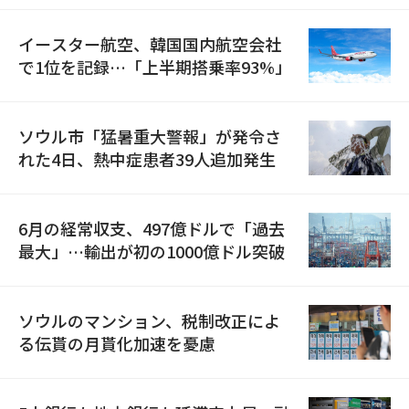
イースター航空、韓国国内航空会社
で1位を記録…「上半期搭乗率93%」
ソウル市「猛暑重大警報」が発令さ
れた4日、熱中症患者39人追加発生
6月の経常収支、497億ドルで「過去
最大」…輸出が初の1000億ドル突破
ソウルのマンション、税制改正によ
る伝貰の月貰化加速を憂慮