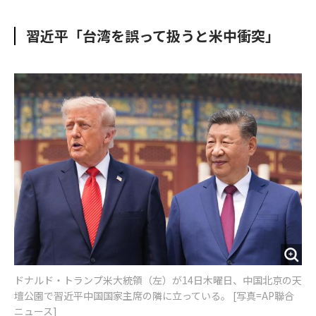
e
t
m
m
b
t
o
i
習近平「台湾を誤って扱うと米中衝突」
o
e
u
n
o
r
t
k
ドナルド・トランプ米大統領（左）が14日木曜日、中国北京の天
壇公園で習近平中国国家主席の隣に立っている。 [写真=AP聯合
ニュース]