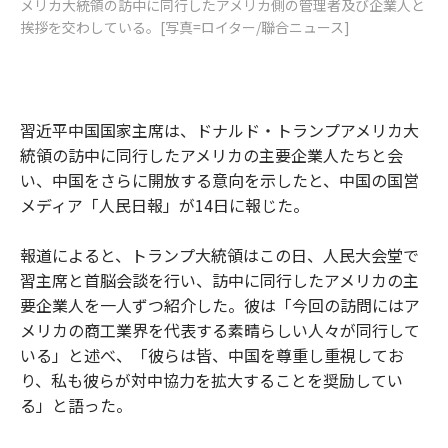
メリカ大統領の訪中に同行したアメリカ側の管理者及び企業人と
挨拶を交わしている。[写真=ロイター/聯合ニュース]
習近平中国国家主席は、ドナルド・トランプアメリカ大
統領の訪中に同行したアメリカの主要企業人たちと会
い、中国をさらに開放する意向を示したと、中国の国営
メディア「人民日報」が14日に報じた。
報道によると、トランプ大統領はこの日、人民大会堂で
習主席と首脳会談を行い、訪中に同行したアメリカの主
要企業人を一人ずつ紹介した。彼は「今回の訪問にはア
メリカの商工業界を代表する素晴らしい人々が同行して
いる」と述べ、「彼らは皆、中国を尊重し重視してお
り、私も彼らが対中協力を拡大することを奨励してい
る」と語った。