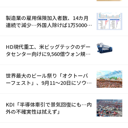
職が2倍近くに急増
製造業の雇用保険加入者数、14カ月
連続で減少…外国人除けば1万5000人
減
HD現代重工、米ビッグテックのデー
タセンター向けに9,560億ウォン規模
の発電設備を受注…「過去最大」
世界最大のビール祭り「オクトーバ
ーフェスト」、9月11〜20日にソウル
で開催
KDI「半導体牽引で景気回復にも…内
外の不確実性は拭えず」