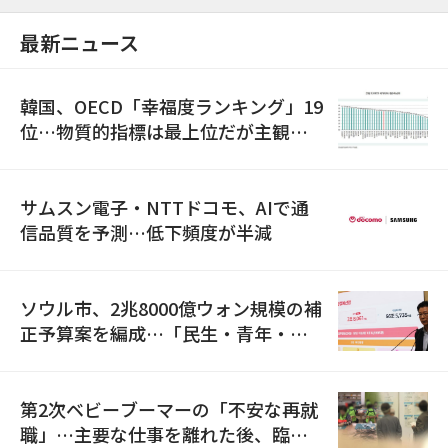
最新ニュース
韓国、OECD「幸福度ランキング」19
位…物質的指標は最上位だが主観的
満足度は最下位
サムスン電子・NTTドコモ、AIで通
信品質を予測…低下頻度が半減
ソウル市、2兆8000億ウォン規模の補
正予算案を編成…「民生・青年・安
全」に8100億ウォンを集中投資
第2次ベビーブーマーの「不安な再就
職」…主要な仕事を離れた後、臨時