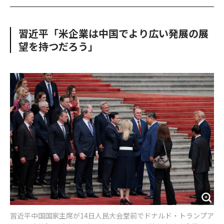
c
i
o
o
e
t
m
m
b
t
o
i
習近平「米企業は中国でより広い発展の展
o
e
u
n
望を持つだろう」
o
r
t
k
習近平中国国家主席が14日人民大会堂前でドナルド・トランプア