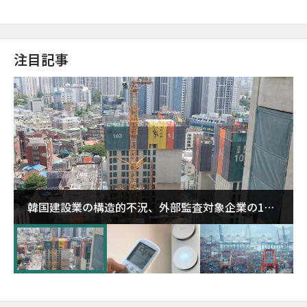
注目記事
韓国建設業の構造的不況、外部監査対象企業の1割
超が「ゾンビ企業」に…5年で2.8倍増