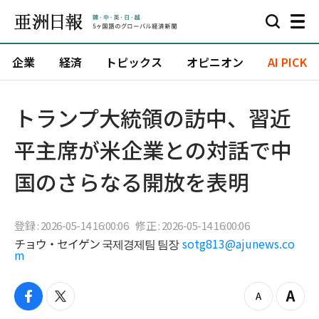
企業
経済
トピックス
オピニオン
AI PICK
トランプ大統領の訪中、習近
平主席が米企業との対話で中
国のさらなる開放を表明
登録 : 2026-05-14 16:00:06
修正 : 2026-05-14 16:00:06
チョウ・セイゲン 국제경제팀 팀장
sotg813@ajunews.co
m
f
t
z
Z
a
w
o
o