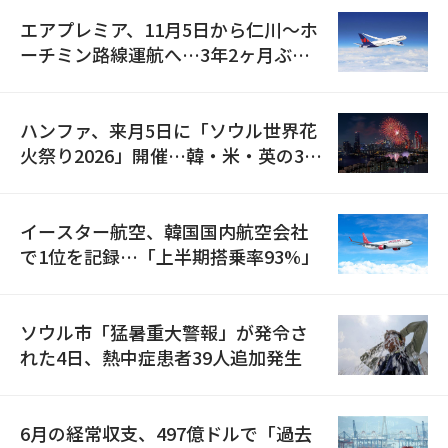
エアプレミア、11月5日から仁川〜ホ
ーチミン路線運航へ…3年2ヶ月ぶり
の再開
ハンファ、来月5日に「ソウル世界花
火祭り2026」開催…韓・米・英の3カ
国が参加
イースター航空、韓国国内航空会社
で1位を記録…「上半期搭乗率93%」
ソウル市「猛暑重大警報」が発令さ
れた4日、熱中症患者39人追加発生
6月の経常収支、497億ドルで「過去