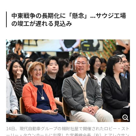
e
t
m
m
b
t
o
i
中東戦争の長期化に「懸念」...サウジ工場
o
e
u
n
の竣工が遅れる見込み
o
r
t
k
14日、現代自動車グループの楊財社屋で開催されたロビー・スト
ーリー・タウンホールに出席した定義線会長（右）とアレクサン