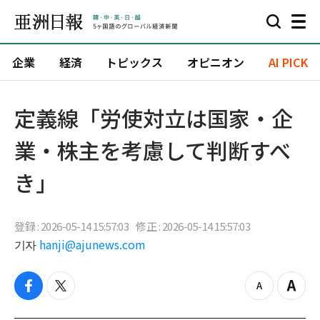
企業
経済
トピックス
オピニオン
AI PICK
定義線「労使対立は国家・企
業・株主を考慮して判断すべ
き」
登録 : 2026-05-14 15:57:03
修正 : 2026-05-14 15:57:03
기자
hanji@ajunews.com
f
t
z
Z
a
w
o
o
c
i
o
o