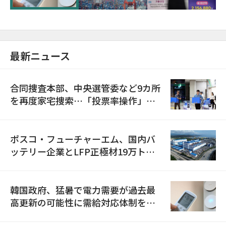
最新ニュース
合同捜査本部、中央選管委など9カ所
を再度家宅捜索…「投票率操作」の
資料を確保
ポスコ・フューチャーエム、国内バ
ッテリー企業とLFP正極材19万トン
の供給契約を締結
韓国政府、猛暑で電力需要が過去最
高更新の可能性に需給対応体制を点
検