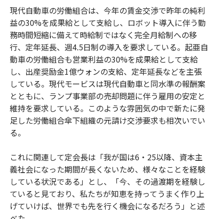
現代自動車の労働組合は、今年の賃金交渉で昨年の純利
益の30%を成果給として支給し、ロボット導入に伴う勤
務時間短縮に備えて時給制ではなく完全月給制への移
行、定年延長、週4.5日制の導入を要求している。起亜自
動車の労働組合も営業利益の30%を成果給として支給
し、出産奨励金1億ウォンの支給、定年延長などを主張
している。現代モービスは現代自動車と同水準の報酬案
とともに、ランプ事業部の売却問題に伴う雇用の安定と
維持を要求している。このような雰囲気の中で新たに発
足した労働組合傘下組織の元請け交渉要求も相次いでい
る。
これに関連して定会長は「我が国は6・25以降、資本主
義社会になった期間が長くないため、様々なことを経験
している状況である」とし、「今、その過渡期を経験し
ていると見ており、私たちが知恵を持ってうまく作り上
げていけば、世界でも先を行く機会になるだろう」と述
べた。