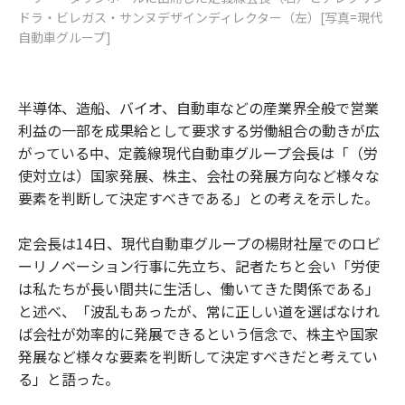
ドラ・ビレガス・サンヌデザインディレクター（左）[写真=現代
自動車グループ]
半導体、造船、バイオ、自動車などの産業界全般で営業
利益の一部を成果給として要求する労働組合の動きが広
がっている中、定義線現代自動車グループ会長は「（労
使対立は）国家発展、株主、会社の発展方向など様々な
要素を判断して決定すべきである」との考えを示した。
定会長は14日、現代自動車グループの楊財社屋でのロビ
ーリノベーション行事に先立ち、記者たちと会い「労使
は私たちが長い間共に生活し、働いてきた関係である」
と述べ、「波乱もあったが、常に正しい道を選ばなけれ
ば会社が効率的に発展できるという信念で、株主や国家
発展など様々な要素を判断して決定すべきだと考えてい
る」と語った。