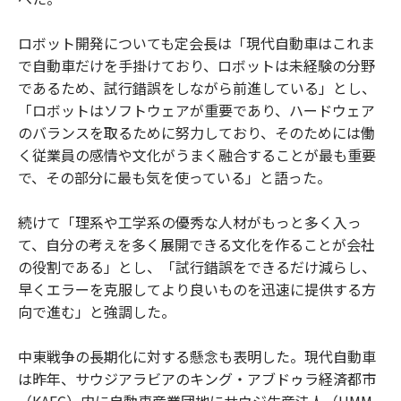
ロボット開発についても定会長は「現代自動車はこれま
で自動車だけを手掛けており、ロボットは未経験の分野
であるため、試行錯誤をしながら前進している」とし、
「ロボットはソフトウェアが重要であり、ハードウェア
のバランスを取るために努力しており、そのためには働
く従業員の感情や文化がうまく融合することが最も重要
で、その部分に最も気を使っている」と語った。
続けて「理系や工学系の優秀な人材がもっと多く入っ
て、自分の考えを多く展開できる文化を作ることが会社
の役割である」とし、「試行錯誤をできるだけ減らし、
早くエラーを克服してより良いものを迅速に提供する方
向で進む」と強調した。
中東戦争の長期化に対する懸念も表明した。現代自動車
は昨年、サウジアラビアのキング・アブドゥラ経済都市
（KAEC）内に自動車産業団地にサウジ生産法人（HMM