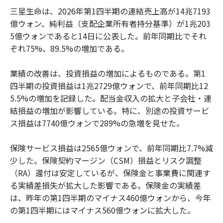
三星生命は、2026年第1四半期の連結売上高が14兆7193
億ウォン、純利益（支配企業所有者持分基準）が1兆203
5億ウォンであると14日に公表した。前年同期比でそれ
ぞれ75%、89.5%の増加である。
業績の改善は、投資損益の増加によるものである。第1
四半期の投資損益は1兆2729億ウォンで、前年同期比12
5.5%の増加を記録した。配当金収入の拡大と子会社・連
結損益の増加が影響している。特に、別途の投資サービ
ス損益は7740億ウォンで289%の急増を見せた。
保険サービス損益は2565億ウォンで、前年同期比7.7%減
少した。保険契約マージン（CSM）損益とリスク調整
（RA）還付は安定しているが、保険金と事業費に関連す
る実績差損失が拡大した影響である。保険金の実績差
は、昨年の第1四半期のマイナス460億ウォンから、今年
の第1四半期にはマイナス560億ウォンに拡大した。