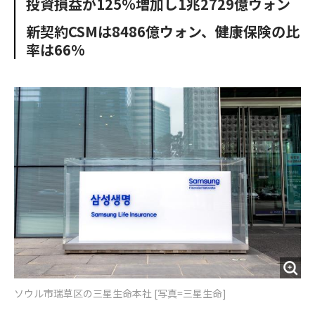
投資損益が125%増加し1兆2729億ウォン
o
e
u
n
o
r
t
新契約CSMは8486億ウォン、健康保険の比
k
率は66%
ソウル市瑞草区の三星生命本社 [写真=三星生命]