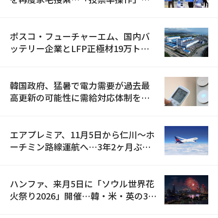
資料を確保
ポスコ・フューチャーエム、国内バ
ッテリー企業とLFP正極材19万トン
の供給契約を締結
韓国政府、猛暑で電力需要が過去最
高更新の可能性に需給対応体制を点
検
エアプレミア、11月5日から仁川〜ホ
ーチミン路線運航へ…3年2ヶ月ぶり
の再開
ハンファ、来月5日に「ソウル世界花
火祭り2026」開催…韓・米・英の3カ
国が参加