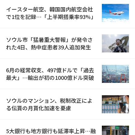
イースター航空、韓国国内航空会社
で1位を記録…「上半期搭乗率93%」
ソウル市「猛暑重大警報」が発令さ
れた4日、熱中症患者39人追加発生
6月の経常収支、497億ドルで「過去
最大」…輸出が初の1000億ドル突破
ソウルのマンション、税制改正によ
る伝貰の月貰化加速を憂慮
5大銀行も地方銀行も延滞率上昇…融