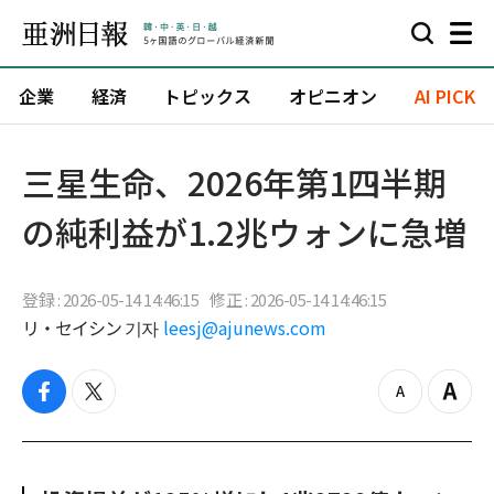
企業
経済
トピックス
オピニオン
AI PICK
三星生命、2026年第1四半期
の純利益が1.2兆ウォンに急増
登録 : 2026-05-14 14:46:15
修正 : 2026-05-14 14:46:15
リ・セイシン 기자
leesj@ajunews.com
f
t
z
Z
a
w
o
o
c
i
o
o
e
t
m
m
b
t
o
i