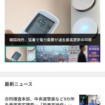
韓国政府、猛暑で電力需要が過去最高更新の可能性
に需給対応体制を点検
最新ニュース
合同捜査本部、中央選管委など9カ所
を再度家宅捜索…「投票率操作」の