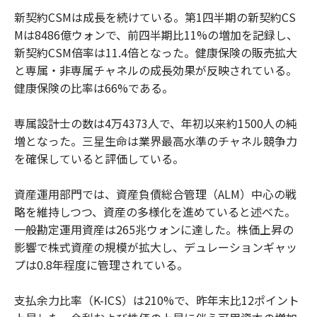
新契約CSMは成長を続けている。第1四半期の新契約CS
Mは8486億ウォンで、前四半期比11%の増加を記録し、
新契約CSM倍率は11.4倍となった。健康保険の販売拡大
と専属・非専属チャネルの成長効果が反映されている。
健康保険の比率は66%である。
専属設計士の数は4万4373人で、年初以来約1500人の純
増となった。三星生命は業界最高水準のチャネル競争力
を確保していると評価している。
資産運用部門では、資産負債総合管理（ALM）中心の戦
略を維持しつつ、資産の多様化を進めていると述べた。
一般勘定運用資産は265兆ウォンに達した。株価上昇の
影響で株式資産の規模が拡大し、デュレーションギャッ
プは0.8年程度に管理されている。
支払余力比率（K-ICS）は210%で、昨年末比12ポイント