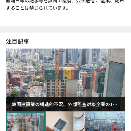
亜洲日報の記事等を無断で複製、公衆送信 、翻案、配布
することは禁じられています。
注目記事
韓国建設業の構造的不況、外部監査対象企業の1割
超が「ゾンビ企業」に…5年で2.8倍増