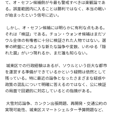
て、オ・セフン候補側が今最も警戒すべきは楽観論であ
る。誤差範囲内に入ることは勝利ではなく、本当の戦い
が始まったという信号に近い。
しかし、オ・セフン候補には明らかに有利な点もある。
それは「検証」である。チョン・ウォンオ候補はまだソ
ウル全体の有権者に十分に検証された人物ではない。選
挙の終盤にどのような新たな論争や変数、いわゆる「隠
れた罠」がいつ現れるか、まだ誰も知らない。
城東区での行政経験はあるが、ソウルという巨大な都市
を運営する準備ができているかという疑問は依然として
残っている。特に最近の論争となったさまざまな疑惑や
政策の混乱について明確に答えるのではなく、公に検証
の局面で回避的に対応しているとの指摘がある。
大雪対応論争、カンクン出張問題、再開発・交通公約の
実現可能性、城東区スマートシェルター予算問題など、