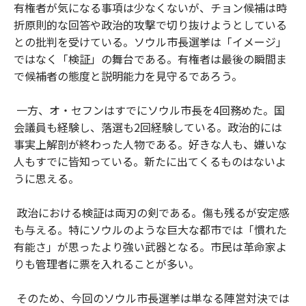
有権者が気になる事項は少なくないが、チョン候補は時
折原則的な回答や政治的攻撃で切り抜けようとしている
との批判を受けている。ソウル市長選挙は「イメージ」
ではなく「検証」の舞台である。有権者は最後の瞬間ま
で候補者の態度と説明能力を見守るであろう。
一方、オ・セフンはすでにソウル市長を4回務めた。国
会議員も経験し、落選も2回経験している。政治的には
事実上解剖が終わった人物である。好きな人も、嫌いな
人もすでに皆知っている。新たに出てくるものはないよ
うに思える。
政治における検証は両刃の剣である。傷も残るが安定感
も与える。特にソウルのような巨大な都市では「慣れた
有能さ」が思ったより強い武器となる。市民は革命家よ
りも管理者に票を入れることが多い。
そのため、今回のソウル市長選挙は単なる陣営対決では