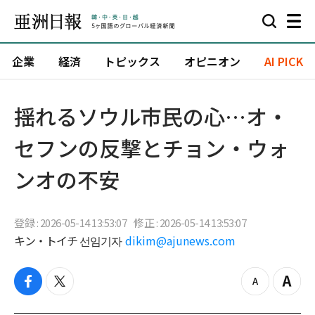
企業
経済
トピックス
オピニオン
AI PICK
揺れるソウル市民の心…オ・
セフンの反撃とチョン・ウォ
ンオの不安
登録 : 2026-05-14 13:53:07
修正 : 2026-05-14 13:53:07
キン・トイチ 선임기자
dikim@ajunews.com
f
t
z
Z
a
w
o
o
c
i
o
o