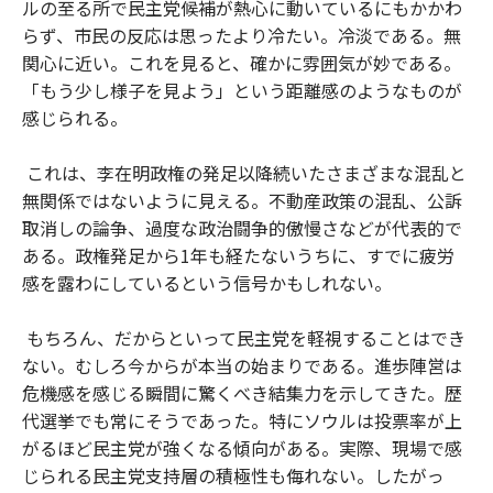
ルの至る所で民主党候補が熱心に動いているにもかかわ
らず、市民の反応は思ったより冷たい。冷淡である。無
関心に近い。これを見ると、確かに雰囲気が妙である。
「もう少し様子を見よう」という距離感のようなものが
感じられる。
これは、李在明政権の発足以降続いたさまざまな混乱と
無関係ではないように見える。不動産政策の混乱、公訴
取消しの論争、過度な政治闘争的傲慢さなどが代表的で
ある。政権発足から1年も経たないうちに、すでに疲労
感を露わにしているという信号かもしれない。
もちろん、だからといって民主党を軽視することはでき
ない。むしろ今からが本当の始まりである。進歩陣営は
危機感を感じる瞬間に驚くべき結集力を示してきた。歴
代選挙でも常にそうであった。特にソウルは投票率が上
がるほど民主党が強くなる傾向がある。実際、現場で感
じられる民主党支持層の積極性も侮れない。したがっ