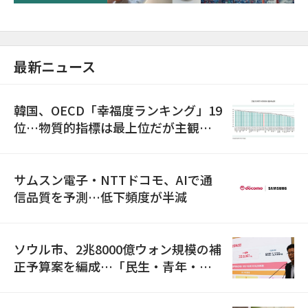
最新ニュース
韓国、OECD「幸福度ランキング」19
位…物質的指標は最上位だが主観的
満足度は最下位
サムスン電子・NTTドコモ、AIで通
信品質を予測…低下頻度が半減
ソウル市、2兆8000億ウォン規模の補
正予算案を編成…「民生・青年・安
全」に8100億ウォンを集中投資