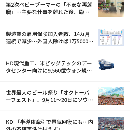
第2次ベビーブーマーの「不安な再就
職」…主要な仕事を離れた後、臨時
職が2倍近くに急増
製造業の雇用保険加入者数、14カ月
連続で減少…外国人除けば1万5000人
減
HD現代重工、米ビッグテックのデー
タセンター向けに9,560億ウォン規模
の発電設備を受注…「過去最大」
世界最大のビール祭り「オクトーバ
ーフェスト」、9月11〜20日にソウル
で開催
KDI「半導体牽引で景気回復にも…内
外の不確実性は拭えず」