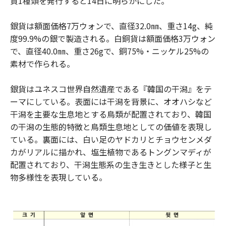
貨1種類を発行すると14日に明らかにした。
銀貨は額面価格7万ウォンで、直径32.0㎜、重さ14g、純
度99.9%の銀で製造される。白銅貨は額面価格3万ウォン
で、直径40.0㎜、重さ26gで、銅75%・ニッケル25%の
素材で作られる。
銀貨はユネスコ世界自然遺産である『韓国の干潟』をテ
ーマにしている。表面には干潟を背景に、オオハシなど
干潟を主要な生息地とする鳥類が配置されており、韓国
の干潟の生態的特徴と鳥類生息地としての価値を表現し
ている。裏面には、白い足のヤドカリとチョウセンメダ
カがリアルに描かれ、塩生植物であるトングンマディが
配置されており、干潟生態系の生き生きとした様子と生
物多様性を表現している。