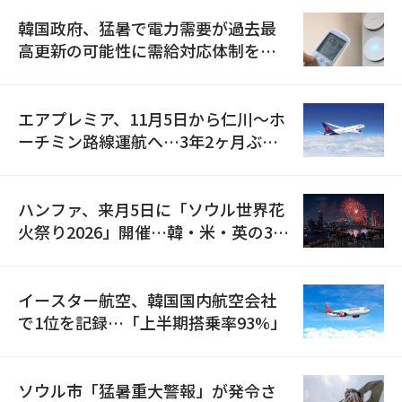
韓国政府、猛暑で電力需要が過去最
高更新の可能性に需給対応体制を点
検
エアプレミア、11月5日から仁川〜ホ
ーチミン路線運航へ…3年2ヶ月ぶり
の再開
ハンファ、来月5日に「ソウル世界花
火祭り2026」開催…韓・米・英の3カ
国が参加
イースター航空、韓国国内航空会社
で1位を記録…「上半期搭乗率93%」
ソウル市「猛暑重大警報」が発令さ