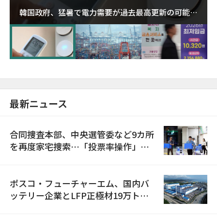
韓国政府、猛暑で電力需要が過去最高更新の可能性
に需給対応体制を点検
最新ニュース
合同捜査本部、中央選管委など9カ所
を再度家宅捜索…「投票率操作」の
資料を確保
ポスコ・フューチャーエム、国内バ
ッテリー企業とLFP正極材19万トン
の供給契約を締結