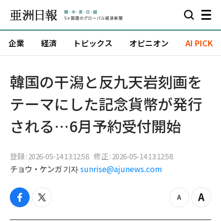
企業
経済
トピックス
オピニオン
AI PICK
韓国の干潟と反九天岩刻画を
テーマにした記念貨幣が発行
される…6月予約受付開始
登録 : 2026-05-14 13:12:58
修正 : 2026-05-14 13:12:58
チョウ・ケンガ 기자
sunrise@ajunews.com
f
t
z
Z
a
w
o
o
c
i
o
o