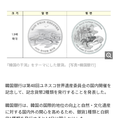
e
t
m
m
b
t
o
i
o
e
u
n
o
r
t
k
『韓国の干潟』をテーマにした銀貨。 [写真=韓国銀行]
韓国銀行は第48回ユネスコ世界遺産委員会の国内開催を
記念して、記念貨幣2種類を発行することを発表した。
韓国銀行は、韓国の国際的地位の向上と自然・文化遺産
に対する国内外の関心を高めるため、銀貨1種類と白銅