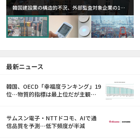
韓国建設業の構造的不況、外部監査対象企業の1割
超が「ゾンビ企業」に…5年で2.8倍増
最新ニュース
韓国、OECD「幸福度ランキング」19
位…物質的指標は最上位だが主観的
満足度は最下位
サムスン電子・NTTドコモ、AIで通
信品質を予測…低下頻度が半減