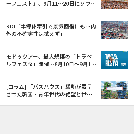
ーフェスト」、9月11〜20日にソウル
で開催
KDI「半導体牽引で景気回復にも…内
外の不確実性は拭えず」
モドゥツアー、最大規模の「トラベ
ルフェスタ」開催…8月10日～9月11
日
[コラム] 「バスハウス」騒動が露呈
させた韓国・青年世代の絶望と世代
間格差