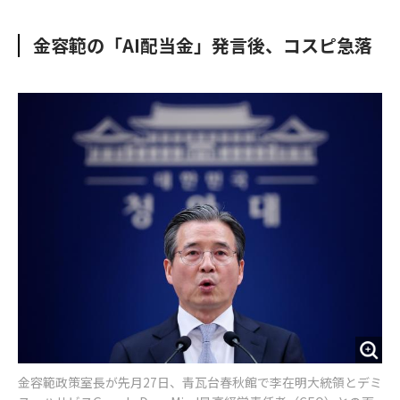
e
t
m
m
b
t
o
i
金容範の「AI配当金」発言後、コスピ急落
o
e
u
n
o
r
t
k
金容範政策室長が先月27日、青瓦台春秋館で李在明大統領とデミ