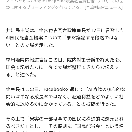
ス・ハサビスGoogle DeepMind最高経営責任者（CEO）との面
談に関するブリーフィングを行っている。 [写真=聯合ニュース]
共に民主党は、金容範青瓦台政策室長が12日に言及した
AI国民配当金提案について「まだ議論する段階ではな
い」との立場を示した。
李周姫院内報道官はこの日、院内対策会議を終えた後、
国会で記者たちに「後で立場が整理できたらお伝えす
る」と述べた。
金室長はこの日、Facebookを通じて「AI時代の核心的な
問いは単なる成長率ではなく、超過利益をどのように社
会的に認めるかにかかっている」との投稿を行った。
その上で「果実の一部は全ての国民に構造的に還元され
るべきだ」とし、「その原則に『国民配当金』という名