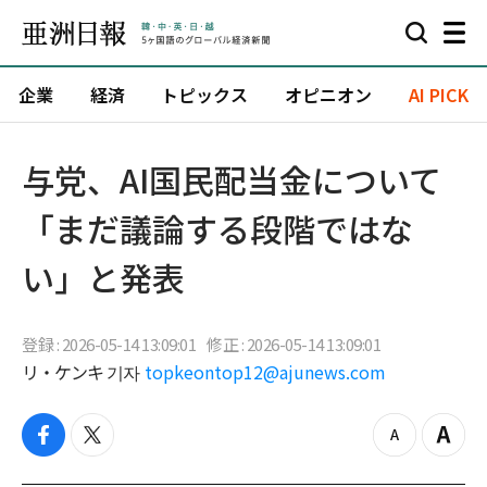
企業
経済
トピックス
オピニオン
AI PICK
与党、AI国民配当金について
「まだ議論する段階ではな
い」と発表
登録 : 2026-05-14 13:09:01
修正 : 2026-05-14 13:09:01
リ・ケンキ 기자
topkeontop12@ajunews.com
f
t
z
Z
a
w
o
o
c
i
o
o