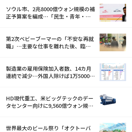
ソウル市、2兆8000億ウォン規模の補
正予算案を編成…「民生・青年・安
全」に8100億ウォンを集中投資
第2次ベビーブーマーの「不安な再就
職」…主要な仕事を離れた後、臨時
職が2倍近くに急増
製造業の雇用保険加入者数、14カ月
連続で減少…外国人除けば1万5000人
減
HD現代重工、米ビッグテックのデー
タセンター向けに9,560億ウォン規模
の発電設備を受注…「過去最大」
世界最大のビール祭り「オクトーバ