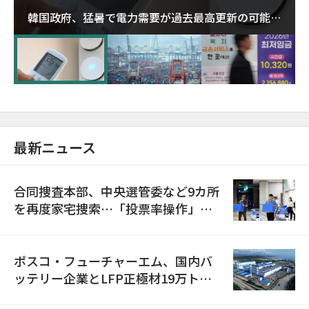
韓国政府、猛暑で電力需要が過去最高更新の可能性
に需給対応体制を点検
最新ニュース
合同捜査本部、中央選管委など9カ所
を再度家宅捜索…「投票率操作」の
資料を確保
ポスコ・フューチャーエム、国内バ
ッテリー企業とLFP正極材19万トン
の供給契約を締結