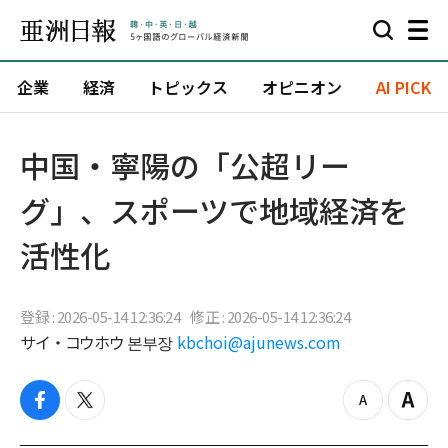
企業
経済
トピックス
オピニオン
AI PICK
中国・寧陽の「公超リー
グ」、スポーツで地域経済を
活性化
登録 : 2026-05-14 12:36:24
修正 : 2026-05-14 12:36:24
サイ・コウホウ 본부장
kbchoi@ajunews.com
f
t
z
Z
a
w
o
o
c
i
o
o