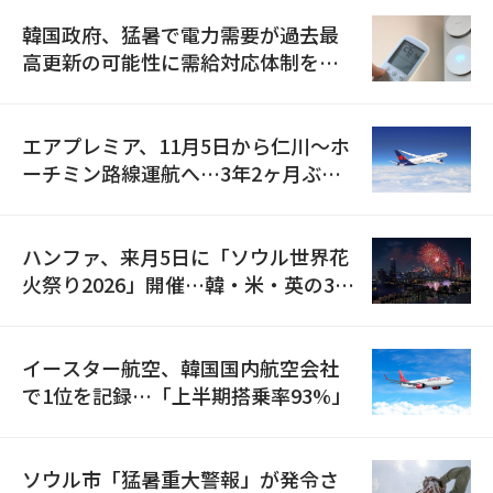
韓国政府、猛暑で電力需要が過去最
高更新の可能性に需給対応体制を点
検
エアプレミア、11月5日から仁川〜ホ
ーチミン路線運航へ…3年2ヶ月ぶり
の再開
ハンファ、来月5日に「ソウル世界花
火祭り2026」開催…韓・米・英の3カ
国が参加
イースター航空、韓国国内航空会社
で1位を記録…「上半期搭乗率93%」
ソウル市「猛暑重大警報」が発令さ