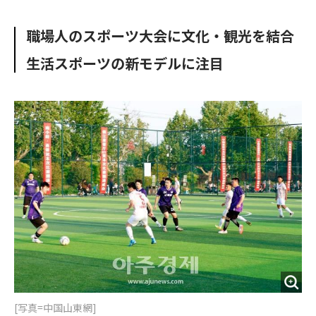
e
t
m
m
b
t
o
i
職場人のスポーツ大会に文化・観光を結合
o
e
u
n
o
r
t
生活スポーツの新モデルに注目
k
[写真=中国山東網]