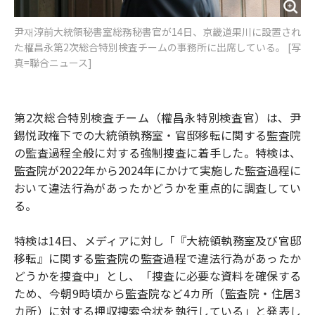
尹재淳前大統領秘書室総務秘書官が14日、京畿道果川に設置され
た權昌永第2次総合特別検査チームの事務所に出席している。 [写
真=聯合ニュース]
第2次総合特別検査チーム（權昌永特別検査官）は、尹
錫悦政権下での大統領執務室・官邸移転に関する監査院
の監査過程全般に対する強制捜査に着手した。特検は、
監査院が2022年から2024年にかけて実施した監査過程に
おいて違法行為があったかどうかを重点的に調査してい
る。
特検は14日、メディアに対し「『大統領執務室及び官邸
移転』に関する監査院の監査過程で違法行為があったか
どうかを捜査中」とし、「捜査に必要な資料を確保する
ため、今朝9時頃から監査院など4カ所（監査院・住居3
カ所）に対する押収捜索令状を執行している」と発表し