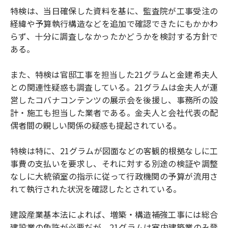
特検は、当日確保した資料を基に、監査院が工事受注の
経緯や予算執行構造などを追加で確認できたにもかかわ
らず、十分に調査しなかったかどうかを検討する方針で
ある。
また、特検は官邸工事を担当した21グラムと金建希夫人
との関連性疑惑も調査している。21グラムは金夫人が運
営したコバナコンテンツの展示会を後援し、事務所の設
計・施工も担当した業者である。金夫人と会社代表の配
偶者間の親しい関係の疑惑も提起されている。
特検は特に、21グラムが図面などの客観的根拠なしに工
事費の支払いを要求し、それに対する別途の検証や調整
なしに大統領室の指示に従って行政機関の予算が流用さ
れて執行された状況を確認したとされている。
建設産業基本法によれば、増築・構造補強工事には総合
建設業の免許が必要だが、21グラムは室内建築業のみ登