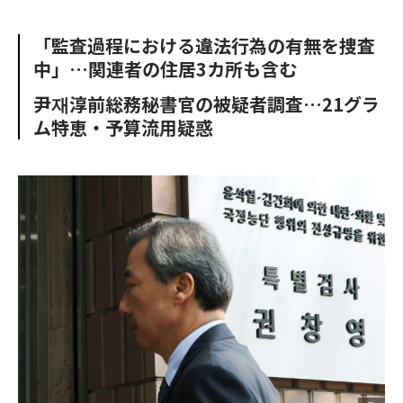
e
t
m
m
b
t
o
i
「監査過程における違法行為の有無を捜査
o
e
u
n
中」…関連者の住居3カ所も含む
o
r
t
k
尹재淳前総務秘書官の被疑者調査…21グラ
ム特恵・予算流用疑惑