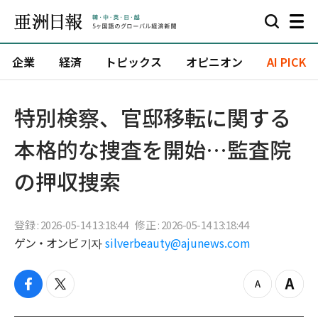
企業
経済
トピックス
オピニオン
AI PICK
特別検察、官邸移転に関する
本格的な捜査を開始…監査院
の押収捜索
登録 : 2026-05-14 13:18:44
修正 : 2026-05-14 13:18:44
ゲン・オンビ 기자
silverbeauty@ajunews.com
f
t
z
Z
a
w
o
o
c
i
o
o