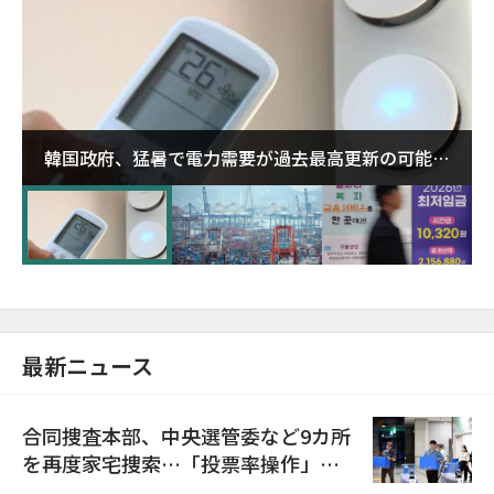
韓国政府、猛暑で電力需要が過去最高更新の可能性
に需給対応体制を点検
最新ニュース
合同捜査本部、中央選管委など9カ所
を再度家宅捜索…「投票率操作」の
資料を確保