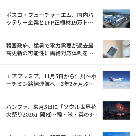
ポスコ・フューチャーエム、国内バ
ッテリー企業とLFP正極材19万トン
の供給契約を締結
韓国政府、猛暑で電力需要が過去最
高更新の可能性に需給対応体制を点
検
エアプレミア、11月5日から仁川〜ホ
ーチミン路線運航へ…3年2ヶ月ぶり
の再開
ハンファ、来月5日に「ソウル世界花
火祭り2026」開催…韓・米・英の3カ
国が参加