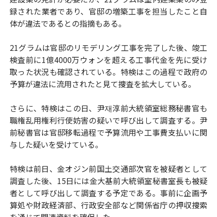
録された業者であり、官邸の増築工事を担当したこと自
体が違法であるとの指摘もある。
21グラムは官邸のリモデリング工事を完了した後、竣工
検査前に1億4000万ウォンを超える工事代金を先に受け
取った状況も確認されている。特検はこの過程で政府の
予算が違法に流用されたと見て捜査を拡大している。
さらに、特検はこの日、尹재淳前大統領室総務秘書官も
職権乱用権利行使妨害の疑いで呼び出して調査する。尹
前秘書官は官邸移転過程で予算流用や工事費支払いに関
与した疑いを受けている。
特検は前日、金オジン前国土交通部次官を被疑者として
調査した後、15日には金大基前大統領室秘書室長も被疑
者として呼び出して調査する予定である。事前に企画予
算処や財政経済部、行政安全部など関係省庁の押収捜索
を通じて関連資料を確保した。