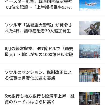
イースター航空、韓国国内航空会社
で1位を記録…「上半期搭乗率93%」
ソウル市「猛暑重大警報」が発令さ
れた4日、熱中症患者39人追加発生
6月の経常収支、497億ドルで「過去
最大」…輸出が初の1000億ドル突破
ソウルのマンション、税制改正によ
る伝貰の月貰化加速を憂慮
5大銀行も地方銀行も延滞率上昇…融
資のハードルはさらに高く