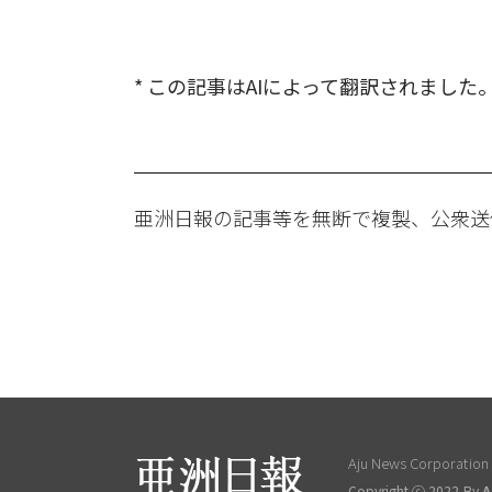
* この記事はAIによって翻訳されました
亜洲日報の記事等を無断で複製、公衆送
Aju News Corporation L
Copyright ⓒ 2022 By
A