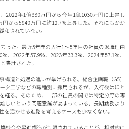
022年1億330万円から今年1億1030万円に上昇し
円から5840万円に約12.7%上昇した。それにもかか
緩和されていない。
去った。最近5年間の入行1～5年目の社員の退職理由
2022年57.9%、2023年33.3%、2024年57.1%、
.0%と集計された。
事構造と処遇の違いが挙げられる。総合企画職（G5）
ータ工学などの職種別に採用されるが、入行後はほと
を経る。そのため、一部の社員の間では特定分野の専
難しいという問題意識が高まっている。長期勤務より
性を活かせる進路を考えるケースも少なくない。
転換機会や昇進構造が制限されていることが、相対的に