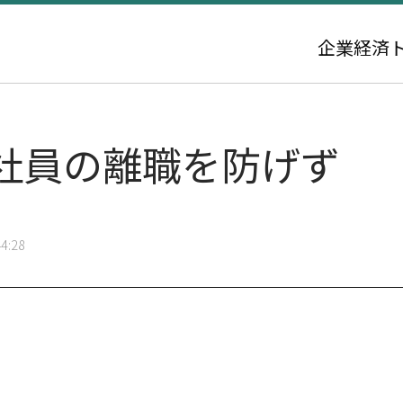
企業
経済
社員の離職を防げず
4:28