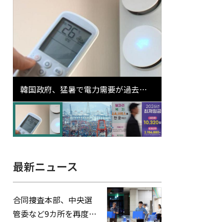
韓国政府、猛暑で電力需要が過去最
高更新の可能性に需給対応体制を点
検
最新ニュース
合同捜査本部、中央選
管委など9カ所を再度家