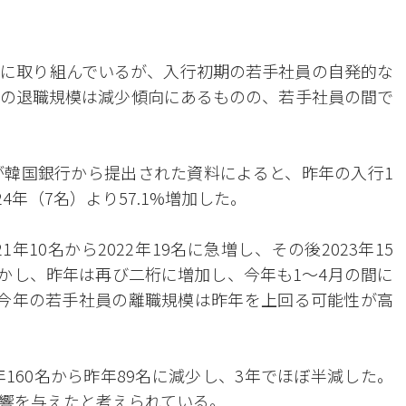
に取り組んでいるが、入行初期の若手社員の自発的な
の退職規模は減少傾向にあるものの、若手社員の間で
が韓国銀行から提出された資料によると、昨年の入行1
4年（7名）より57.1%増加した。
年10名から2022年19名に急増し、その後2023年15
しかし、昨年は再び二桁に増加し、今年も1～4月の間に
今年の若手社員の離職規模は昨年を上回る可能性が高
年160名から昨年89名に減少し、3年でほぼ半減した。
響を与えたと考えられている。