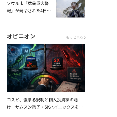
ソウル市「猛暑重大警
報」が発令された4日、
熱中症患者39人追加発
生
オピニオン
もっと見る
コスピ、強まる規制と個人投資家の賭
け…サムスン電子・SKハイニックスを巡
る明暗