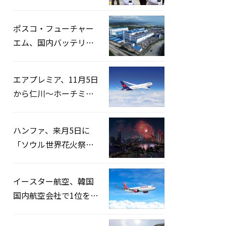
宅捜索…「投票率操
作」の資料を確保
ポスコ・フューチャー
エム、国内バッテリー
企業とLFP正極材19万ト
ンの供給契約を締結
エアプレミア、11月5日
から仁川〜ホーチミン
路線運航へ…3年2ヶ月
ぶりの再開
ハンファ、来月5日に
「ソウル世界花火祭り
2026」開催…韓・米・
英の3カ国が参加
イースター航空、韓国
国内航空会社で1位を記
録…「上半期搭乗率
93%」