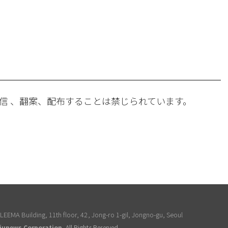
。
信 、翻案、配布することは禁じられています。
EEMA Building, 11th floor, 42, Jong-ro 1-gil, Jongno-gu, Seoul
junews Corporation
, All Rights Reserved.