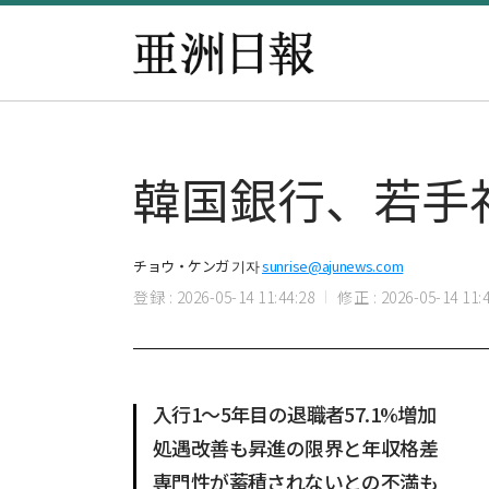
韓国銀行、若手
チョウ・ケンガ 기자
sunrise@ajunews.com
登録 : 2026-05-14 11:44:28
修正 : 2026-05-14 11:4
入行1～5年目の退職者57.1%増加
処遇改善も昇進の限界と年収格差
専門性が蓄積されないとの不満も