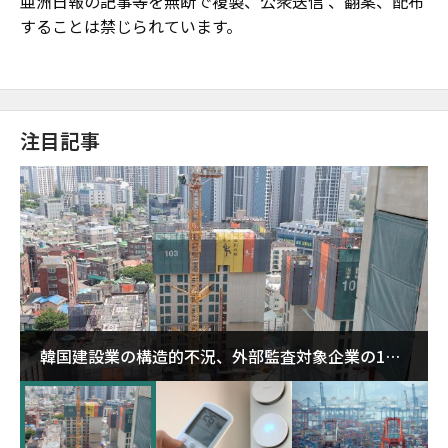
亜洲日報の記事等を無断で複製、公衆送信 、翻案、配布
することは禁じられています。
注目記事
韓国建設業の構造的不況、外部監査対象企業の1割
超が「ゾンビ企業」に…5年で2.8倍増