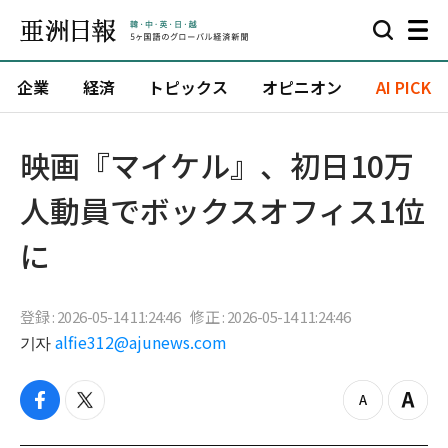
企業
経済
トピックス
オピニオン
AI PICK
映画『マイケル』、初日10万
人動員でボックスオフィス1位
に
登録 : 2026-05-14 11:24:46
修正 : 2026-05-14 11:24:46
기자
alfie312@ajunews.com
f
t
z
Z
a
w
o
o
c
i
o
o