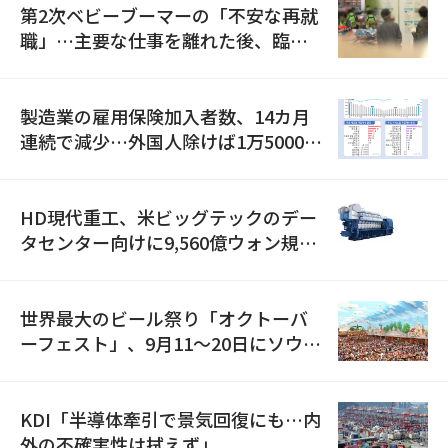
第2次ベビーブーマーの「不安な再就
職」…主要な仕事を離れた後、臨時
職が2倍近くに急増
製造業の雇用保険加入者数、14カ月
連続で減少…外国人除けば1万5000人
減
HD現代重工、米ビッグテックのデー
タセンター向けに9,560億ウォン規模
の発電設備を受注…「過去最大」
世界最大のビール祭り「オクトーバ
ーフェスト」、9月11〜20日にソウル
で開催
KDI「半導体牽引で景気回復にも…内
外の不確実性は拭えず」