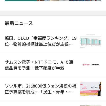
最新ニュース
韓国、OECD「幸福度ランキング」19
位…物質的指標は最上位だが主観的
満足度は最下位
サムスン電子・NTTドコモ、AIで通
信品質を予測…低下頻度が半減
ソウル市、2兆8000億ウォン規模の補
正予算案を編成…「民生・青年・安
全」に8100億ウォンを集中投資